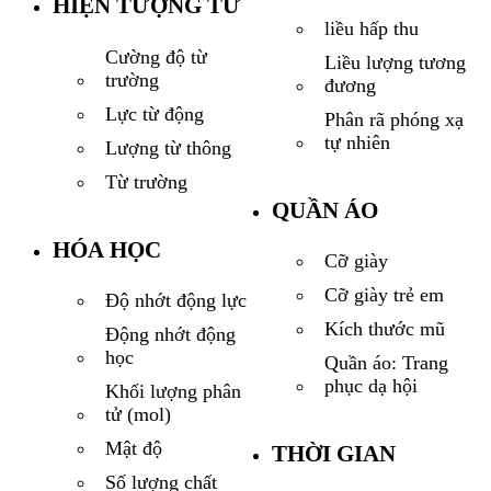
HIỆN TƯỢNG TỪ
liều hấp thu
Cường độ từ
Liều lượng tương
trường
đương
Lực từ động
Phân rã phóng xạ
tự nhiên
Lượng từ thông
Từ trường
QUẦN ÁO
HÓA HỌC
Cỡ giày
Cỡ giày trẻ em
Độ nhớt động lực
Kích thước mũ
Động nhớt động
học
Quần áo: Trang
phục dạ hội
Khối lượng phân
tử (mol)
Mật độ
THỜI GIAN
Số lượng chất