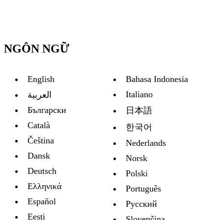
NGÔN NGỮ
English
Bahasa Indonesia
Italiano
العربية
Български
日本語
Català
한국어
Čeština
Nederlands
Dansk
Norsk
Deutsch
Polski
Ελληνικά
Português
Español
Русский
Eesti
Slovenčina