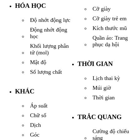
HÓA HỌC
Cỡ giày
Cỡ giày trẻ em
Độ nhớt động lực
Kích thước mũ
Động nhớt động
học
Quần áo: Trang
phục dạ hội
Khối lượng phân
tử (mol)
Mật độ
THỜI GIAN
Số lượng chất
Lịch thai kỳ
Múi giờ
KHÁC
Thời gian
Áp suất
Chữ số
TRẮC QUANG
Dịch
Cường độ chiếu
Góc
sáng