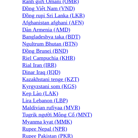
Ranh giới Omani (OMR)
Đồng Việt Nam (VND)
Đồng rupi Sri Lanka (LKR)
Afghanistan afghani (AFN)
Dàn Armenia (AMD)
Bangladeshya taka (BDT)
Ngultrum Bhutan (BTN)
Đồng Brunei (BND)
Riel Campuchia (KHR)
Rial Iran (IRR)
Dinar Iraq (IQD)
Kazakhstani tenge (KZT)
Kyrgyzstani som (KGS)
Kẹp Lào (LAK)
Lira Lebanon (LBP)
Maldivian rufiyaa (MVR)
Tugrik người Mông Cổ (MNT)
Myanma kyat (MMK)
Rupee Nepal (NPR)
Rupee Pakistan (PKR)