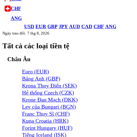
CHF
ANG
USD
EUR
GBP
JPY
AUD
CAD
CHF
ANG
Ngày trao đổi: 7 thg 8, 2026
Tất cả các loại tiền tệ
Châu Âu
Euro (EUR)
Bảng Anh (GBP)
Krona Thụy Điển (SEK)
Hệ thống Czech (CZK)
Krone Đan Mạch (DKK)
Lev của Bungari (BGN)
Franc Thụy Sĩ (CHF)
Kuna Croatia (HRK)
Forint Hungary (HUF)
Tiếng Iceland (ISK)