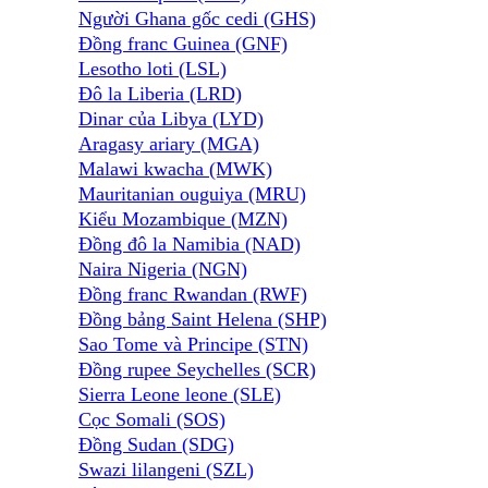
Người Ghana gốc cedi (GHS)
Đồng franc Guinea (GNF)
Lesotho loti (LSL)
Đô la Liberia (LRD)
Dinar của Libya (LYD)
Aragasy ariary (MGA)
Malawi kwacha (MWK)
Mauritanian ouguiya (MRU)
Kiểu Mozambique (MZN)
Đồng đô la Namibia (NAD)
Naira Nigeria (NGN)
Đồng franc Rwandan (RWF)
Đồng bảng Saint Helena (SHP)
Sao Tome và Principe (STN)
Đồng rupee Seychelles (SCR)
Sierra Leone leone (SLE)
Cọc Somali (SOS)
Đồng Sudan (SDG)
Swazi lilangeni (SZL)