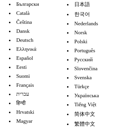
Български
日本語
Català
한국어
Čeština
Nederlands
Dansk
Norsk
Deutsch
Polski
Ελληνικά
Português
Español
Русский
Eesti
Slovenčina
Suomi
Svenska
Français
Türkçe
עברית
Украïнська
हिन्दी
Tiếng Việt
Hrvatski
简体中文
Magyar
繁體中文