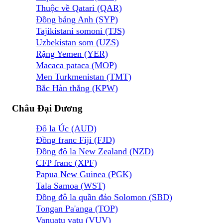
Thuộc về Qatari (QAR)
Đồng bảng Anh (SYP)
Tajikistani somoni (TJS)
Uzbekistan som (UZS)
Rặng Yemen (YER)
Macaca pataca (MOP)
Men Turkmenistan (TMT)
Bắc Hàn thắng (KPW)
Châu Đại Dương
Đô la Úc (AUD)
Đồng franc Fiji (FJD)
Đồng đô la New Zealand (NZD)
CFP franc (XPF)
Papua New Guinea (PGK)
Tala Samoa (WST)
Đồng đô la quần đảo Solomon (SBD)
Tongan Pa'anga (TOP)
Vanuatu vatu (VUV)