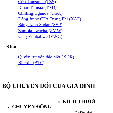
Cừu Tanzania (TZS)
Dinar Tunisia (TND)
Chilling Uganda (UGX)
Đồng franc CFA Trung Phi (XAF)
Bảng Nam Sudan (SSP)
Zambia kwacha (ZMW)
vàng Zimbabwe (ZWG)
Khác
Quyền rút vốn đặc biệt (XDR)
Bitcoin (BTC)
BỘ CHUYỂN ĐỔI CỦA GIA ĐÌNH
KÍCH THƯỚC
CHUYỂN ĐỘNG
Chiều dài