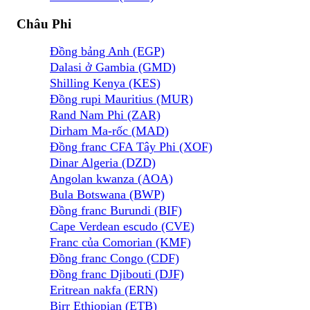
Châu Phi
Đồng bảng Anh (EGP)
Dalasi ở Gambia (GMD)
Shilling Kenya (KES)
Đồng rupi Mauritius (MUR)
Rand Nam Phi (ZAR)
Dirham Ma-rốc (MAD)
Đồng franc CFA Tây Phi (XOF)
Dinar Algeria (DZD)
Angolan kwanza (AOA)
Bula Botswana (BWP)
Đồng franc Burundi (BIF)
Cape Verdean escudo (CVE)
Franc của Comorian (KMF)
Đồng franc Congo (CDF)
Đồng franc Djibouti (DJF)
Eritrean nakfa (ERN)
Birr Ethiopian (ETB)