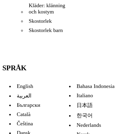
Kläder: klänning
och kostym
Skostorlek
Skostorlek barn
SPRÅK
English
Bahasa Indonesia
Italiano
العربية
Български
日本語
Català
한국어
Čeština
Nederlands
Dansk