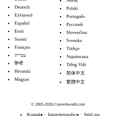
Norsk
Deutsch
Polski
Ελληνικά
Português
Español
Русский
Eesti
Slovenčina
Suomi
Svenska
Français
Türkçe
עברית
Украïнська
हिन्दी
Tiếng Việt
Hrvatski
简体中文
Magyar
繁體中文
© 2005-2026 Convertworld.com
Kontakt
Integritetspolicy
Stöd oss