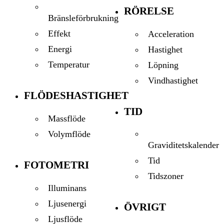
RÖRELSE
Bränsleförbrukning
Effekt
Acceleration
Energi
Hastighet
Temperatur
Löpning
Vindhastighet
FLÖDESHASTIGHET
TID
Massflöde
Volymflöde
Graviditetskalender
Tid
FOTOMETRI
Tidszoner
Illuminans
Ljusenergi
ÖVRIGT
Ljusflöde