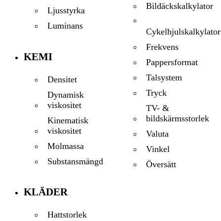
Bildäckskalkylator
Ljusstyrka
Luminans
Cykelhjulskalkylator
Frekvens
KEMI
Pappersformat
Talsystem
Densitet
Tryck
Dynamisk
viskositet
TV- &
bildskärmsstorlek
Kinematisk
viskositet
Valuta
Molmassa
Vinkel
Substansmängd
Översätt
KLÄDER
Hattstorlek