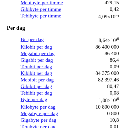
Mebibyte per timme
429,15
Gibibyte per timme
0,42
Tebibyte per timme
4,09×10⁻⁴
Per dag
Bit per dag
8,64×10¹⁰
Kilobit per dag
86 400 000
Megabit per dag
86 400
Gigabit per dag
86,4
Terabit per dag
0,09
Kibibit per dag
84 375 000
Mebibit per dag
82 397,46
Gibibit per dag
80,47
Tebibit per dag
0,08
Byte per dag
1,08×10¹⁰
Kilobyte per dag
10 800 000
Megabyte per dag
10 800
Gigabyte per dag
10,8
Terabyte per dag
0,01