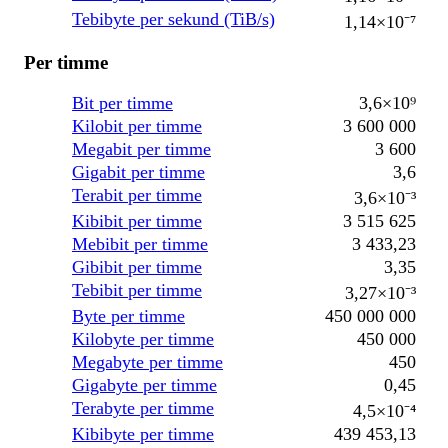
Tebibyte per sekund (TiB/s)
1,14×10⁻⁷
Per timme
Bit per timme
3,6×10⁹
Kilobit per timme
3 600 000
Megabit per timme
3 600
Gigabit per timme
3,6
Terabit per timme
3,6×10⁻³
Kibibit per timme
3 515 625
Mebibit per timme
3 433,23
Gibibit per timme
3,35
Tebibit per timme
3,27×10⁻³
Byte per timme
450 000 000
Kilobyte per timme
450 000
Megabyte per timme
450
Gigabyte per timme
0,45
Terabyte per timme
4,5×10⁻⁴
Kibibyte per timme
439 453,13