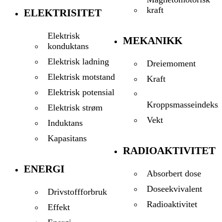
kraft
ELEKTRISITET
Elektrisk
MEKANIKK
konduktans
Elektrisk ladning
Dreiemoment
Elektrisk motstand
Kraft
Elektrisk potensial
Kroppsmasseindeks
Elektrisk strøm
Vekt
Induktans
Kapasitans
RADIOAKTIVITET
ENERGI
Absorbert dose
Doseekvivalent
Drivstoffforbruk
Radioaktivitet
Effekt