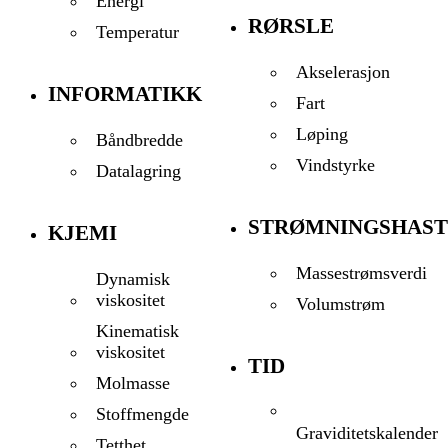
Energi
RØRSLE
Temperatur
Akselerasjon
INFORMATIKK
Fart
Løping
Båndbredde
Vindstyrke
Datalagring
STRØMNINGSHAST
KJEMI
Massestrømsverdi
Dynamisk
viskositet
Volumstrøm
Kinematisk
viskositet
TID
Molmasse
Stoffmengde
Graviditetskalender
Tetthet