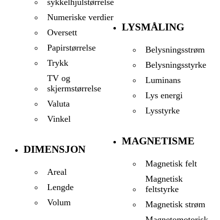
sykkelhjulstørrelse
Numeriske verdier
LYSMÅLING
Oversett
Papirstørrelse
Belysningsstrøm
Trykk
Belysningsstyrke
TV og
Luminans
skjermstørrelse
Lys energi
Valuta
Lysstyrke
Vinkel
MAGNETISME
DIMENSJON
Magnetisk felt
Areal
Magnetisk
Lengde
feltstyrke
Volum
Magnetisk strøm
Magnetomotorisk