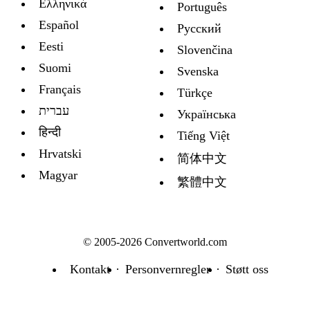
Ελληνικά
Português
Español
Русский
Eesti
Slovenčina
Suomi
Svenska
Français
Türkçe
עברית
Украïнська
हिन्दी
Tiếng Việt
Hrvatski
简体中文
Magyar
繁體中文
© 2005-2026 Convertworld.com
Kontakt
Personvernregler
Støtt oss