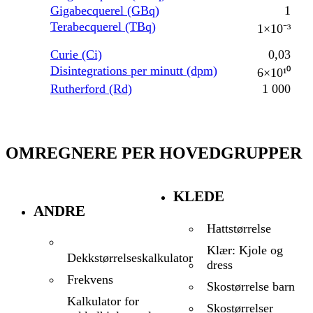
Gigabecquerel (GBq)
1
Terabecquerel (TBq)
1×10⁻³
Curie (Ci)
0,03
Disintegrations per minutt (dpm)
6×10¹⁰
Rutherford (Rd)
1 000
OMREGNERE PER HOVEDGRUPPER
KLEDE
ANDRE
Hattstørrelse
Klær: Kjole og
Dekkstørrelseskalkulator
dress
Frekvens
Skostørrelse barn
Kalkulator for
Skostørrelser