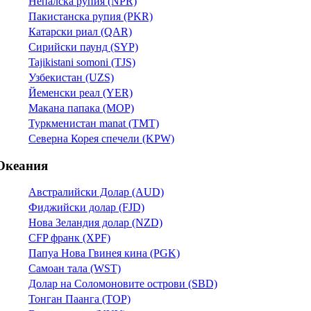
Непалска рупия (NPR)
Пакистанска рупия (PKR)
Катарски риал (QAR)
Сирийски паунд (SYP)
Tajikistani somoni (TJS)
Узбекистан (UZS)
Йеменски реал (YER)
Макана папака (MOP)
Туркменистан manat (TMT)
Северна Корея спечели (KPW)
Океания
Австралийски Долар (AUD)
Фиджийски долар (FJD)
Нова Зеландия долар (NZD)
CFP франк (XPF)
Папуа Нова Гвинея кина (PGK)
Самоан тала (WST)
Долар на Соломоновите острови (SBD)
Тонган Паанга (TOP)