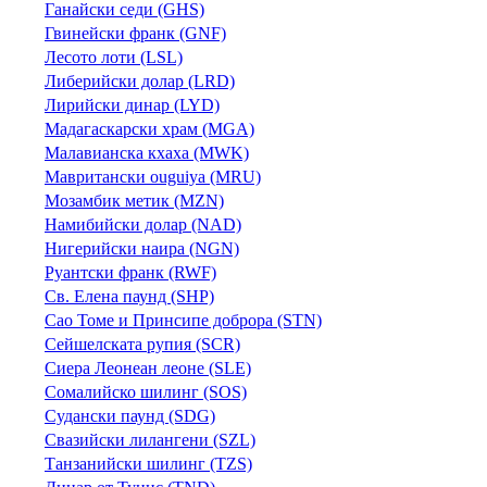
Ганайски седи (GHS)
Гвинейски франк (GNF)
Лесото лоти (LSL)
Либерийски долар (LRD)
Лирийски динар (LYD)
Мадагаскарски храм (MGA)
Малавианска кхаха (MWK)
Мавритански ouguiya (MRU)
Мозамбик метик (MZN)
Намибийски долар (NAD)
Нигерийски наира (NGN)
Руантски франк (RWF)
Св. Елена паунд (SHP)
Сао Томе и Принсипе доброра (STN)
Сейшелската рупия (SCR)
Сиера Леонеан леоне (SLE)
Сомалийско шилинг (SOS)
Судански паунд (SDG)
Свазийски лилангени (SZL)
Танзанийски шилинг (TZS)