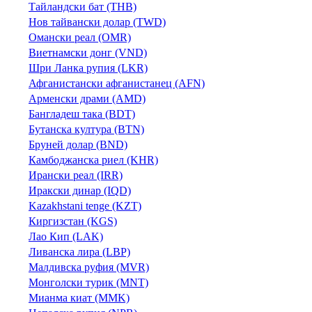
Тайландски бат (THB)
Нов тайвански долар (TWD)
Омански реал (OMR)
Виетнамски донг (VND)
Шри Ланка рупия (LKR)
Афганистански афганистанец (AFN)
Арменски драми (AMD)
Бангладеш така (BDT)
Бутанска култура (BTN)
Бруней долар (BND)
Камбоджанска риел (KHR)
Ирански реал (IRR)
Иракски динар (IQD)
Kazakhstani tenge (KZT)
Киргизстан (KGS)
Лао Кип (LAK)
Ливанска лира (LBP)
Малдивска руфия (MVR)
Монголски турик (MNT)
Мианма киат (MMK)