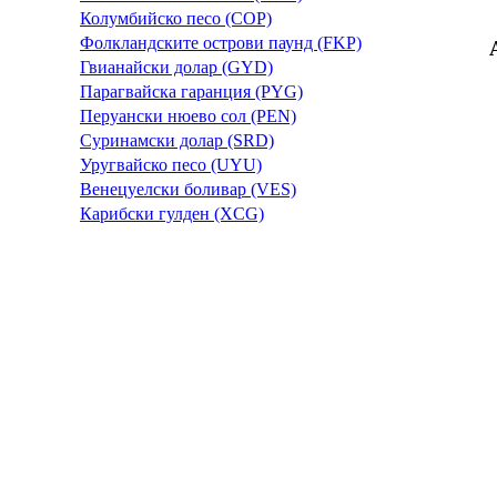
Колумбийско песо (COP)
Фолкландските острови паунд (FKP)
Гвианайски долар (GYD)
Парагвайска гаранция (PYG)
Перуански нюево сол (PEN)
Суринамски долар (SRD)
Уругвайско песо (UYU)
Венецуелски боливар (VES)
Карибски гулден (XCG)