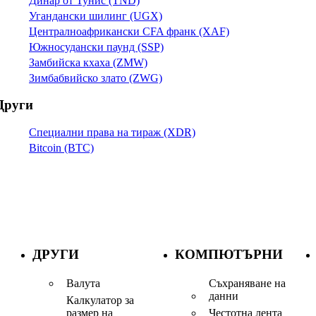
Динар от Тунис (TND)
Угандански шилинг (UGX)
Централноафрикански CFA франк (XAF)
Южносудански паунд (SSP)
Замбийска кхаха (ZMW)
Зимбабвийско злато (ZWG)
Други
Специални права на тираж (XDR)
Bitcoin (BTC)
ДРУГИ
КОМПЮТЪРНИ
Валута
Съхраняване на
данни
Калкулатор за
размер на
Честотна лента