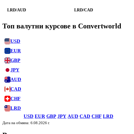
LRD/AUD
LRD/CAD
Топ валутни курсове в Convertworld
USD
EUR
GBP
JPY
AUD
CAD
CHF
LRD
USD
EUR
GBP
JPY
AUD
CAD
CHF
LRD
Дата на обмяна: 6.08.2026 г.