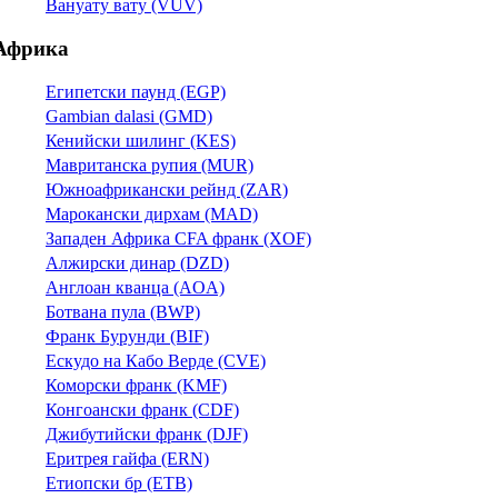
Вануату вату (VUV)
Африка
Египетски паунд (EGP)
Gambian dalasi (GMD)
Кенийски шилинг (KES)
Мавританска рупия (MUR)
Южноафрикански рейнд (ZAR)
Марокански дирхам (MAD)
Западен Африка CFA франк (XOF)
Алжирски динар (DZD)
Англоан кванца (AOA)
Ботвана пула (BWP)
Франк Бурунди (BIF)
Ескудо на Кабо Верде (CVE)
Коморски франк (KMF)
Конгоански франк (CDF)
Джибутийски франк (DJF)
Еритрея гайфа (ERN)
Етиопски бр (ETB)