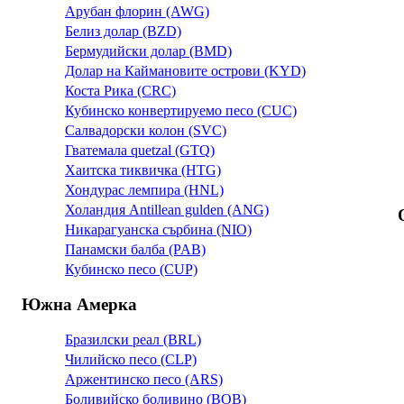
Арубан флорин (AWG)
Белиз долар (BZD)
Бермудийски долар (BMD)
Долар на Каймановите острови (KYD)
Коста Рика (CRC)
Кубинско конвертируемо песо (CUC)
Салвадорски колон (SVC)
Гватемала quetzal (GTQ)
Хаитска тиквичка (HTG)
Хондурас лемпира (HNL)
Холандия Antillean gulden (ANG)
Никарагуанска сърбина (NIO)
Панамски балба (PAB)
Кубинско песо (CUP)
Южна Амерка
Бразилски реал (BRL)
Чилийско песо (CLP)
Аржентинско песо (ARS)
Боливийско боливино (BOB)