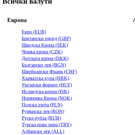
Всички валути
Европа
Евро (EUR)
Британски паунд (GBP)
Шведска Крона (SEK)
Чешка крона (CZK)
Датската крона (DKK)
Български лев (BGN)
Швейцарски Франк (CHF)
Хърватска куна (HRK)
Унгарски форинт (HUF)
Исландска крона (ISK)
Норвежка Крона (NOK)
Полска злота (PLN)
Румънска лея (RON)
Руска рубла (RUB)
Турска нова лира (TRY)
Албански лек (ALL)