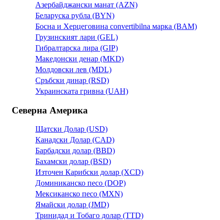
Азербайджански манат (AZN)
Беларуска рубла (BYN)
Босна и Херцеговина convertibilna марка (BAM)
Грузинският лари (GEL)
Гибралтарска лира (GIP)
Македонски денар (MKD)
Молдовски лев (MDL)
Сръбски динар (RSD)
Украинската гривна (UAH)
Северна Америка
Щатски Долар (USD)
Канадски Долар (CAD)
Барбадски долар (BBD)
Бахамски долар (BSD)
Източен Карибски долар (XCD)
Доминиканско песо (DOP)
Мексиканско песо (MXN)
Ямайски долар (JMD)
Тринидад и Тобаго долар (TTD)