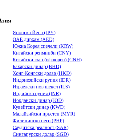
Азия
Японска Йена (JPY)
ОАЕ дирхам (AED)
Южна Корея спечели (KRW)
Китайски ренминби (CNY)
Китайски юан (офшорен) (CNH)
Бахарски динар (BHD)
Хонг-Конгски долар (HKD)
Индонезийски рупия (IDR)
Израелски нов шекел (ILS)
Индийска рупия (INR)
Йордански динар (JOD)
Кувейтски динар (KWD)
Малайзийски пръстен (MYR)
Филипинско песо (PHP)
Саудитска реалност (SAR)
Сингапурски долар (SGD)