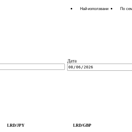
Най-използвани
По се
Дата
LRD/JPY
LRD/GBP