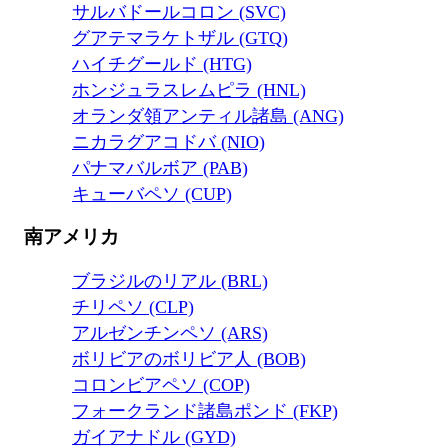
サルバドールコロン (SVC)
グアテマラケトザル (GTQ)
ハイチグールド (HTG)
ホンジュラスレムピラ (HNL)
オランダ領アンティル諸島 (ANG)
ニカラグアコドバ (NIO)
パナマバルボア (PAB)
キューバペソ (CUP)
南アメリカ
ブラジルのリアル (BRL)
チリペソ (CLP)
アルゼンチンペソ (ARS)
ボリビアのボリビア人 (BOB)
コロンビアペソ (COP)
フォークランド諸島ポンド (FKP)
ガイアナドル (GYD)