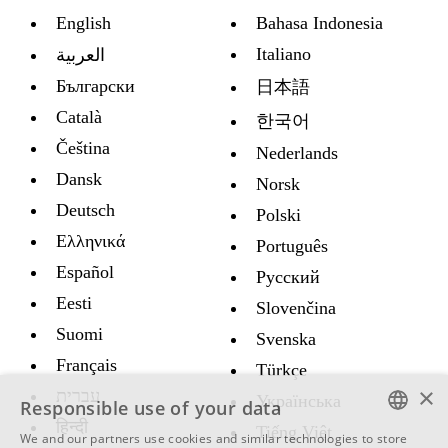
English
Bahasa Indonesia
Italiano
العربية
Български
日本語
Català
한국어
Čeština
Nederlands
Dansk
Norsk
Deutsch
Polski
Ελληνικά
Português
Español
Русский
Eesti
Slovenčina
Suomi
Svenska
Français
Türkçe
×
עברית
Украïнська
Responsible use of your data
हिन्दी
Tiếng Việt
We and our partners use cookies and similar technologies to store