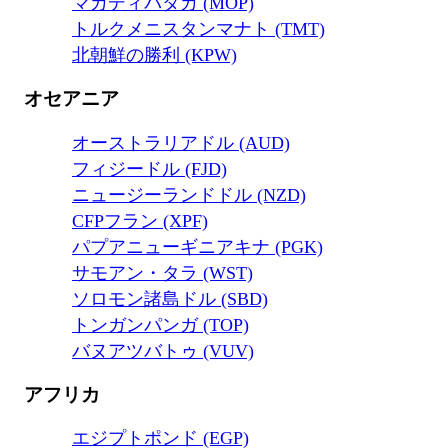
マカディパタカ (MOP)
トルクメニスタンマナト (TMT)
北朝鮮の勝利 (KPW)
オセアニア
オーストラリアドル (AUD)
フィジードル (FJD)
ニュージーランドドル (NZD)
CFPフラン (XPF)
パプアニューギニアキナ (PGK)
サモアン・タラ (WST)
ソロモン諸島ドル (SBD)
トンガンパンガ (TOP)
バヌアツバトゥ (VUV)
アフリカ
エジプトポンド (EGP)