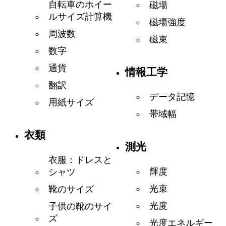
自転車のホイー
磁場
ルサイズ計算機
磁場強度
周波数
磁束
数字
通貨
情報工学
翻訳
データ記憶
用紙サイズ
帯域幅
衣類
測光
衣服：ドレスと
輝度
シャツ
光束
靴のサイズ
光度
子供の靴のサイ
ズ
光度エネルギー