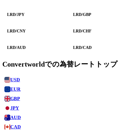
LRD/JPY
LRD/GBP
LRD/CNY
LRD/CHF
LRD/AUD
LRD/CAD
Convertworldでの為替レートトップ
USD
EUR
GBP
JPY
AUD
CAD