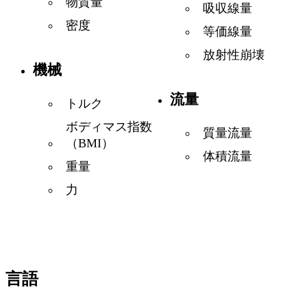
物質量
吸収線量
密度
等価線量
放射性崩壊
機械
流量
トルク
ボディマス指数
質量流量
（BMI）
体積流量
重量
力
言語