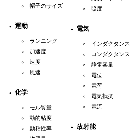
帽子のサイズ
照度
運動
電気
ランニング
インダクタンス
加速度
コンダクタンス
速度
静電容量
風速
電位
電荷
化学
電気抵抗
電流
モル質量
動的粘度
放射能
動粘性率