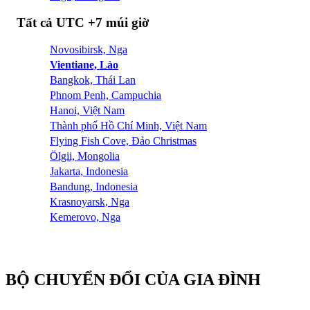
Tất cả UTC +7 múi giờ
Novosibirsk, Nga
Vientiane, Lào
Bangkok, Thái Lan
Phnom Penh, Campuchia
Hanoi, Việt Nam
Thành phố Hồ Chí Minh, Việt Nam
Flying Fish Cove, Đảo Christmas
Ölgii, Mongolia
Jakarta, Indonesia
Bandung, Indonesia
Krasnoyarsk, Nga
Kemerovo, Nga
BỘ CHUYỂN ĐỔI CỦA GIA ĐÌNH