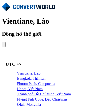
Vientiane, Lào
Đồng hồ thế giới
UTC +7
Vientiane, Lào
Bangkok, Thái Lan
Phnom Penh, Campuchia
Hanoi, Việt Nam
Thành phố Hồ Chí Minh, Việt Nam
Flying Fish Cove, Đảo Christmas
Ölgii, Mongolia