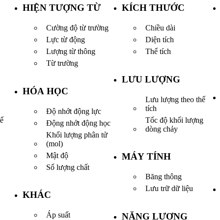
HIỆN TƯỢNG TỪ
KÍCH THƯỚC
Cường độ từ trường
Chiều dài
Lực từ động
Diện tích
Lượng từ thông
Thể tích
Từ trường
LƯU LƯỢNG
HÓA HỌC
Lưu lượng theo thể
tích
Độ nhớt động lực
Tốc độ khối lượng
hể
Động nhớt động học
dòng chảy
Khối lượng phân tử
(mol)
Mật độ
MÁY TÍNH
Số lượng chất
Băng thông
Lưu trữ dữ liệu
KHÁC
Áp suất
NĂNG LƯỢNG