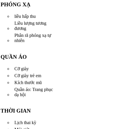
PHÓNG XẠ
liều hấp thu
Liều lượng tương
đương
Phân rã phóng xạ tự
nhiên
QUẦN ÁO
Cỡ giày
Cỡ giày trẻ em
Kích thước mũ
Quần áo: Trang phục
dạ hội
THỜI GIAN
Lịch thai kỳ