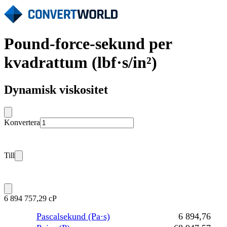
Pound-force-sekund per
kvadrattum (lbf·s/in²)
Dynamisk viskositet
Konvertera
Till
6 894 757,29 cP
Pascalsekund (Pa·s)
6 894,76