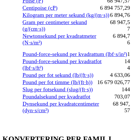
Poise (P)
68 947,57
Centipoise (cP)
6 894 757,29
Kilogram per meter sekund (kg/(m·s))
6 894,76
Gram per centimeter sekund
68 947,5
(g/(cm·s))
7
Newtonsekund per kvadratmeter
6 894,7
(N·s/m²)
6
Pound-force-sekund per kvadrattum (lbf·s/in²)
1
Pound-force-sekund per kvadratfot
14
(lbf·s/ft²)
4
Pound per fot sekund (lb/(ft·s))
4 633,06
Pound per fot timme (lb/(ft·h))
16 679 026,77
Slug per fotsekund (slug/(ft·s))
144
Poundalsekund per kvadratfot
703,07
Dynsekund per kvadratcentimeter
68 947,
(dyn·s/cm²)
57
KONVERTERING PER FAMILJ