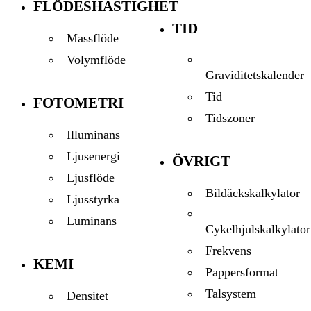
FLÖDESHASTIGHET
TID
Massflöde
Volymflöde
Graviditetskalender
Tid
FOTOMETRI
Tidszoner
Illuminans
Ljusenergi
ÖVRIGT
Ljusflöde
Bildäckskalkylator
Ljusstyrka
Luminans
Cykelhjulskalkylator
Frekvens
KEMI
Pappersformat
Talsystem
Densitet