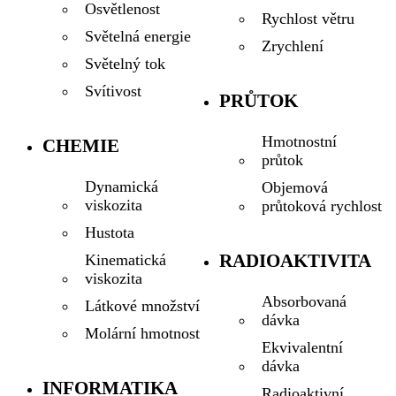
Osvětlenost
Rychlost větru
Světelná energie
Zrychlení
Světelný tok
Svítivost
PRŮTOK
Hmotnostní
CHEMIE
průtok
Dynamická
Objemová
viskozita
průtoková rychlost
Hustota
RADIOAKTIVITA
Kinematická
viskozita
Absorbovaná
Látkové množství
dávka
Molární hmotnost
Ekvivalentní
dávka
INFORMATIKA
Radioaktivní