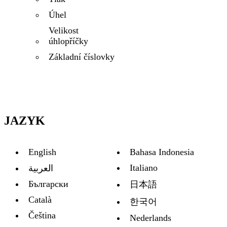
Úhel
Velikost
úhlopříčky
Základní číslovky
JAZYK
English
Bahasa Indonesia
Italiano
العربية
Български
日本語
Català
한국어
Čeština
Nederlands