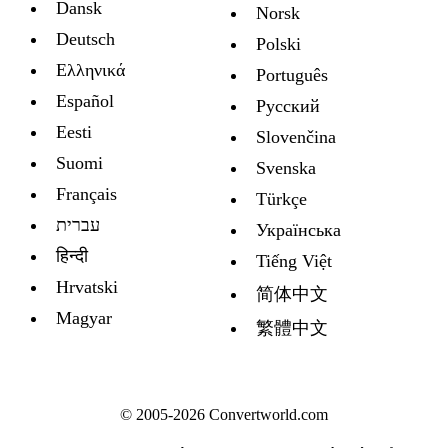
Dansk
Norsk
Deutsch
Polski
Ελληνικά
Português
Español
Русский
Eesti
Slovenčina
Suomi
Svenska
Français
Türkçe
עברית
Украïнська
हिन्दी
Tiếng Việt
Hrvatski
简体中文
Magyar
繁體中文
© 2005-2026 Convertworld.com