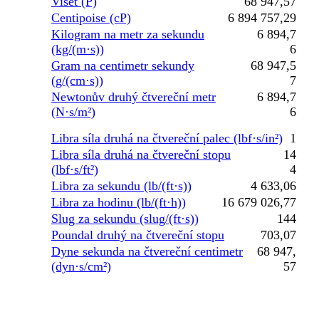
Viset (P)
68 947,57
Centipoise (cP)
6 894 757,29
Kilogram na metr za sekundu
6 894,7
(kg/(m·s))
6
Gram na centimetr sekundy
68 947,5
(g/(cm·s))
7
Newtonův druhý čtvereční metr
6 894,7
(N·s/m²)
6
Libra síla druhá na čtvereční palec (lbf·s/in²)
1
Libra síla druhá na čtvereční stopu
14
(lbf·s/ft²)
4
Libra za sekundu (lb/(ft·s))
4 633,06
Libra za hodinu (lb/(ft·h))
16 679 026,77
Slug za sekundu (slug/(ft·s))
144
Poundal druhý na čtvereční stopu
703,07
Dyne sekunda na čtvereční centimetr
68 947,
(dyn·s/cm²)
57