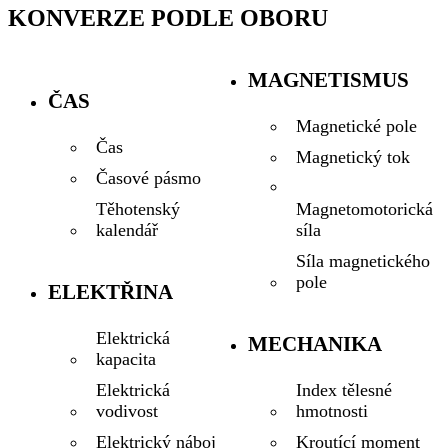
KONVERZE PODLE OBORU
MAGNETISMUS
ČAS
Magnetické pole
Čas
Magnetický tok
Časové pásmo
Magnetomotorická
Těhotenský
síla
kalendář
Síla magnetického
pole
ELEKTŘINA
Elektrická
MECHANIKA
kapacita
Index tělesné
Elektrická
hmotnosti
vodivost
Kroutící moment
Elektrický náboj