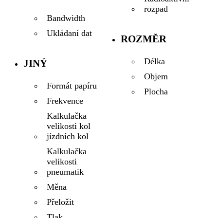
rozpad
Bandwidth
Ukládaní dat
ROZMĚR
Délka
JINÝ
Objem
Formát papíru
Plocha
Frekvence
Kalkulačka
velikosti kol
jízdních kol
Kalkulačka
velikosti
pneumatik
Měna
Přeložit
Tlak