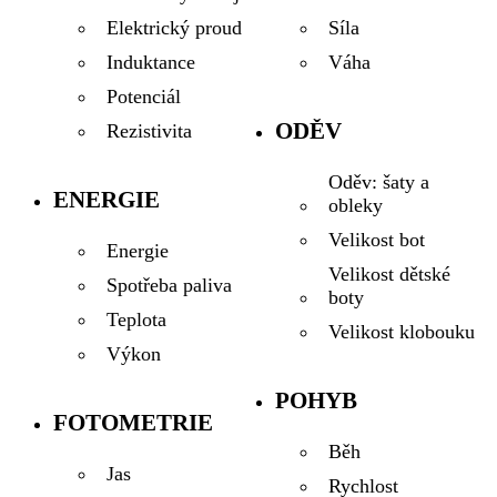
Síla
Elektrický proud
Váha
Induktance
Potenciál
ODĚV
Rezistivita
Oděv: šaty a
ENERGIE
obleky
Velikost bot
Energie
Velikost dětské
Spotřeba paliva
boty
Teplota
Velikost klobouku
Výkon
POHYB
FOTOMETRIE
Běh
Jas
Rychlost