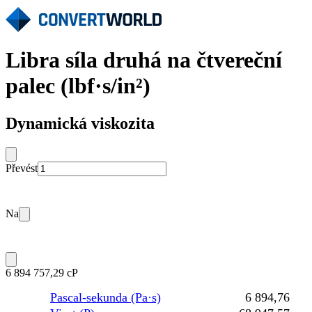
Libra síla druhá na čtvereční
palec (lbf·s/in²)
Dynamická viskozita
Převést
Na
6 894 757,29 cP
Pascal-sekunda (Pa·s)
6 894,76