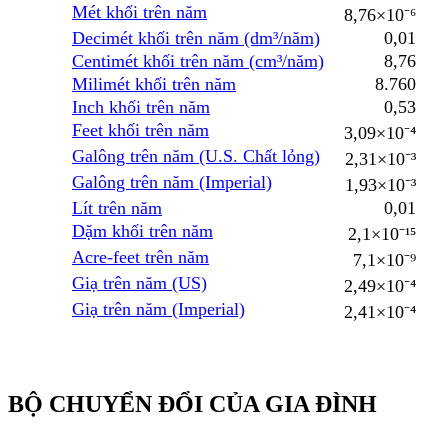
Mét khối trên năm
8,76×10⁻⁶
Decimét khối trên năm (dm³/năm)
0,01
Centimét khối trên năm (cm³/năm)
8,76
Milimét khối trên năm
8.760
Inch khối trên năm
0,53
Feet khối trên năm
3,09×10⁻⁴
Galông trên năm (U.S. Chất lỏng)
2,31×10⁻³
Galông trên năm (Imperial)
1,93×10⁻³
Lít trên năm
0,01
Dặm khối trên năm
2,1×10⁻¹⁵
Acre-feet trên năm
7,1×10⁻⁹
Giạ trên năm (US)
2,49×10⁻⁴
Giạ trên năm (Imperial)
2,41×10⁻⁴
BỘ CHUYỂN ĐỔI CỦA GIA ĐÌNH