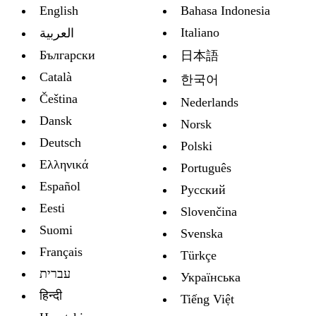
English
Bahasa Indonesia
Italiano
العربية
Български
日本語
Català
한국어
Čeština
Nederlands
Dansk
Norsk
Deutsch
Polski
Ελληνικά
Português
Español
Русский
Eesti
Slovenčina
Suomi
Svenska
Français
Türkçe
עברית
Украïнська
हिन्दी
Tiếng Việt