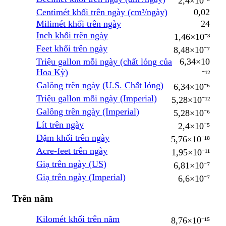
2,4×10⁻⁵
Centimét khối trên ngày (cm³/ngày)
0,02
Milimét khối trên ngày
24
Inch khối trên ngày
1,46×10⁻³
Feet khối trên ngày
8,48×10⁻⁷
Triệu gallon mỗi ngày (chất lỏng của
6,34×10
Hoa Kỳ)
⁻¹²
Galông trên ngày (U.S. Chất lỏng)
6,34×10⁻⁶
Triệu gallon mỗi ngày (Imperial)
5,28×10⁻¹²
Galông trên ngày (Imperial)
5,28×10⁻⁶
Lít trên ngày
2,4×10⁻⁵
Dặm khối trên ngày
5,76×10⁻¹⁸
Acre-feet trên ngày
1,95×10⁻¹¹
Giạ trên ngày (US)
6,81×10⁻⁷
Giạ trên ngày (Imperial)
6,6×10⁻⁷
Trên năm
Kilomét khối trên năm
8,76×10⁻¹⁵