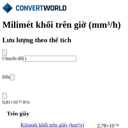
Milimét khối trên giờ (mm³/h)
Lưu lượng theo thể tích
Chuyển đổi
Đến
9,81×10⁻¹² ft³/s
Trên giây
Kilomét khối trên giây (km³/s)
2,78×10⁻²²