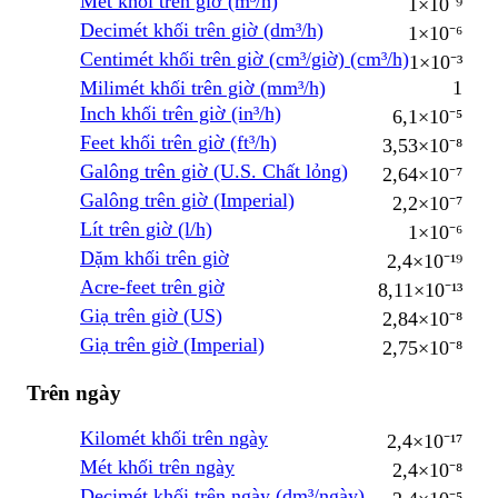
Mét khối trên giờ (m³/h)
1×10⁻⁹
Decimét khối trên giờ (dm³/h)
1×10⁻⁶
Centimét khối trên giờ (cm³/giờ) (cm³/h)
1×10⁻³
Milimét khối trên giờ (mm³/h)
1
Inch khối trên giờ (in³/h)
6,1×10⁻⁵
Feet khối trên giờ (ft³/h)
3,53×10⁻⁸
Galông trên giờ (U.S. Chất lỏng)
2,64×10⁻⁷
Galông trên giờ (Imperial)
2,2×10⁻⁷
Lít trên giờ (l/h)
1×10⁻⁶
Dặm khối trên giờ
2,4×10⁻¹⁹
Acre-feet trên giờ
8,11×10⁻¹³
Giạ trên giờ (US)
2,84×10⁻⁸
Giạ trên giờ (Imperial)
2,75×10⁻⁸
Trên ngày
Kilomét khối trên ngày
2,4×10⁻¹⁷
Mét khối trên ngày
2,4×10⁻⁸
Decimét khối trên ngày (dm³/ngày)