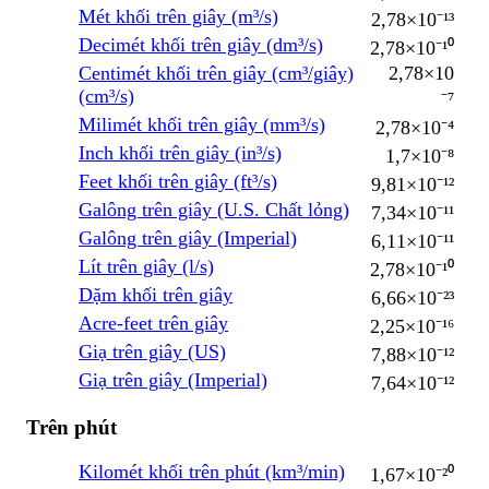
Mét khối trên giây (m³/s)
2,78×10⁻¹³
Decimét khối trên giây (dm³/s)
2,78×10⁻¹⁰
Centimét khối trên giây (cm³/giây)
2,78×10
(cm³/s)
⁻⁷
Milimét khối trên giây (mm³/s)
2,78×10⁻⁴
Inch khối trên giây (in³/s)
1,7×10⁻⁸
Feet khối trên giây (ft³/s)
9,81×10⁻¹²
Galông trên giây (U.S. Chất lỏng)
7,34×10⁻¹¹
Galông trên giây (Imperial)
6,11×10⁻¹¹
Lít trên giây (l/s)
2,78×10⁻¹⁰
Dặm khối trên giây
6,66×10⁻²³
Acre-feet trên giây
2,25×10⁻¹⁶
Giạ trên giây (US)
7,88×10⁻¹²
Giạ trên giây (Imperial)
7,64×10⁻¹²
Trên phút
Kilomét khối trên phút (km³/min)
1,67×10⁻²⁰