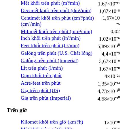
Mét khối trên phút (m³/min)
1,67×10⁻¹¹
Decimét khối trên phút (dm³/min)
1,67×10⁻⁸
Centimét khối trên phút (cm³/phút)
1,67×10
(cm³/min)
⁻⁵
Milimét khối trên phút (mm³/min)
0,02
Inch khối trên phút (in³/min)
1,02×10⁻⁶
Feet khối trên phút (ft³/min)
5,89×10⁻¹⁰
Galông trên phút (U.S. Chất lỏng)
4,4×10⁻⁹
Galông trên phút (Imperial)
3,67×10⁻⁹
Lít trên phút (l/min)
1,67×10⁻⁸
Dặm khối trên phút
4×10⁻²¹
Acre-feet trên phút
1,35×10⁻¹⁴
Giạ trên phút (US)
4,73×10⁻¹⁰
Giạ trên phút (Imperial)
4,58×10⁻¹⁰
Trên giờ
Kilomét khối trên giờ (km³/h)
1×10⁻¹⁸