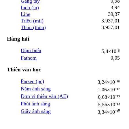
Gang tay
0,98
Inch (in)
3,94
Line
39,37
Triệu (mil)
3.937,01
Thou (thou)
3.937,01
Hàng hải
Dặm biển
5,4×10⁻⁵
Fathom
0,05
Thiên văn học
Parsec (pc)
3,24×10⁻¹⁸
Năm ánh sáng
1,06×10⁻¹⁷
Đơn vị thiên văn (AE)
6,68×10⁻¹³
Phút ánh sáng
5,56×10⁻¹²
Giây ánh sáng
3,34×10⁻¹⁰