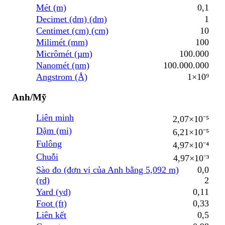
Mét (m)
0,1
Decimet (dm) (dm)
1
Centimet (cm) (cm)
10
Milimét (mm)
100
Micrômét (µm)
100.000
Nanomét (nm)
100.000.000
Angstrom (Å)
1×10⁹
Anh/Mỹ
Liên minh
2,07×10⁻⁵
Dặm (mi)
6,21×10⁻⁵
Fulông
4,97×10⁻⁴
Chuỗi
4,97×10⁻³
Sào đo (đơn vị của Anh bằng 5,092 m)
0,0
(rd)
2
Yard (yd)
0,11
Foot (ft)
0,33
Liên kết
0,5