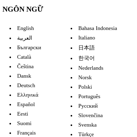
NGÔN NGỮ
English
Bahasa Indonesia
Italiano
العربية
Български
日本語
Català
한국어
Čeština
Nederlands
Dansk
Norsk
Deutsch
Polski
Ελληνικά
Português
Español
Русский
Eesti
Slovenčina
Suomi
Svenska
Français
Türkçe