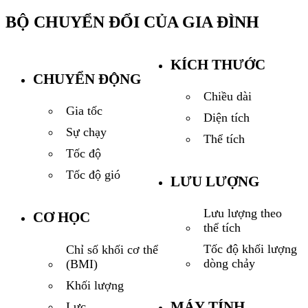
BỘ CHUYỂN ĐỔI CỦA GIA ĐÌNH
KÍCH THƯỚC
CHUYỂN ĐỘNG
Chiều dài
Gia tốc
Diện tích
Sự chạy
Thể tích
Tốc độ
Tốc độ gió
LƯU LƯỢNG
Lưu lượng theo
CƠ HỌC
thể tích
Tốc độ khối lượng
Chỉ số khối cơ thể
dòng chảy
(BMI)
Khối lượng
MÁY TÍNH
Lực