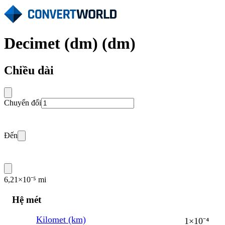
Decimet (dm) (dm)
Chiều dài
Chuyển đổi
Đến
6,21×10⁻⁵ mi
Hệ mét
Kilomet (km)
1×10⁻⁴