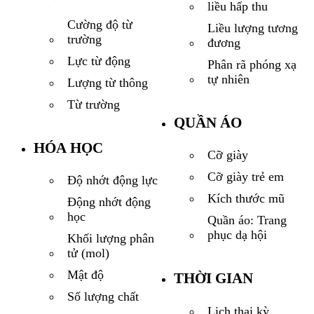
liều hấp thu
Cường độ từ
Liều lượng tương
trường
đương
Lực từ động
Phân rã phóng xạ
tự nhiên
Lượng từ thông
Từ trường
QUẦN ÁO
HÓA HỌC
Cỡ giày
Cỡ giày trẻ em
Độ nhớt động lực
Kích thước mũ
Động nhớt động
học
Quần áo: Trang
phục dạ hội
Khối lượng phân
tử (mol)
Mật độ
THỜI GIAN
Số lượng chất
Lịch thai kỳ