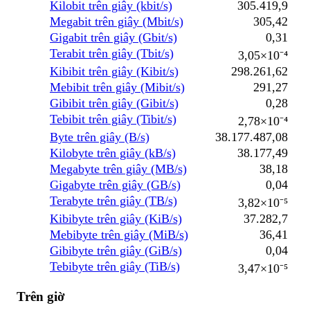
Kilobit trên giây (kbit/s)
305.419,9
Megabit trên giây (Mbit/s)
305,42
Gigabit trên giây (Gbit/s)
0,31
Terabit trên giây (Tbit/s)
3,05×10⁻⁴
Kibibit trên giây (Kibit/s)
298.261,62
Mebibit trên giây (Mibit/s)
291,27
Gibibit trên giây (Gibit/s)
0,28
Tebibit trên giây (Tibit/s)
2,78×10⁻⁴
Byte trên giây (B/s)
38.177.487,08
Kilobyte trên giây (kB/s)
38.177,49
Megabyte trên giây (MB/s)
38,18
Gigabyte trên giây (GB/s)
0,04
Terabyte trên giây (TB/s)
3,82×10⁻⁵
Kibibyte trên giây (KiB/s)
37.282,7
Mebibyte trên giây (MiB/s)
36,41
Gibibyte trên giây (GiB/s)
0,04
Tebibyte trên giây (TiB/s)
3,47×10⁻⁵
Trên giờ