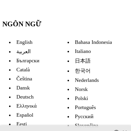
NGÔN NGỮ
English
Bahasa Indonesia
Italiano
العربية
Български
日本語
Català
한국어
Čeština
Nederlands
Dansk
Norsk
Deutsch
Polski
Ελληνικά
Português
Español
Русский
Eesti
Slovenčina