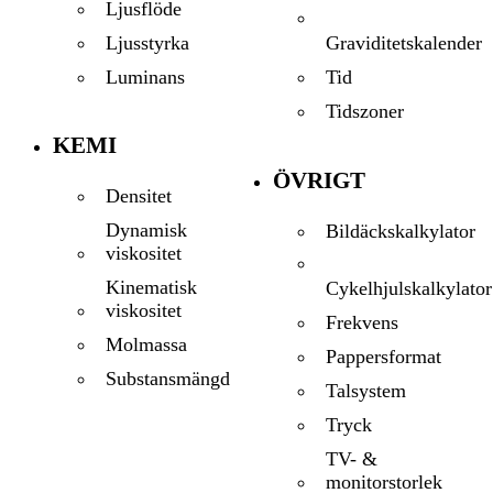
Ljusflöde
Ljusstyrka
Graviditetskalender
Luminans
Tid
Tidszoner
KEMI
ÖVRIGT
Densitet
Dynamisk
Bildäckskalkylator
viskositet
Kinematisk
Cykelhjulskalkylator
viskositet
Frekvens
Molmassa
Pappersformat
Substansmängd
Talsystem
Tryck
TV- &
monitorstorlek