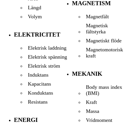
MAGNETISM
Längd
Magnetfält
Volym
Magnetisk
fältstyrka
ELEKTRICITET
Magnetiskt flöde
Elektrisk laddning
Magnetomotorisk
kraft
Elektrisk spänning
Elektrisk ström
MEKANIK
Induktans
Kapacitans
Body mass index
Konduktans
(BMI)
Resistans
Kraft
Massa
ENERGI
Vridmoment