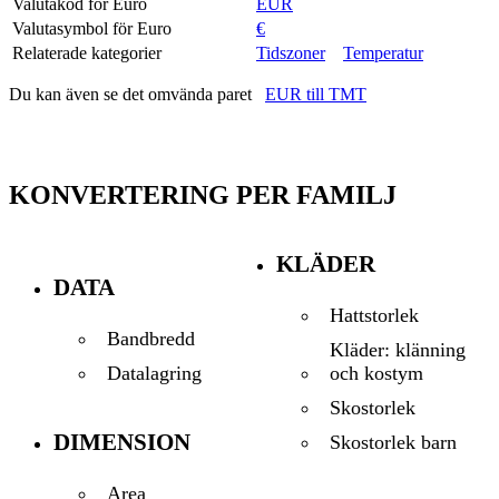
Valutakod för Euro
EUR
Valutasymbol för Euro
€
Relaterade kategorier
Tidszoner
Temperatur
Du kan även se det omvända paret
EUR till TMT
KONVERTERING PER FAMILJ
KLÄDER
DATA
Hattstorlek
Bandbredd
Kläder: klänning
och kostym
Datalagring
Skostorlek
DIMENSION
Skostorlek barn
Area