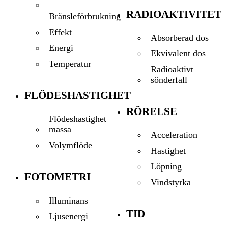
RADIOAKTIVITET
Bränsleförbrukning
Effekt
Absorberad dos
Energi
Ekvivalent dos
Temperatur
Radioaktivt
sönderfall
FLÖDESHASTIGHET
RÖRELSE
Flödeshastighet
massa
Acceleration
Volymflöde
Hastighet
Löpning
FOTOMETRI
Vindstyrka
Illuminans
TID
Ljusenergi