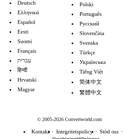
Deutsch
Polski
Ελληνικά
Português
Español
Русский
Eesti
Slovenčina
Suomi
Svenska
Français
Türkçe
עברית
Украïнська
हिन्दी
Tiếng Việt
Hrvatski
简体中文
Magyar
繁體中文
© 2005-2026 Convertworld.com
Kontakt
Integritetspolicy
Stöd oss