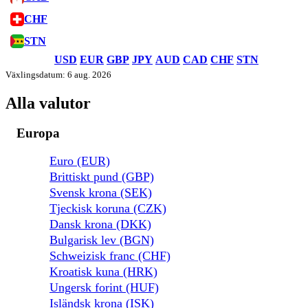
CHF
STN
USD
EUR
GBP
JPY
AUD
CAD
CHF
STN
Växlingsdatum: 6 aug. 2026
Alla valutor
Europa
Euro (EUR)
Brittiskt pund (GBP)
Svensk krona (SEK)
Tjeckisk koruna (CZK)
Dansk krona (DKK)
Bulgarisk lev (BGN)
Schweizisk franc (CHF)
Kroatisk kuna (HRK)
Ungersk forint (HUF)
Isländsk krona (ISK)