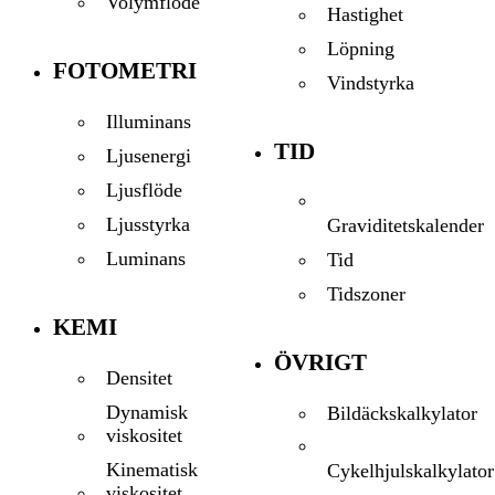
Volymflöde
Hastighet
Löpning
FOTOMETRI
Vindstyrka
Illuminans
TID
Ljusenergi
Ljusflöde
Ljusstyrka
Graviditetskalender
Luminans
Tid
Tidszoner
KEMI
ÖVRIGT
Densitet
Dynamisk
Bildäckskalkylator
viskositet
Kinematisk
Cykelhjulskalkylator
viskositet