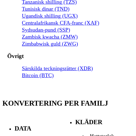
Tanzanisk shilling (TZS)
Tunisisk dinar (TND)
Ugandisk shilling (UGX)
Centralafrikansk CFA-franc (XAF)
Sydsudan-pund (SSP)
Zambisk kwacha (ZMW)
Zimbabwisk guld (ZWG)
Övrigt
Särskilda teckningsrätter (XDR)
Bitcoin (BTC)
KONVERTERING PER FAMILJ
KLÄDER
DATA
Hattstorlek