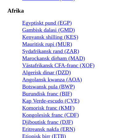
Afrika
Egyptiskt pund (EGP)
Gambisk dalasi (GMD)
Kenyansk shilling (KES)
Mauritisk rupi (MUR)
Sydafrikansk rand (ZAR)
Marockansk dirham (MAD)
Västafrikansk CFA-franc (XOF)
Algerisk dinar (DZD)
Angolansk kwanza (AOA)
Botswansk pula (BWP)
Burundisk franc (BIF)
Kap Verde-escudo (CVE)
Komorisk franc (KMF)
Kongolesisk franc (CDF)
Djiboutisk franc (DJF)
Eritreansk nakfa (ERN)
Etiopisk birr (ETB)