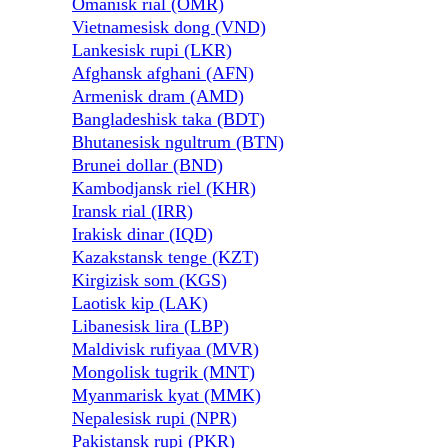
Omanisk rial (OMR)
Vietnamesisk dong (VND)
Lankesisk rupi (LKR)
Afghansk afghani (AFN)
Armenisk dram (AMD)
Bangladeshisk taka (BDT)
Bhutanesisk ngultrum (BTN)
Brunei dollar (BND)
Kambodjansk riel (KHR)
Iransk rial (IRR)
Irakisk dinar (IQD)
Kazakstansk tenge (KZT)
Kirgizisk som (KGS)
Laotisk kip (LAK)
Libanesisk lira (LBP)
Maldivisk rufiyaa (MVR)
Mongolisk tugrik (MNT)
Myanmarisk kyat (MMK)
Nepalesisk rupi (NPR)
Pakistansk rupi (PKR)