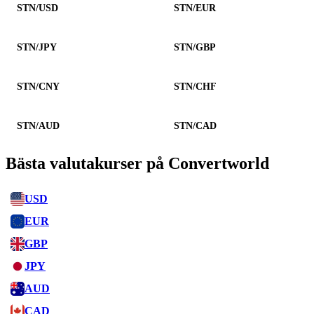
STN/USD
STN/EUR
STN/JPY
STN/GBP
STN/CNY
STN/CHF
STN/AUD
STN/CAD
Bästa valutakurser på Convertworld
USD
EUR
GBP
JPY
AUD
CAD