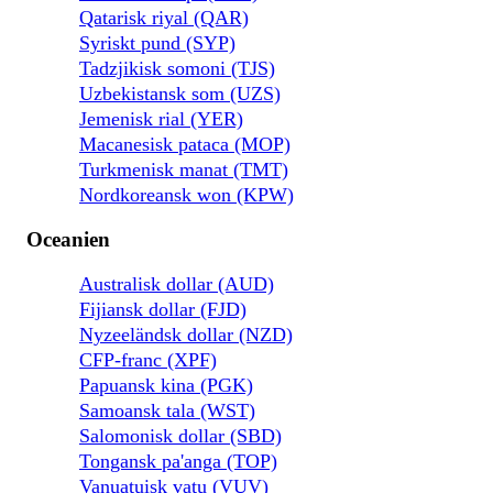
Qatarisk riyal (QAR)
Syriskt pund (SYP)
Tadzjikisk somoni (TJS)
Uzbekistansk som (UZS)
Jemenisk rial (YER)
Macanesisk pataca (MOP)
Turkmenisk manat (TMT)
Nordkoreansk won (KPW)
Oceanien
Australisk dollar (AUD)
Fijiansk dollar (FJD)
Nyzeeländsk dollar (NZD)
CFP-franc (XPF)
Papuansk kina (PGK)
Samoansk tala (WST)
Salomonisk dollar (SBD)
Tongansk pa'anga (TOP)
Vanuatuisk vatu (VUV)