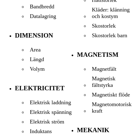
Bandbredd
Kläder: klänning
och kostym
Datalagring
Skostorlek
DIMENSION
Skostorlek barn
Area
MAGNETISM
Längd
Magnetfält
Volym
Magnetisk
fältstyrka
ELEKTRICITET
Magnetiskt flöde
Elektrisk laddning
Magnetomotorisk
kraft
Elektrisk spänning
Elektrisk ström
MEKANIK
Induktans