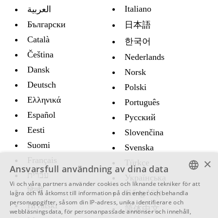
Italiano
العربية
Български
日本語
Català
한국어
Čeština
Nederlands
Dansk
Norsk
Deutsch
Polski
Ελληνικά
Português
Español
Русский
Eesti
Slovenčina
Suomi
Svenska
Français
×
Türkçe
Ansvarsfull användning av dina data
עברית
Украïнська
Vi och våra partners använder cookies och liknande tekniker för att
हिन्दी
ENGLISH
Tiếng Việt
lagra och få åtkomst till information på din enhet och behandla
personuppgifter, såsom din IP-adress, unika identifierare och
Hrvatski
SWEDISH
简体中文
webbläsningsdata, för personanpassade annonser och innehåll,