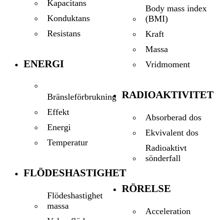
Kapacitans
Body mass index
Konduktans
(BMI)
Resistans
Kraft
Massa
ENERGI
Vridmoment
RADIOAKTIVITET
Bränsleförbrukning
Effekt
Absorberad dos
Energi
Ekvivalent dos
Temperatur
Radioaktivt
sönderfall
FLÖDESHASTIGHET
RÖRELSE
Flödeshastighet
massa
Acceleration