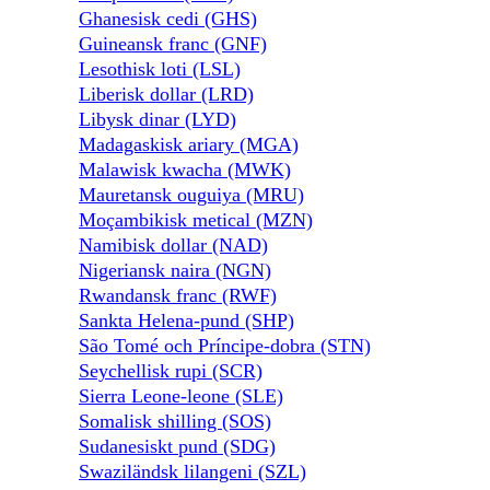
Ghanesisk cedi (GHS)
Guineansk franc (GNF)
Lesothisk loti (LSL)
Liberisk dollar (LRD)
Libysk dinar (LYD)
Madagaskisk ariary (MGA)
Malawisk kwacha (MWK)
Mauretansk ouguiya (MRU)
Moçambikisk metical (MZN)
Namibisk dollar (NAD)
Nigeriansk naira (NGN)
Rwandansk franc (RWF)
Sankta Helena-pund (SHP)
São Tomé och Príncipe-dobra (STN)
Seychellisk rupi (SCR)
Sierra Leone-leone (SLE)
Somalisk shilling (SOS)
Sudanesiskt pund (SDG)
Swaziländsk lilangeni (SZL)