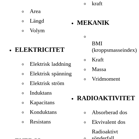
kraft
Area
Längd
MEKANIK
Volym
BMI
ELEKTRICITET
(kroppsmasseindex)
Kraft
Elektrisk laddning
Massa
Elektrisk spänning
Vridmoment
Elektrisk ström
Induktans
RADIOAKTIVITET
Kapacitans
Konduktans
Absorberad dos
Resistans
Ekvivalent dos
Radioaktivt
sönderfall