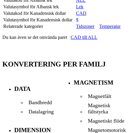
Valutakod för Albansk lek
ALL
Valutasymbol för Albansk lek
Lek
Valutakod för Kanadensisk dollar
CAD
Valutasymbol för Kanadensisk dollar
$
Relaterade kategorier
Tidszoner
Temperatur
Du kan även se det omvända paret
CAD till ALL
KONVERTERING PER FAMILJ
MAGNETISM
DATA
Magnetfält
Bandbredd
Magnetisk
fältstyrka
Datalagring
Magnetiskt flöde
DIMENSION
Magnetomotorisk