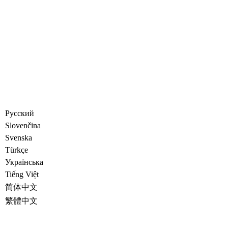
Русский
Slovenčina
Svenska
Türkçe
Украïнська
Tiếng Việt
简体中文
繁體中文