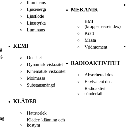
Illuminans
MEKANIK
Ljusenergi
Ljusflöde
BMI
Ljusstyrka
(kroppsmasseindex)
Luminans
Kraft
Massa
KEMI
Vridmoment
ng
ng
Densitet
RADIOAKTIVITET
Dynamisk viskositet
Kinematisk viskositet
Absorberad dos
Molmassa
Ekvivalent dos
Substansmängd
Radioaktivt
sönderfall
KLÄDER
Hattstorlek
ing
Kläder: klänning och
kostym