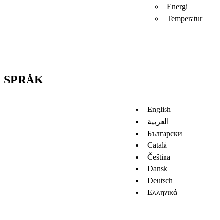
Energi
Temperatur
SPRÅK
English
العربية
Български
Català
Čeština
Dansk
Deutsch
Ελληνικά