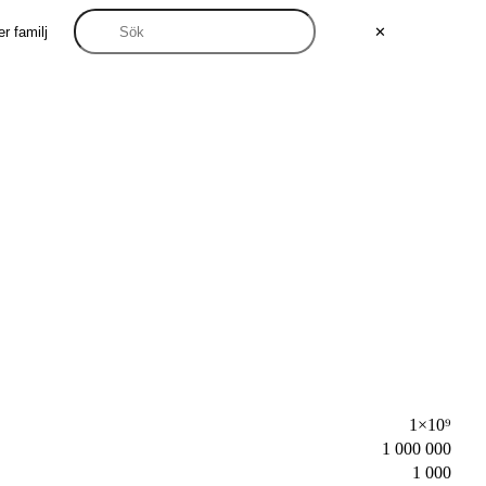
r familj
✕
1×10⁹
1 000 000
1 000