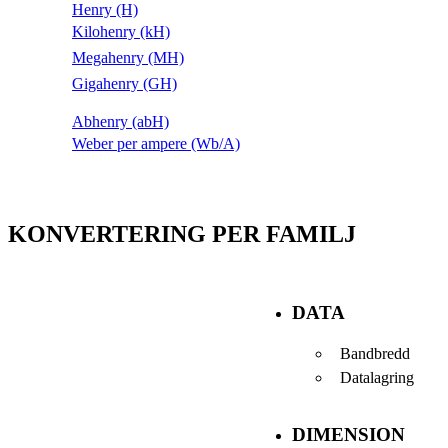
Henry (H)
Kilohenry (kH)
Megahenry (MH)
Gigahenry (GH)
Abhenry (abH)
Weber per ampere (Wb/A)
KONVERTERING PER FAMILJ
DATA
Bandbredd
Datalagring
DIMENSION