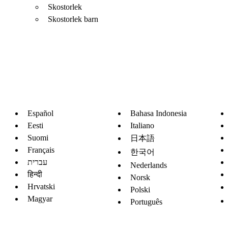
Skostorlek
Skostorlek barn
Español
Bahasa Indonesia
Eesti
Italiano
Suomi
日本語
Français
한국어
עברית
Nederlands
हिन्दी
Norsk
Hrvatski
Polski
Magyar
Português