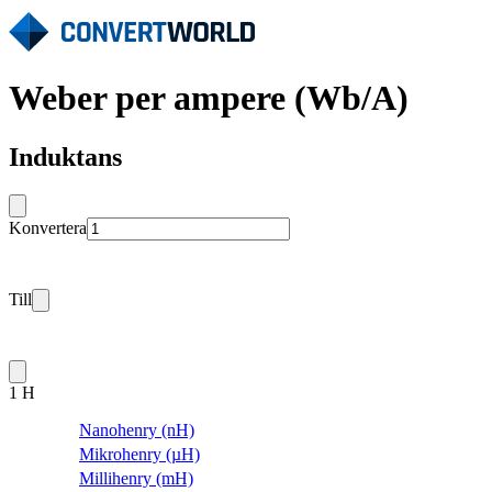
Weber per ampere (Wb/A)
Induktans
Konvertera
Till
1 H
Nanohenry (nH)
Mikrohenry (µH)
Millihenry (mH)