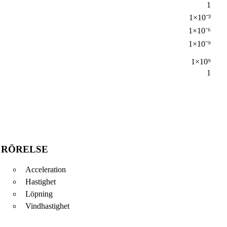
1
1×10⁻³
1×10⁻⁶
1×10⁻⁹
1×10⁹
1
RÖRELSE
Acceleration
Hastighet
Löpning
Vindhastighet