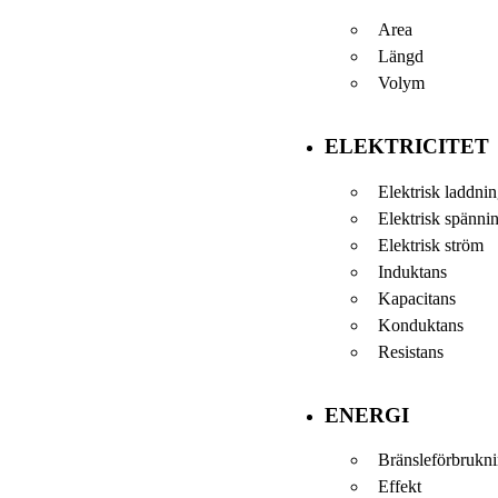
Area
Längd
Volym
ELEKTRICITET
Elektrisk laddni
Elektrisk spänni
Elektrisk ström
Induktans
Kapacitans
Konduktans
Resistans
ENERGI
Bränsleförbrukn
Effekt