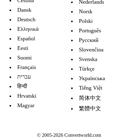
Čeština
Nederlands
Dansk
Norsk
Deutsch
Polski
Ελληνικά
Português
Español
Русский
Eesti
Slovenčina
Suomi
Svenska
Français
Türkçe
עברית
Украïнська
हिन्दी
Tiếng Việt
Hrvatski
简体中文
Magyar
繁體中文
© 2005-2026 Convertworld.com