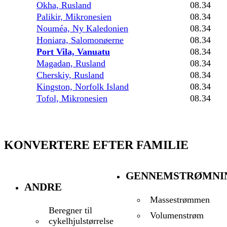
Okha, Rusland
08.34
Palikir, Mikronesien
08.34
Nouméa, Ny Kaledonien
08.34
Honiara, Salomonøerne
08.34
Port Vila, Vanuatu
08.34
Magadan, Rusland
08.34
Cherskiy, Rusland
08.34
Kingston, Norfolk Island
08.34
Tofol, Mikronesien
08.34
KONVERTERE EFTER FAMILIE
GENNEMSTRØMNI
ANDRE
Massestrømmen
Beregner til
Volumenstrøm
cykelhjulstørrelse