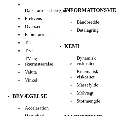
INFORMATIONSVI
Dækstørrelsesberegner
Frekvens
Båndbredde
Oversæt
Datalagring
Papirstørrelser
Tal
KEMI
Tryk
Dynamisk
TV og
viskositet
skærmstørrelse
Kinematisk
Valuta
viskositet
Vinkel
Massefylde
Molvægt
BEVÆGELSE
Stofmængde
Acceleration
Hastighed