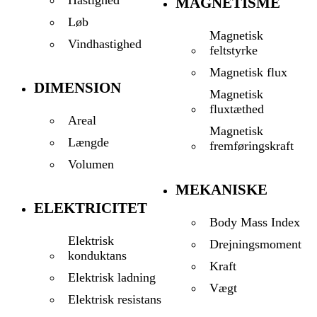
MAGNETISME
Løb
Magnetisk
Vindhastighed
feltstyrke
Magnetisk flux
DIMENSION
Magnetisk
fluxtæthed
Areal
Magnetisk
Længde
fremføringskraft
Volumen
MEKANISKE
ELEKTRICITET
Body Mass Index
Elektrisk
Drejningsmoment
konduktans
Kraft
Elektrisk ladning
Vægt
Elektrisk resistans