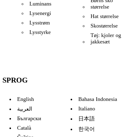
Børns sko
Luminans
størrelse
Lysenergi
Hat størrelse
Lysstrøm
Skostørrelse
Lysstyrke
Tøj: kjoler og
jakkesæt
SPROG
English
Bahasa Indonesia
Italiano
العربية
Български
日本語
Català
한국어