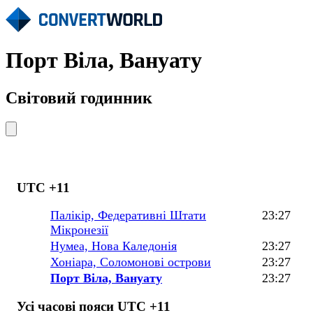
Порт Віла, Вануату
Світовий годинник
UTC +11
Палікір, Федеративні Штати
23:27
Мікронезії
Нумеа, Нова Каледонія
23:27
Хоніара, Соломонові острови
23:27
Порт Віла, Вануату
23:27
Усі часові пояси UTC +11