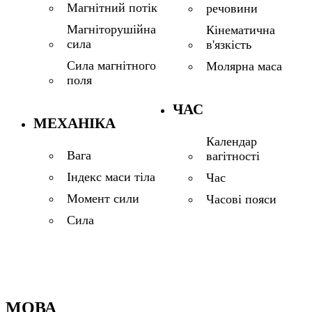
Магнітний потік
речовини
Магніторушійна
Кінематична
сила
в'язкість
Сила магнітного
Молярна маса
поля
ЧАС
МЕХАНІКА
Календар
Вага
вагітності
Індекс маси тіла
Час
Момент сили
Часові пояси
Сила
МОВА