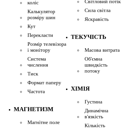
Світловий потік
коліс
Сила світла
Калькулятор
розміру шин
Яскравість
Кут
Перекласти
ТЕКУЧІСТЬ
Розмір телевізора
і монітору
Масова витрата
Система
Об'ємна
числення
швидкість
потоку
Тиск
Формат паперу
ХІМІЯ
Частота
Густина
МАГНЕТИЗМ
Динамічна
в'язкість
Магнітне поле
Кількість