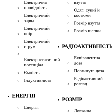
взуття
Електрична
провідність
Одяг: сукні й
костюми
Електричний
заряд
Розмір взуття
Електричний
Розмір шапки
опір
Електричний
РАДІОАКТИВНІСТ
струм
Еквівалентна
Електростатичний
доза
потенціал
Поглинута доза
Ємність
Радіоактивний
Індуктивність
розпад
ЕНЕРГІЯ
РОЗМІР
Енергія
Довжина