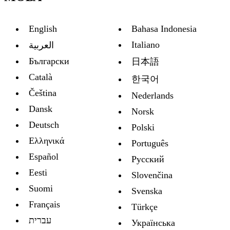
English
Bahasa Indonesia
Italiano
العربية
Български
日本語
Català
한국어
Čeština
Nederlands
Dansk
Norsk
Deutsch
Polski
Ελληνικά
Português
Español
Русский
Eesti
Slovenčina
Suomi
Svenska
Français
Türkçe
עברית
Украïнська