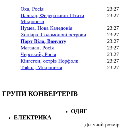
Оха, Росія
23:27
Палікір, Федеративні Штати
23:27
Мікронезії
Нумеа, Нова Каледонія
23:27
Хоніара, Соломонові острови
23:27
Порт Віла, Вануату
23:27
Магадан, Росія
23:27
Черський, Росія
23:27
Кінгстон, острів Норфолк
23:27
Тофол, Мікронезія
23:27
ГРУПИ КОНВЕРТЕРІВ
ОДЯГ
ЕЛЕКТРИКА
Дитячий розмір