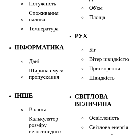
Потужність
Об'єм
Споживання
Площа
палива
Температура
РУХ
ІНФОРМАТИКА
Біг
Вітер швидкістю
Дані
Прискорення
Ширина смуги
пропускання
Швидкість
ІНШЕ
СВІТЛОВА
ВЕЛИЧИНА
Валюта
Освітленість
Калькулятор
розміру
Світлова енергія
велосипедних