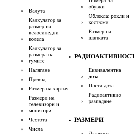
Номера на
обувки
Валута
Облекла: рокли и
Калкулатор за
костюми
размер на
Размер на
велосипедни
шапката
колела
Калкулатор за
размера на
РАДИОАКТИВНОС
гумите
Еквивалентна
Налягане
доза
Превод
Поета доза
Размер на хартия
Радиоактивно
Размери на
разпадане
телевизори и
монитори
РАЗМЕРИ
Честота
Числа
Дължина