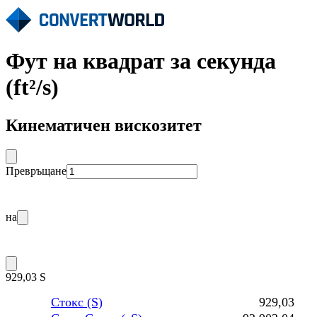
Фут на квадрат за секунда
(ft²/s)
Кинематичен вискозитет
Превръщане
на
929,03 S
Стокс (S)
929,03