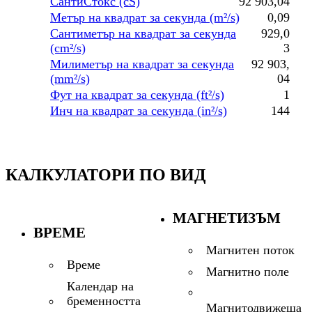
СантиСтокс (cS)
92 903,04
Метър на квадрат за секунда (m²/s)
0,09
Сантиметър на квадрат за секунда
929,0
(cm²/s)
3
Милиметър на квадрат за секунда
92 903,
(mm²/s)
04
Фут на квадрат за секунда (ft²/s)
1
Инч на квадрат за секунда (in²/s)
144
КАЛКУЛАТОРИ ПО ВИД
МАГНЕТИЗЪМ
ВРЕМЕ
Магнитен поток
Време
Магнитно поле
Календар на
бременността
Магнитодвижеща