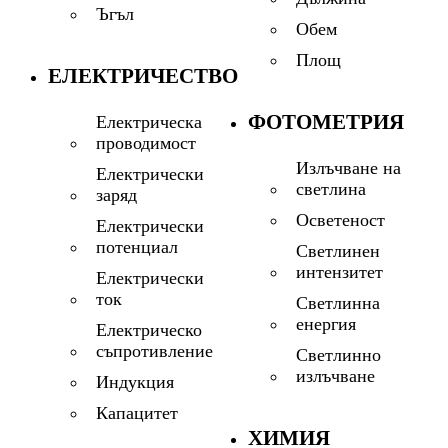
Ъгъл
Обем
Площ
ЕЛЕКТРИЧЕСТВО
ФОТОМЕТРИЯ
Електрическа
проводимост
Излъчване на
Електрически
светлина
заряд
Осветеност
Електрически
потенциал
Светлинен
интензитет
Електрически
ток
Светлинна
енергия
Електрическо
съпротивление
Светлинно
излъчване
Индукция
Капацитет
ХИМИЯ