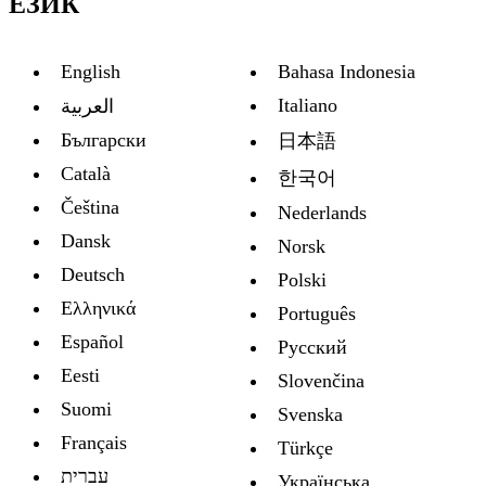
ЕЗИК
English
Bahasa Indonesia
Italiano
العربية
Български
日本語
Català
한국어
Čeština
Nederlands
Dansk
Norsk
Deutsch
Polski
Ελληνικά
Português
Español
Русский
Eesti
Slovenčina
Suomi
Svenska
Français
Türkçe
עברית
Украïнська