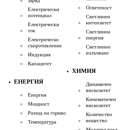
заряд
Осветеност
Електрически
потенциал
Светлинен
интензитет
Електрически
ток
Светлинна
енергия
Електрическо
съпротивление
Светлинно
излъчване
Индукция
Капацитет
ХИМИЯ
ЕНЕРГИЯ
Динамичен
вискозитет
Енергия
Кинематичен
Мощност
вискозитет
Разход на гориво
Количество
вещество
Температура
Моларна маса