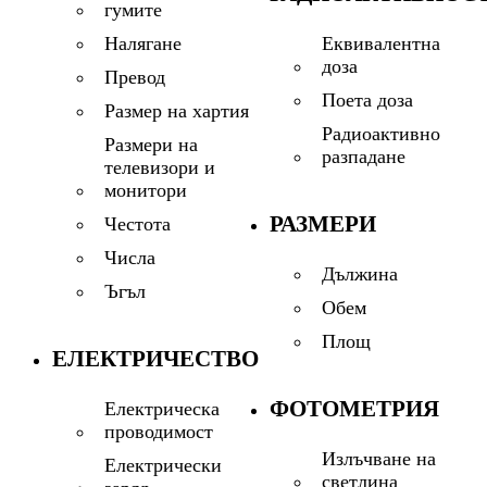
гумите
Еквивалентна
Налягане
доза
Превод
Поета доза
Размер на хартия
Радиоактивно
Размери на
разпадане
телевизори и
монитори
РАЗМЕРИ
Честота
Числа
Дължина
Ъгъл
Обем
Площ
ЕЛЕКТРИЧЕСТВО
ФОТОМЕТРИЯ
Електрическа
проводимост
Излъчване на
Електрически
светлина