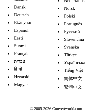
Nederlands
Dansk
Norsk
Deutsch
Polski
Ελληνικά
Português
Español
Русский
Eesti
Slovenčina
Suomi
Svenska
Français
Türkçe
עברית
Украïнська
हिन्दी
Tiếng Việt
Hrvatski
简体中文
Magyar
繁體中文
© 2005-2026 Convertworld.com