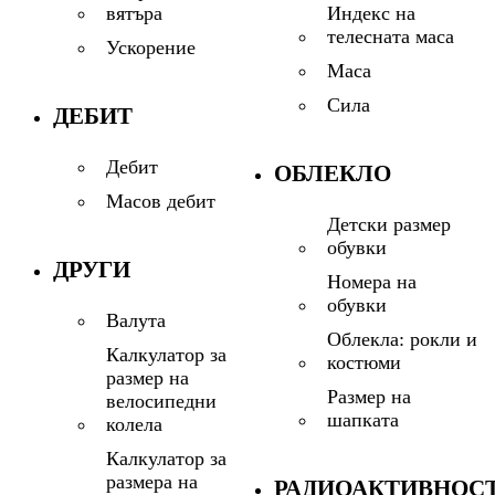
Индекс на
вятъра
телесната маса
Ускорение
Маса
Сила
ДЕБИТ
Дебит
ОБЛЕКЛО
Масов дебит
Детски размер
обувки
ДРУГИ
Номера на
обувки
Валута
Облекла: рокли и
Калкулатор за
костюми
размер на
Размер на
велосипедни
шапката
колела
Калкулатор за
размера на
РАДИОАКТИВНОС