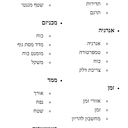
תדירות
שטף מגנטי
תרגם
מכניזם
אנרגיה
כוח
אנרגיה
מדד מסת גוף
טמפרטורה
מומנט כוח
כוח
משקל
צריכת דלק
ממד
זמן
אורך
אזורי זמן
נפח
זמן
שטח
מחשבון להריון