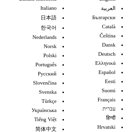
Italiano
العربية
Български
日本語
Català
한국어
Čeština
Nederlands
Dansk
Norsk
Deutsch
Polski
Ελληνικά
Português
Español
Русский
Eesti
Slovenčina
Suomi
Svenska
Français
Türkçe
עברית
Украïнська
हिन्दी
Tiếng Việt
Hrvatski
简体中文