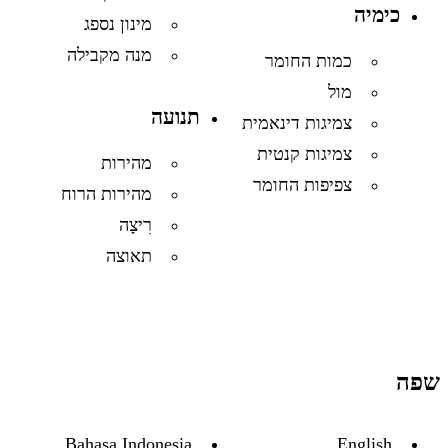
כימיה
מינון נספג
מנה מקבילה
כמות החומר
מול
תנועה
צמיגות דינאמית
צמיגות קנטית
מהירות
צפיפות החומר
מהירות הרוח
רִיצָה
תאוצה
שפה
Bahasa Indonesia
English