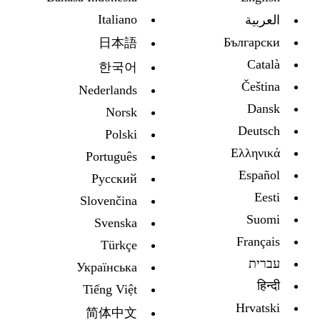
Italiano
العربية
Български
日本語
Català
한국어
Čeština
Nederlands
Dansk
Norsk
Deutsch
Polski
Ελληνικά
Português
Español
Русский
Eesti
Slovenčina
Suomi
Svenska
Français
Türkçe
עברית
Украïнська
हिन्दी
Tiếng Việt
Hrvatski
简体中文