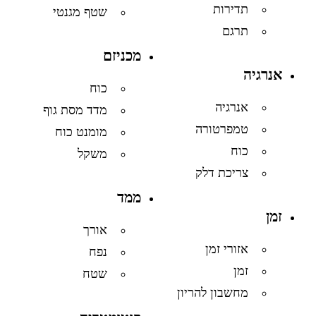
תדירות
שטף מגנטי
תרגם
מכניזם
אנרגיה
כוח
אנרגיה
מדד מסת גוף
טמפרטורה
מומנט כוח
כוח
משקל
צריכת דלק
ממד
זמן
אורך
אזורי זמן
נפח
זמן
שטח
מחשבון להריון