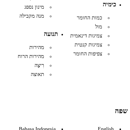
כימיה
מינון נספג
מנה מקבילה
כמות החומר
מול
תנועה
צמיגות דינאמית
צמיגות קנטית
מהירות
צפיפות החומר
מהירות הרוח
רִיצָה
תאוצה
שפה
Bahasa Indonesia
English