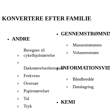
KONVERTERE EFTER FAMILIE
GENNEMSTRØMNI
ANDRE
Massestrømmen
Beregner til
Volumenstrøm
cykelhjulstørrelse
INFORMATIONSVI
Dækstørrelsesberegner
Frekvens
Båndbredde
Oversæt
Datalagring
Papirstørrelser
Tal
KEMI
Tryk