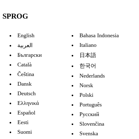
SPROG
English
Bahasa Indonesia
Italiano
العربية
Български
日本語
Català
한국어
Čeština
Nederlands
Dansk
Norsk
Deutsch
Polski
Ελληνικά
Português
Español
Русский
Eesti
Slovenčina
Suomi
Svenska