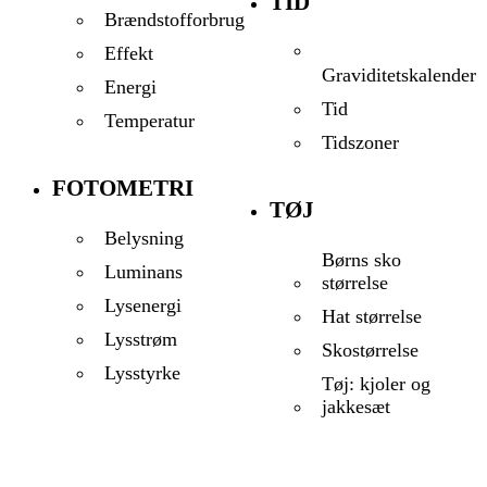
TID
Brændstofforbrug
Effekt
Graviditetskalender
Energi
Tid
Temperatur
Tidszoner
FOTOMETRI
TØJ
Belysning
Børns sko
Luminans
størrelse
Lysenergi
Hat størrelse
Lysstrøm
Skostørrelse
Lysstyrke
Tøj: kjoler og
jakkesæt