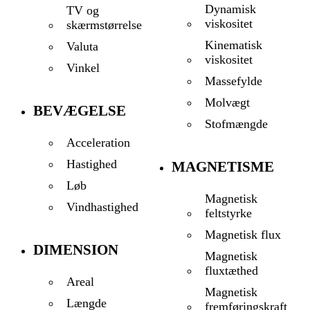
Dynamisk
TV og
viskositet
skærmstørrelse
Kinematisk
Valuta
viskositet
Vinkel
Massefylde
Molvægt
BEVÆGELSE
Stofmængde
Acceleration
Hastighed
MAGNETISME
Løb
Magnetisk
Vindhastighed
feltstyrke
Magnetisk flux
DIMENSION
Magnetisk
fluxtæthed
Areal
Magnetisk
Længde
fremføringskraft