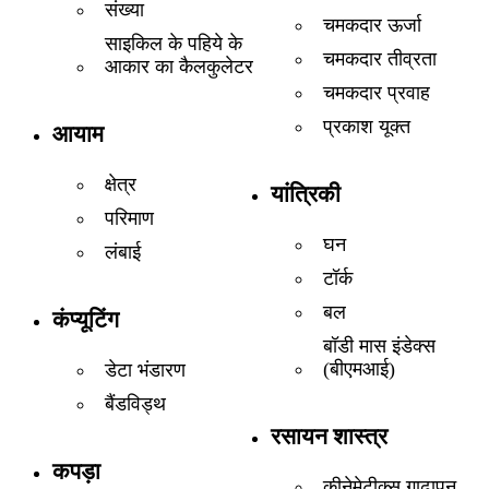
संख्या
चमकदार ऊर्जा
साइकिल के पहिये के
चमकदार तीव्रता
आकार का कैलकुलेटर
चमकदार प्रवाह
प्रकाश यूक्त
आयाम
क्षेत्र
यांत्रिकी
परिमाण
घन
लंबाई
टॉर्क
बल
कंप्यूटिंग
बॉडी मास इंडेक्स
(बीएमआई)
डेटा भंडारण
बैंडविड्थ
रसायन शास्त्र
कपड़ा
कीनेमेटीक्स गाढ़ापन