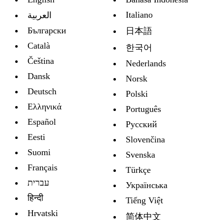
Italiano
العربية
Български
日本語
Català
한국어
Čeština
Nederlands
Dansk
Norsk
Deutsch
Polski
Ελληνικά
Português
Español
Русский
Eesti
Slovenčina
Suomi
Svenska
Français
Türkçe
עברית
Украïнська
हिन्दी
Tiếng Việt
Hrvatski
简体中文