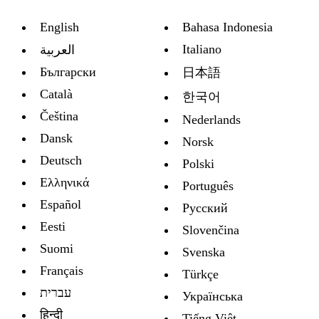
English
Bahasa Indonesia
Italiano
العربية
Български
日本語
Català
한국어
Čeština
Nederlands
Dansk
Norsk
Deutsch
Polski
Ελληνικά
Português
Español
Русский
Eesti
Slovenčina
Suomi
Svenska
Français
Türkçe
עברית
Украïнська
हिन्दी
Tiếng Việt