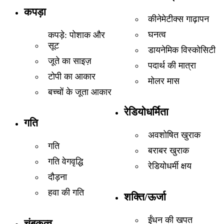
कपड़ा
कीनेमेटीक्स गाढ़ापन
घनत्व
कपड़े: पोशाक और
सूट
डायनेमिक विस्कोसिटी
जूते का साइज़
पदार्थ की मात्रा
टोपी का आकार
मोलर मास
बच्चों के जूता आकार
रेडियोधर्मिता
गति
अवशोषित खुराक
गति
बराबर खुराक
गति वेगवृद्धि
रेडियोधर्मी क्षय
दौड़ना
हवा की गति
शक्ति/ऊर्जा
ईंधन की खपत
चुंबकत्व