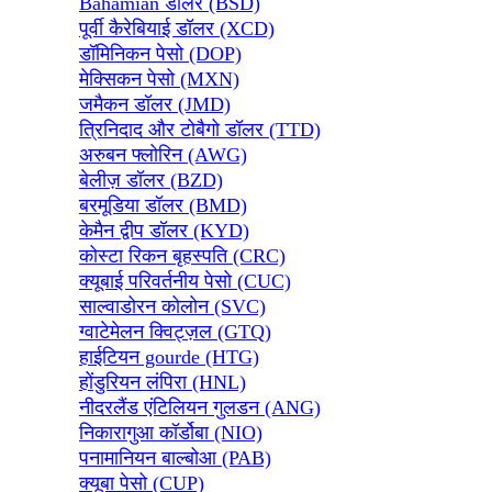
Bahamian डॉलर (BSD)
पूर्वी कैरेबियाई डॉलर (XCD)
डॉमिनिकन पेसो (DOP)
मेक्सिकन पेसो (MXN)
जमैकन डॉलर (JMD)
त्रिनिदाद और टोबैगो डॉलर (TTD)
अरुबन फ्लोरिन (AWG)
बेलीज़ डॉलर (BZD)
बरमूडिया डॉलर (BMD)
केमैन द्वीप डॉलर (KYD)
कोस्टा रिकन बृहस्पति (CRC)
क्यूबाई परिवर्तनीय पेसो (CUC)
साल्वाडोरन कोलोन (SVC)
ग्वाटेमेलन क्विट्ज़ल (GTQ)
हाईटियन gourde (HTG)
होंडुरियन लंपिरा (HNL)
नीदरलैंड एंटिलियन गुलडन (ANG)
निकारागुआ कॉर्डोबा (NIO)
पनामानियन बाल्बोआ (PAB)
क्यूबा पेसो (CUP)