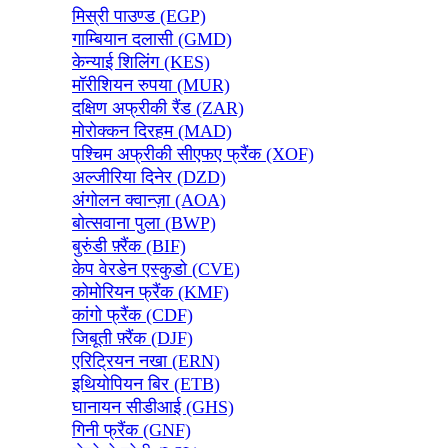
मिस्री पाउण्ड (EGP)
गाम्बियान दलासी (GMD)
केन्याई शिलिंग (KES)
मॉरीशियन रुपया (MUR)
दक्षिण अफ्रीकी रैंड (ZAR)
मोरोक्कन दिरहम (MAD)
पश्चिम अफ्रीकी सीएफए फ्रैंक (XOF)
अल्जीरिया दिनेर (DZD)
अंगोलन क्वान्ज़ा (AOA)
बोत्सवाना पुला (BWP)
बुरुंडी फ़्रैंक (BIF)
केप वेरडेन एस्कुडो (CVE)
कोमोरियन फ्रैंक (KMF)
कांगो फ्रैंक (CDF)
जिबूती फ़्रैंक (DJF)
एरिट्रियन नखा (ERN)
इथियोपियन बिर (ETB)
घानायन सीडीआई (GHS)
गिनी फ्रैंक (GNF)