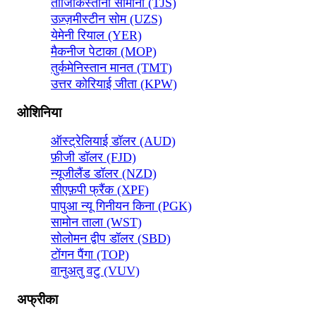
ताजिकिस्तानी सोमोनी (TJS)
उज़्ज़मीस्टीन सोम (UZS)
येमेनी रियाल (YER)
मैकनीज पेटाका (MOP)
तुर्कमेनिस्तान मानत (TMT)
उत्तर कोरियाई जीता (KPW)
ओशिनिया
ऑस्ट्रेलियाई डॉलर (AUD)
फ़ीजी डॉलर (FJD)
न्यूजीलैंड डॉलर (NZD)
सीएफ़पी फ्रैंक (XPF)
पापुआ न्यू गिनीयन किना (PGK)
सामोन ताला (WST)
सोलोमन द्वीप डॉलर (SBD)
टोंगन पैंगा (TOP)
वानुअतु वटु (VUV)
अफ्रीका