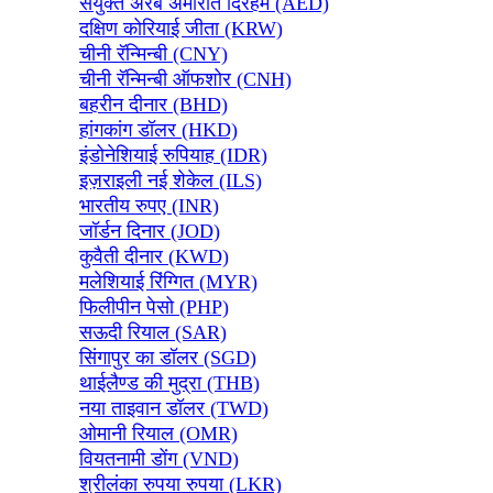
संयुक्त अरब अमीरात दिरहम (AED)
दक्षिण कोरियाई जीता (KRW)
चीनी रॅन्मिन्बी (CNY)
चीनी रॅन्मिन्बी ऑफशोर (CNH)
बहरीन दीनार (BHD)
हांगकांग डॉलर (HKD)
इंडोनेशियाई रुपियाह (IDR)
इज़राइली नई शेकेल (ILS)
भारतीय रुपए (INR)
जॉर्डन दिनार (JOD)
कुवैती दीनार (KWD)
मलेशियाई रिंग्गित (MYR)
फिलीपीन पेसो (PHP)
सऊदी रियाल (SAR)
सिंगापुर का डॉलर (SGD)
थाईलैण्ड की मुद्रा (THB)
नया ताइवान डॉलर (TWD)
ओमानी रियाल (OMR)
वियतनामी डोंग (VND)
श्रीलंका रुपया रुपया (LKR)