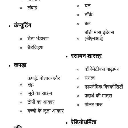
घन
लंबाई
टॉर्क
बल
कंप्यूटिंग
बॉडी मास इंडेक्स
(बीएमआई)
डेटा भंडारण
बैंडविड्थ
रसायन शास्त्र
कपड़ा
कीनेमेटीक्स गाढ़ापन
घनत्व
कपड़े: पोशाक और
सूट
डायनेमिक विस्कोसिटी
जूते का साइज़
पदार्थ की मात्रा
टोपी का आकार
मोलर मास
बच्चों के जूता आकार
रेडियोधर्मिता