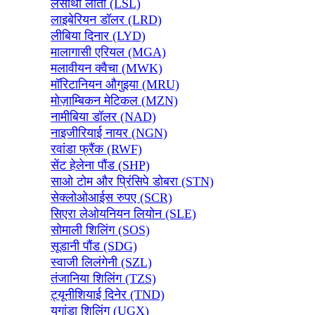
लेसोथो लोती (LSL)
लाइबेरियन डॉलर (LRD)
लीबिया दिनार (LYD)
मालागासी एरियल (MGA)
मलावीयन क्वैचा (MWK)
मॉरिटानियन औगुइया (MRU)
मोज़ाम्बिकन मेटिकल (MZN)
नामीबिया डॉलर (NAD)
नाइजीरियाई नायर (NGN)
रवांडा फ्रैंक (RWF)
सेंट हेलेना पौंड (SHP)
साओ टोम और प्रिंसिपे डोबरा (STN)
सेक्लोओआईस रुपए (SCR)
सिएरा लेओयनियन लियोन (SLE)
सोमाली शिलिंग (SOS)
सूडानी पौंड (SDG)
स्वाजी लिलंगेनी (SZL)
तंजानिया शिलिंग (TZS)
ट्यूनीशियाई दिनेर (TND)
युगांडा शिलिंग (UGX)