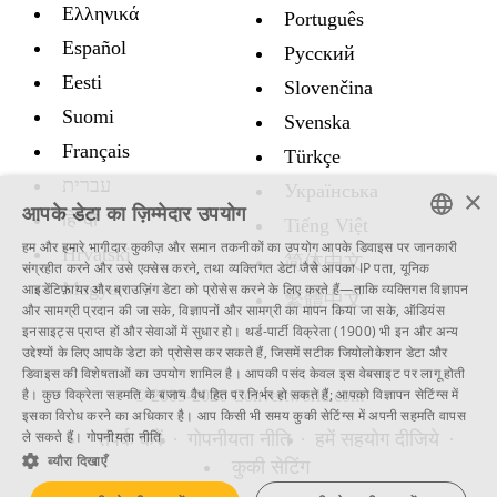
Ελληνικά
Português
Español
Русский
Eesti
Slovenčina
Suomi
Svenska
Français
Türkçe
עברית
Украïнська
×
आपके डेटा का ज़िम्मेदार उपयोग
हिन्दी
Tiếng Việt
हम और हमारे भागीदार कुकीज़ और समान तकनीकों का उपयोग आपके डिवाइस पर जानकारी
Hrvatski
简体中文
ENGLISH
संग्रहीत करने और उसे एक्सेस करने, तथा व्यक्तिगत डेटा जैसे आपका IP पता, यूनिक
Magyar
आइडेंटिफ़ायर और ब्राउज़िंग डेटा को प्रोसेस करने के लिए करते हैं—ताकि व्यक्तिगत विज्ञापन
繁體中文
SWEDISH
और सामग्री प्रदान की जा सके, विज्ञापनों और सामग्री का मापन किया जा सके, ऑडियंस
इनसाइट्स प्राप्त हों और सेवाओं में सुधार हो।
थर्ड-पार्टी विक्रेता (1900)
भी इन और अन्य
SPANISH
उद्देश्यों के लिए आपके डेटा को प्रोसेस कर सकते हैं, जिसमें सटीक जियोलोकेशन डेटा और
डिवाइस की विशेषताओं का उपयोग शामिल है। आपकी पसंद केवल इस वेबसाइट पर लागू होती
CATALAN
है। कुछ विक्रेता सहमति के बजाय वैध हित पर निर्भर हो सकते हैं; आपको
विज्ञापन सेटिंग्स
में
© 2005-2026 Convertworld.com
ARABIC
इसका विरोध करने का अधिकार है। आप किसी भी समय
कुकी सेटिंग्स
में अपनी सहमति वापस
ले सकते हैं।
गोपनीयता नीति
संपर्क करें
गोपनीयता नीति
हमें सहयोग दीजिये
BULGARIAN
ब्यौरा दिखाएँ
कुकी सेटिंग
CZECH