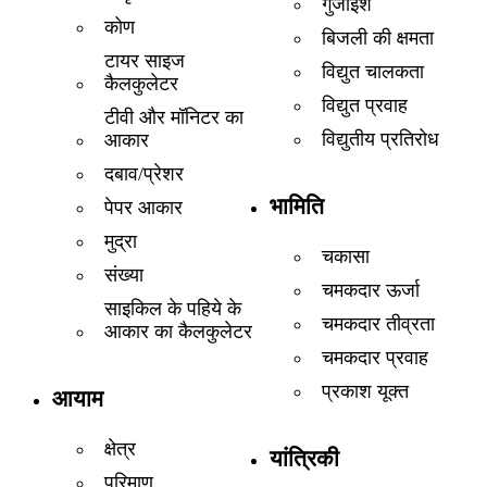
गुंजाइश
कोण
बिजली की क्षमता
टायर साइज
विद्युत चालकता
कैलकुलेटर
विद्युत प्रवाह
टीवी और मॉनिटर का
विद्युतीय प्रतिरोध
आकार
दबाव/प्रेशर
भामिति
पेपर आकार
मुद्रा
चकासा
संख्या
चमकदार ऊर्जा
साइकिल के पहिये के
चमकदार तीव्रता
आकार का कैलकुलेटर
चमकदार प्रवाह
प्रकाश यूक्त
आयाम
क्षेत्र
यांत्रिकी
परिमाण