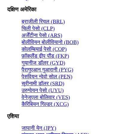
दक्षिण अमेरिका
ब्राजीली रियल (BRL)
चिली पेसो (CLP)
अर्जेंटीना पेसो (ARS)
बोलीवियन बोलीवियानो (BOB)
कोलम्बियाई पेसो (COP)
फ़ॉकलैंड द्वीप पौंड (FKP)
गुयानीज डॉलर (GYD)
पैरागुएआन गुआरानी (PYG)
पेरुवियन न्वेवो सोल (PEN)
सूरीनामी डॉलर (SRD)
उरुग्वेयन पेसो (UYU)
वेनेजुएला बोलिवार (VES)
कैरिबियन गिल्डर (XCG)
एशिया
जापानी येन (JPY)