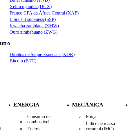
Dinar tunisino (TND)
Xelim ugandês (UGX)
Franco CFA da África Central (XAF)
Libra sul-sudanesa (SSP)
Kwacha zambiana (ZMW)
Ouro zimbabuano (ZWG)
utro
Direitos de Saque Especiais (XDR)
Bitcoin (BTC)
ENERGIA
MECÂNICA
Consumo de
Força
combustível
Índice de massa
e
Energia
corporal (IMC)