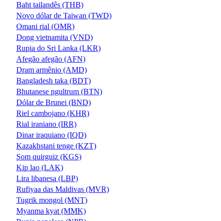
Baht tailandês (THB)
Novo dólar de Taiwan (TWD)
Omani rial (OMR)
Dong vietnamita (VND)
Rupia do Sri Lanka (LKR)
Afegão afegão (AFN)
Dram armênio (AMD)
Bangladesh taka (BDT)
Bhutanese ngultrum (BTN)
Dólar de Brunei (BND)
Riel cambojano (KHR)
Rial iraniano (IRR)
Dinar iraquiano (IQD)
Kazakhstani tenge (KZT)
Som quirguiz (KGS)
Kip lao (LAK)
Lira libanesa (LBP)
Rufiyaa das Maldivas (MVR)
Tugrik mongol (MNT)
Myanma kyat (MMK)