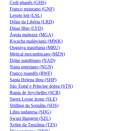
Cedi ghanês (GHS)
Franco guineano (GNF)
Lesoto loti (LSL)
Dólar da Libéria (LRD)
Dinar líbio (LYD)
Águia malgaxe (MGA)
Kwacha malawiano (MWK)
Ouguiya mauritana (MRU)
Metical moçambicano (MZN)
Dólar namibiano (NAD)
Naira nigeriano (NGN)
Franco ruandês (RWF)
Santa Helena libra (SHP)
São Tomé e Príncipe dobra (STN)
Rupia de Seychelles (SCR)
Sierra Leone leone (SLE)
Shilling da Somália (SOS)
Libra sudanesa (SDG)
Swazi lilangeni (SZL)
Xelim da Tanzânia (TZS)