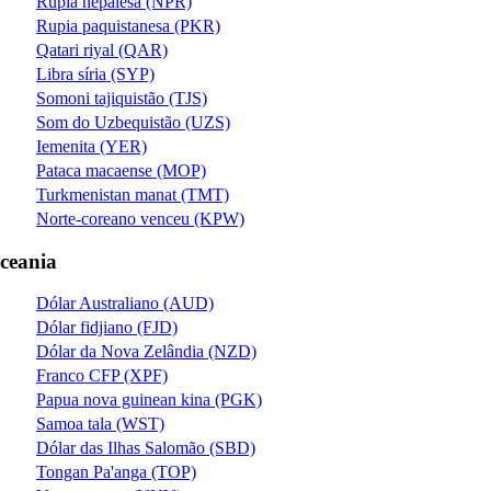
Rupia nepalesa (NPR)
Rupia paquistanesa (PKR)
Qatari riyal (QAR)
Libra síria (SYP)
Somoni tajiquistão (TJS)
Som do Uzbequistão (UZS)
Iemenita (YER)
Pataca macaense (MOP)
Turkmenistan manat (TMT)
Norte-coreano venceu (KPW)
ceania
Dólar Australiano (AUD)
Dólar fidjiano (FJD)
Dólar da Nova Zelândia (NZD)
Franco CFP (XPF)
Papua nova guinean kina (PGK)
Samoa tala (WST)
Dólar das Ilhas Salomão (SBD)
Tongan Pa'anga (TOP)