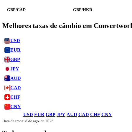
GBP/CAD
GBP/HKD
Melhores taxas de câmbio em Convertwor
USD
EUR
GBP
JPY
AUD
CAD
CHF
CNY
USD
EUR
GBP
JPY
AUD
CAD
CHF
CNY
Data da troca: 8 de ago. de 2026