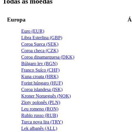
Todas as moedas
Europa
Á
Euro (EUR)
Libra Esterlina (GBP)
Coroa Sueca (SEK)
Coroa checa (CZK)
Coroa dinamarquesa (DKK)
Búlgaro lev (BGN)
Franco Suíco (CHF)
Kuna croata (HRK)
Forint húngaro (HUF)
Coroa islandesa (ISK)
Kroner Norueguês (NOK)
Zloty polonês (PLN)
Leu romeno (RON)
Rublo russo (RUB)
Turca nova lira (TRY)
Lek albanês (ALL)