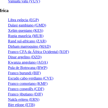
Vanuatu vatu (VUV)
frica
Libra egípcia (EGP)
Dalasi gambiano (GMD)
Xelim queniano (KES)
Rupia maurícia (MUR)
Rand sul-africano (ZAR)
Dirham marroquino (MAD)
Franco CFA da África Ocidental (XOF)
Dinar argelino (DZD)
Kwanza angolano (AOA)
Pula de Botswana (BWP)
Franco burundi (BIF)
Escudo cabo-verdiano (CVE)
Franco comoriano (KMF)
Franco congolês (CDF)
Franco jibutiano (DJF)
Nakfa eritreu (ERN)
Birr etíope (ETB)