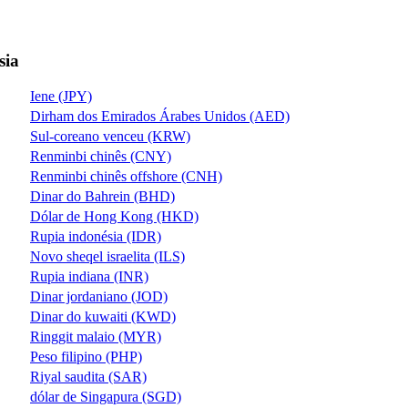
sia
Iene (JPY)
Dirham dos Emirados Árabes Unidos (AED)
Sul-coreano venceu (KRW)
Renminbi chinês (CNY)
Renminbi chinês offshore (CNH)
Dinar do Bahrein (BHD)
Dólar de Hong Kong (HKD)
Rupia indonésia (IDR)
Novo sheqel israelita (ILS)
Rupia indiana (INR)
Dinar jordaniano (JOD)
Dinar do kuwaiti (KWD)
Ringgit malaio (MYR)
Peso filipino (PHP)
Riyal saudita (SAR)
dólar de Singapura (SGD)