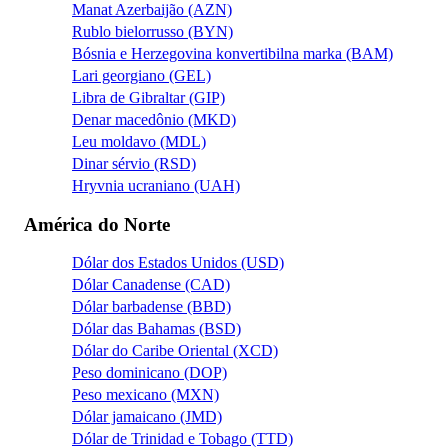
Manat Azerbaijão (AZN)
Rublo bielorrusso (BYN)
Bósnia e Herzegovina konvertibilna marka (BAM)
Lari georgiano (GEL)
Libra de Gibraltar (GIP)
Denar macedônio (MKD)
Leu moldavo (MDL)
Dinar sérvio (RSD)
Hryvnia ucraniano (UAH)
América do Norte
Dólar dos Estados Unidos (USD)
Dólar Canadense (CAD)
Dólar barbadense (BBD)
Dólar das Bahamas (BSD)
Dólar do Caribe Oriental (XCD)
Peso dominicano (DOP)
Peso mexicano (MXN)
Dólar jamaicano (JMD)
Dólar de Trinidad e Tobago (TTD)