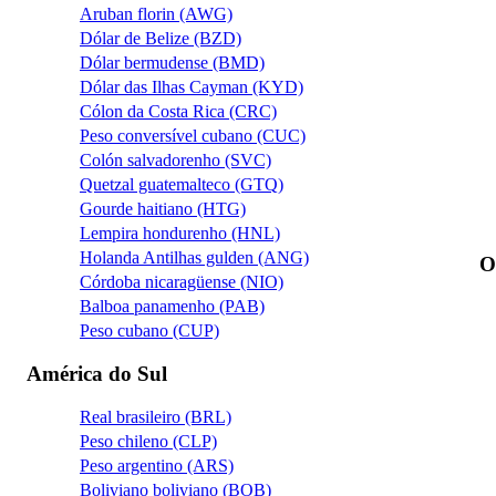
Aruban florin (AWG)
Dólar de Belize (BZD)
Dólar bermudense (BMD)
Dólar das Ilhas Cayman (KYD)
Cólon da Costa Rica (CRC)
Peso conversível cubano (CUC)
Colón salvadorenho (SVC)
Quetzal guatemalteco (GTQ)
Gourde haitiano (HTG)
Lempira hondurenho (HNL)
Holanda Antilhas gulden (ANG)
O
Córdoba nicaragüense (NIO)
Balboa panamenho (PAB)
Peso cubano (CUP)
América do Sul
Real brasileiro (BRL)
Peso chileno (CLP)
Peso argentino (ARS)
Boliviano boliviano (BOB)