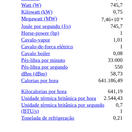
Watt (W)
745,7
Kilowatt (kW)
0,75
Megawatt (MW)
7,46×10⁻⁴
Joule por segundo (J/s)
745,7
Horse-power (hp)
1
Cavalo-vapor
1,01
Cavalo-de-força elétrico
1
Cavalo boiler
0,08
Pés-libra por minuto
33.000
Pés-libra por segundo
550
dBm (dBm)
58,73
Calorias por hora
641.186,49
Kilocalorias por hora
641,19
Unidade térmica britânica por hora
2.544,43
Unidade térmica britânica por segundo
0,7
(BTU/s)
1
Tonelada de refrigeração
0,21