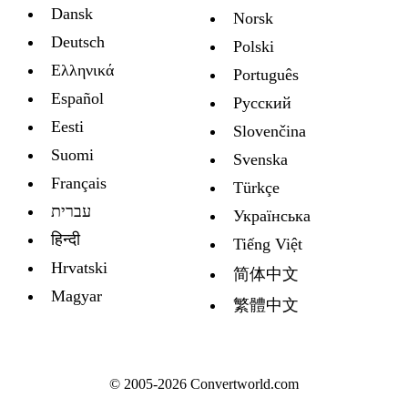
Dansk
Norsk
Deutsch
Polski
Ελληνικά
Português
Español
Русский
Eesti
Slovenčina
Suomi
Svenska
Français
Türkçe
עברית
Украïнська
हिन्दी
Tiếng Việt
Hrvatski
简体中文
Magyar
繁體中文
© 2005-2026 Convertworld.com