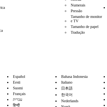
Numerais
rica
Pressão
Tamanho de monitor
e TV
Tamanho de papel
ca
Tradução
Español
Bahasa Indonesia
Eesti
Italiano
Suomi
日本語
Français
한국어
עברית
Nederlands
हिन्दी
Norsk