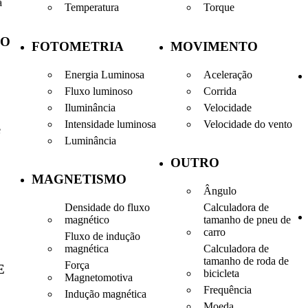
a
Temperatura
Torque
ÃO
FOTOMETRIA
MOVIMENTO
Energia Luminosa
Aceleração
Fluxo luminoso
Corrida
Iluminância
Velocidade
Intensidade luminosa
Velocidade do vento
e
Luminância
OUTRO
MAGNETISMO
Ângulo
Densidade do fluxo
Calculadora de
magnético
tamanho de pneu de
carro
Fluxo de indução
magnética
Calculadora de
tamanho de roda de
Força
E
bicicleta
Magnetomotiva
Frequência
Indução magnética
Moeda