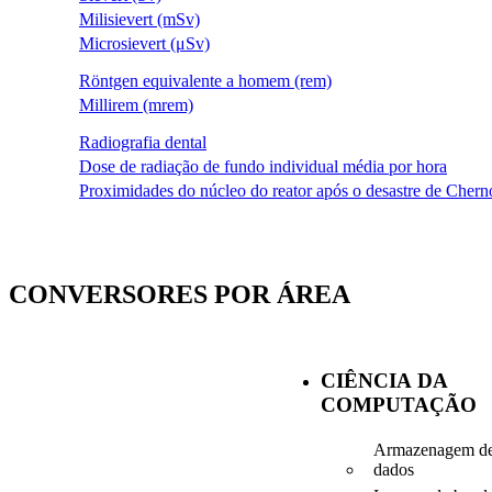
Milisievert (mSv)
Microsievert (μSv)
Röntgen equivalente a homem (rem)
Millirem (mrem)
Radiografia dental
Dose de radiação de fundo individual média por hora
Proximidades do núcleo do reator após o desastre de Chern
CONVERSORES POR ÁREA
CIÊNCIA DA
COMPUTAÇÃO
Armazenagem d
dados