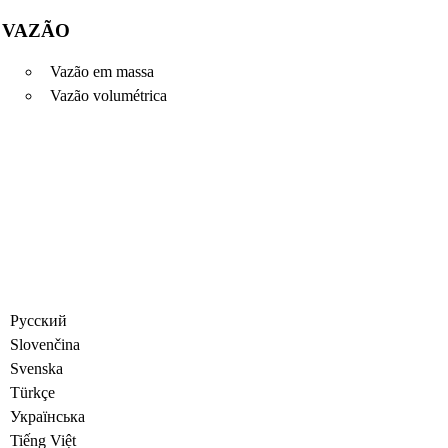
VAZÃO
Vazão em massa
Vazão volumétrica
Русский
Slovenčina
Svenska
Türkçe
Украïнська
Tiếng Việt