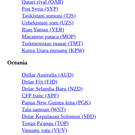
Qatari riyal (QAR)
Pon Syria (SYP)
Tajikistani somoni (TJS)
Uzbekistani som (UZS)
Rian Yaman (YER)
Macanese pataca (MOP)
Turkmenistan manat (TMT)
Korea Utara menang (KPW)
Oceania
Dollar Australia (AUD)
Dolar Fiji (FJD)
Dolar Selandia Baru (NZD)
CFP franc (XPF)
Papua New Guinea kina (PGK)
Tala samoan (WST)
Dolar Kepulauan Solomon (SBD)
Tonga Pa'anga (TOP)
Vanuatu vatu (VUV)