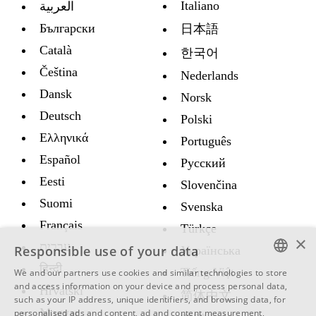
Italiano
العربية
Български
日本語
Català
한국어
Čeština
Nederlands
Dansk
Norsk
Deutsch
Polski
Ελληνικά
Português
Español
Русский
Eesti
Slovenčina
Suomi
Svenska
Français
Türkçe
×
עברית
Responsible use of your data
Украïнська
हिन्दी
Tiếng Việt
We and our partners use cookies and similar technologies to store
ENGLISH
and access information on your device and process personal data,
Hrvatski
简体中文
such as your IP address, unique identifiers, and browsing data, for
SWEDISH
Magyar
personalised ads and content, ad and content measurement,