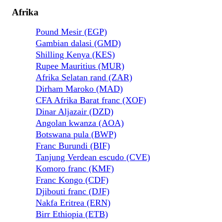
Afrika
Pound Mesir (EGP)
Gambian dalasi (GMD)
Shilling Kenya (KES)
Rupee Mauritius (MUR)
Afrika Selatan rand (ZAR)
Dirham Maroko (MAD)
CFA Afrika Barat franc (XOF)
Dinar Aljazair (DZD)
Angolan kwanza (AOA)
Botswana pula (BWP)
Franc Burundi (BIF)
Tanjung Verdean escudo (CVE)
Komoro franc (KMF)
Franc Kongo (CDF)
Djibouti franc (DJF)
Nakfa Eritrea (ERN)
Birr Ethiopia (ETB)