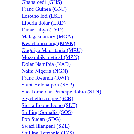
Ghana cedi (GHS)
Franc Guinea (GNF)
Lesotho loti (LSL)
Liberia dolar (LRD)
Dinar Libya (LYD)
Malagasi ariary (MGA)
Kwacha malang (MWK)
Ouguiya Mauritania (MRU)
Mozambik metical (MZN)
Dolar Namibia (NAD)
Naira Nigeria (NGN)
Franc Rwanda (RWF)
Saint Helena pon (SHP)
Sao Tome dan Principe dobra (STN)
Seychelles rupee (SCR)
Sierra Leone leone (SLE)
Shilling Somalia (SOS)
Pon Sudan (SDG)
Swazi lilangeni (SZL)
Shilling Tanzania (TZS)