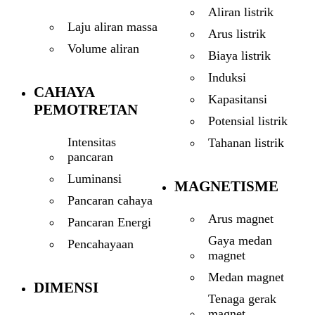
Aliran listrik
Laju aliran massa
Arus listrik
Volume aliran
Biaya listrik
Induksi
CAHAYA
Kapasitansi
PEMOTRETAN
Potensial listrik
Intensitas
Tahanan listrik
pancaran
Luminansi
MAGNETISME
Pancaran cahaya
Arus magnet
Pancaran Energi
Gaya medan
Pencahayaan
magnet
Medan magnet
DIMENSI
Tenaga gerak
magnet