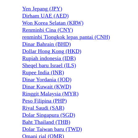
Yen Jepang (JPY)
Dirham UAE (AED)
Won Korea Selatan (KRW)
Renminbi Cina (CNY)
renminbi Tiongkok lepas pantai (CNH)
Dinar Bahrain (BHD)
Dollar Hong Kong (HKD)
Rupiah indonesia (IDR)
Sheqel baru Israel (ILS)
Rupee India (INR)
Dinar Yordania (JOD)
Dinar Kuwait (KWD)
Ringgit Malaysia (MYR)
Peso Filipina (PHP)
Riyal Saudi (SAR)
Dolar Singapura (SGD)
Baht Thailand (THB)
Dolar Taiwan baru (TWD)
Omani rial (OMR)