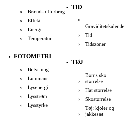
TID
Brændstofforbrug
Effekt
Graviditetskalender
Energi
Tid
Temperatur
Tidszoner
FOTOMETRI
TØJ
Belysning
Børns sko
Luminans
størrelse
Lysenergi
Hat størrelse
Lysstrøm
Skostørrelse
Lysstyrke
Tøj: kjoler og
jakkesæt