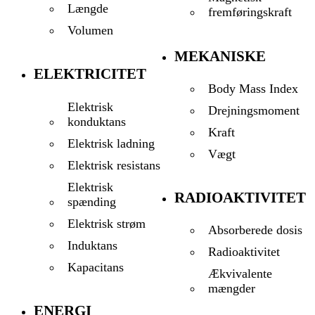
Længde
fremføringskraft
Volumen
MEKANISKE
ELEKTRICITET
Body Mass Index
Elektrisk
Drejningsmoment
konduktans
Kraft
Elektrisk ladning
Vægt
Elektrisk resistans
Elektrisk
RADIOAKTIVITET
spænding
Elektrisk strøm
Absorberede dosis
Induktans
Radioaktivitet
Kapacitans
Ækvivalente
mængder
ENERGI