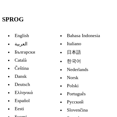
SPROG
English
Bahasa Indonesia
Italiano
العربية
Български
日本語
Català
한국어
Čeština
Nederlands
Dansk
Norsk
Deutsch
Polski
Ελληνικά
Português
Español
Русский
Eesti
Slovenčina
Suomi