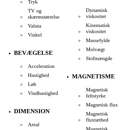
Tryk
Dynamisk
TV og
viskositet
skærmstørrelse
Kinematisk
Valuta
viskositet
Vinkel
Massefylde
Molvægt
BEVÆGELSE
Stofmængde
Acceleration
Hastighed
MAGNETISME
Løb
Magnetisk
Vindhastighed
feltstyrke
Magnetisk flux
DIMENSION
Magnetisk
fluxtæthed
Areal
Magnetisk