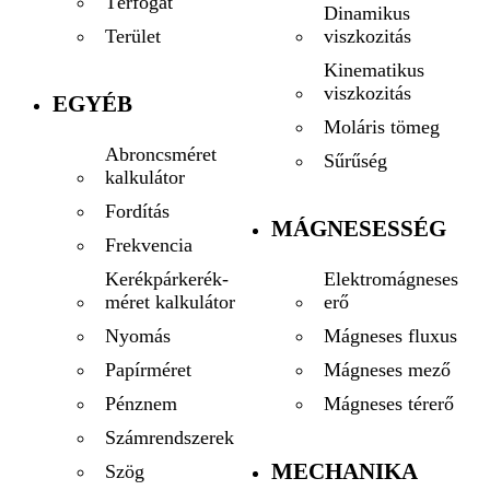
Térfogat
Dinamikus
viszkozitás
Terület
Kinematikus
viszkozitás
EGYÉB
Moláris tömeg
Abroncsméret
Sűrűség
kalkulátor
Fordítás
MÁGNESESSÉG
Frekvencia
Elektromágneses
Kerékpárkerék-
erő
méret kalkulátor
Mágneses fluxus
Nyomás
Mágneses mező
Papírméret
Mágneses térerő
Pénznem
Számrendszerek
MECHANIKA
Szög