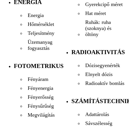
ENERGIA
Gyerekcipő méret
Hat méret
Energia
Ruhák: ruha
Hőmérséklet
(szoknya) és
Teljesítmény
öltöny
Üzemanyag
fogyasztás
RADIOAKTIVITÁS
FOTOMETRIKUS
Dózisegyenérték
Elnyelt dózis
Fényáram
Radioaktív bomlás
Fényenergia
Fényerősség
SZÁMÍTÁSTECHNI
Fénysűrűség
Adattárolás
Megvilágítás
Sávszélesség