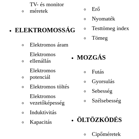
TV- és monitor
Erő
méretek
Nyomaték
Testtömeg index
ELEKTROMOSSÁG
Tömeg
Elektromos áram
Elektromos
MOZGÁS
ellenállás
Elektromos
Futás
potenciál
Gyorsulás
Elektromos töltés
Sebesség
Elektromos
Szélsebesség
vezetőképesség
Induktivitás
ÖLTÖZKÖDÉS
Kapacitás
Cipőméretek