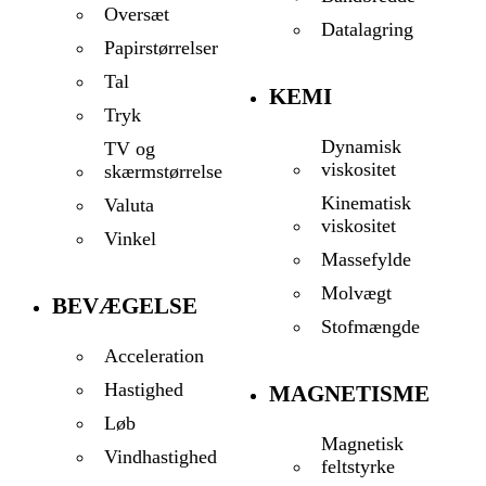
Oversæt
Datalagring
Papirstørrelser
Tal
KEMI
Tryk
Dynamisk
TV og
viskositet
skærmstørrelse
Kinematisk
Valuta
viskositet
Vinkel
Massefylde
Molvægt
BEVÆGELSE
Stofmængde
Acceleration
Hastighed
MAGNETISME
Løb
Magnetisk
Vindhastighed
feltstyrke