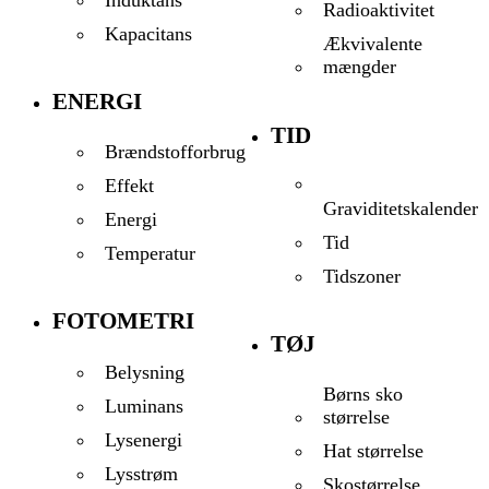
Induktans
Radioaktivitet
Kapacitans
Ækvivalente
mængder
ENERGI
TID
Brændstofforbrug
Effekt
Graviditetskalender
Energi
Tid
Temperatur
Tidszoner
FOTOMETRI
TØJ
Belysning
Børns sko
Luminans
størrelse
Lysenergi
Hat størrelse
Lysstrøm
Skostørrelse