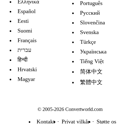
Ελληνικά
Português
Español
Русский
Eesti
Slovenčina
Suomi
Svenska
Français
Türkçe
עברית
Украïнська
हिन्दी
Tiếng Việt
Hrvatski
简体中文
Magyar
繁體中文
© 2005-2026 Convertworld.com
Kontakt
Privat vilkår
Støtte os