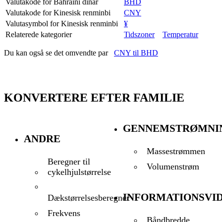
Valutakode for Bahraini dinar
BHD
Valutakode for Kinesisk renminbi
CNY
Valutasymbol for Kinesisk renminbi
¥
Relaterede kategorier
Tidszoner
Temperatur
Du kan også se det omvendte par
CNY til BHD
KONVERTERE EFTER FAMILIE
GENNEMSTRØMNI
ANDRE
Massestrømmen
Beregner til
Volumenstrøm
cykelhjulstørrelse
INFORMATIONSVI
Dækstørrelsesberegner
Frekvens
Båndbredde