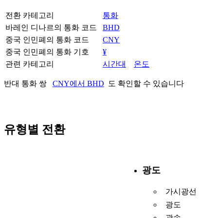
전환 카테고리
통화
바레인 디나르의 통화 코드
BHD
중국 인민폐의 통화 코드
CNY
중국 인민폐의 통화 기호
¥
관련 카테고리
시간대
온도
반대 통화 쌍
CNY에서 BHD
도 확인할 수 있습니다
유형별 전환
광도
가시광선
광도
광속