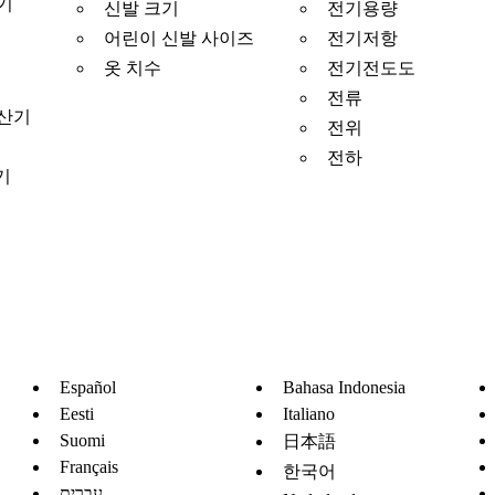
기
신발 크기
전기용량
어린이 신발 사이즈
전기저항
옷 치수
전기전도도
전류
계산기
전위
전하
기
Español
Bahasa Indonesia
Eesti
Italiano
Suomi
日本語
Français
한국어
עברית