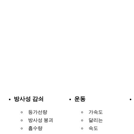
방사성 감쇠
운동
등가선량
가속도
방사성 붕괴
달리는
흡수량
속도