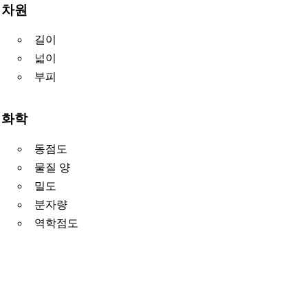
차원
길이
넓이
부피
화학
동점도
물질 양
밀도
분자량
역학점도