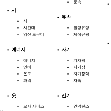
풍속
시
유속
시
시간대
질량유량
임신 도우미
체적유량
에너지
자기
에너지
기자력
연비
자기장
온도
자기장력
파워
자속
옷
전기
모자 사이즈
인덕턴스