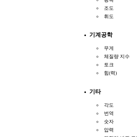
조도
휘도
기계공학
무게
체질량 지수
토크
힘(력)
기타
각도
번역
숫자
압력