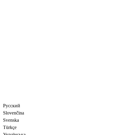
Русский
Slovenčina
Svenska
Türkçe
Украïнська