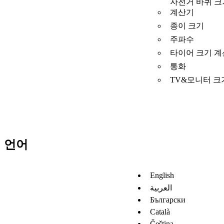
자전거 바퀴 크
계산기
종이 크기
주파수
타이어 크기 
통화
TV&모니터 크
언어
English
العربية
Български
Català
Čeština