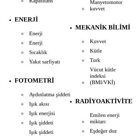
Kapasitans
Manyetomotor
kuvvet
ENERJI
MEKANIK BILIMI
Enerji
Kuvvet
Enerji
Kütle
Sıcaklık
Tork
Yakıt sarfiyatı
Vücut kütle
indeksi
FOTOMETRI
(BMI/VKİ)
Aydınlatma şiddeti
RADIYOAKTIVITE
Işık akısı
Işık enerjisi
Emilen enerji
miktarı
Işık şiddeti
Eşdeğer doz
Işık şiddeti