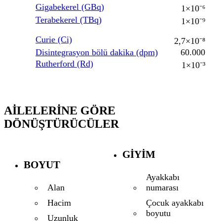
Gigabekerel (GBq)
1×10⁻⁶
Terabekerel (TBq)
1×10⁻⁹
Curie (Ci)
2,7×10⁻⁸
Disintegrasyon bölü dakika (dpm)
60.000
Rutherford (Rd)
1×10⁻³
AILELERINE GÖRE
DÖNÜŞTÜRÜCÜLER
GIYIM
BOYUT
Ayakkabı
numarası
Alan
Çocuk ayakkabı
Hacim
boyutu
Uzunluk