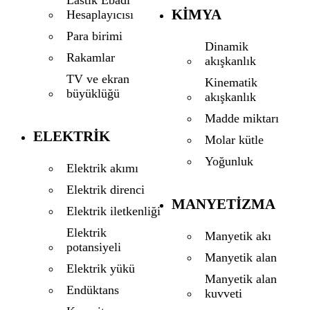
KIMYA
Hesaplayıcısı
Para birimi
Dinamik
Rakamlar
akışkanlık
TV ve ekran
Kinematik
büyüklüğü
akışkanlık
Madde miktarı
ELEKTRIK
Molar kütle
Yoğunluk
Elektrik akımı
Elektrik direnci
MANYETIZMA
Elektrik iletkenliği
Elektrik
Manyetik akı
potansiyeli
Manyetik alan
Elektrik yükü
Manyetik alan
Endüktans
kuvveti