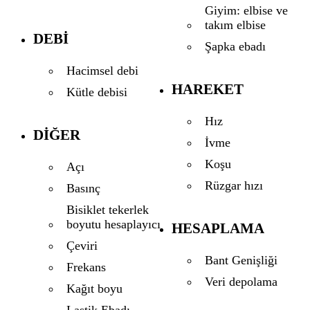
Giyim: elbise ve
takım elbise
DEBI
Şapka ebadı
Hacimsel debi
HAREKET
Kütle debisi
Hız
DIĞER
İvme
Koşu
Açı
Rüzgar hızı
Basınç
Bisiklet tekerlek
boyutu hesaplayıcı
HESAPLAMA
Çeviri
Bant Genişliği
Frekans
Veri depolama
Kağıt boyu
Lastik Ebadı