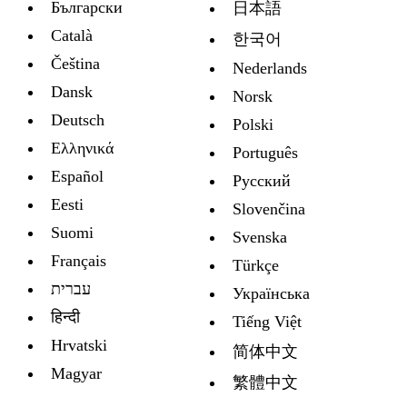
Български
日本語
Català
한국어
Čeština
Nederlands
Dansk
Norsk
Deutsch
Polski
Ελληνικά
Português
Español
Русский
Eesti
Slovenčina
Suomi
Svenska
Français
Türkçe
עברית
Украïнська
हिन्दी
Tiếng Việt
Hrvatski
简体中文
Magyar
繁體中文