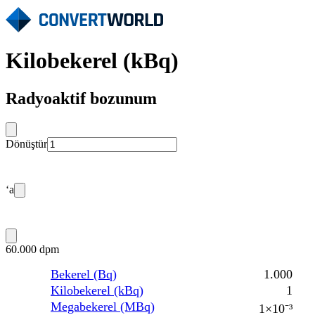
Kilobekerel (kBq)
Radyoaktif bozunum
Dönüştür
‘a
60.000 dpm
Bekerel (Bq)
1.000
Kilobekerel (kBq)
1
Megabekerel (MBq)
1×10⁻³