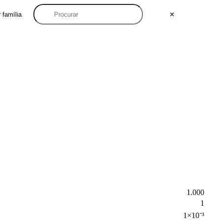
 família
✕
1.000
1
1×10⁻³