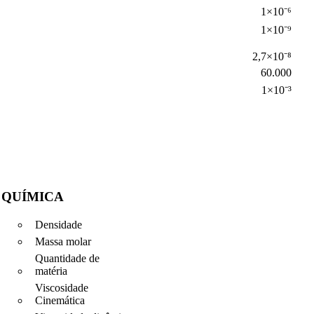
1×10⁻⁶
1×10⁻⁹
2,7×10⁻⁸
60.000
1×10⁻³
QUÍMICA
Densidade
Massa molar
Quantidade de
matéria
Viscosidade
Cinemática