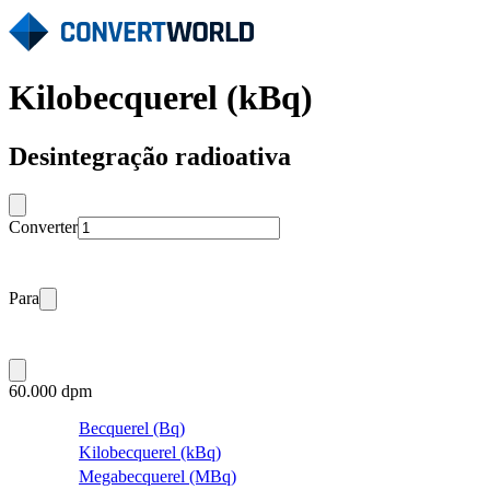
Kilobecquerel (kBq)
Desintegração radioativa
Converter
Para
60.000 dpm
Becquerel (Bq)
Kilobecquerel (kBq)
Megabecquerel (MBq)