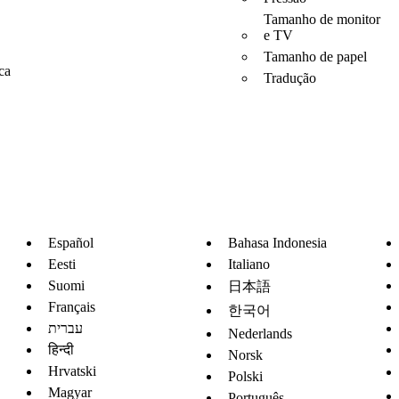
Tamanho de monitor
e TV
Tamanho de papel
ca
Tradução
Español
Bahasa Indonesia
Eesti
Italiano
Suomi
日本語
Français
한국어
עברית
Nederlands
हिन्दी
Norsk
Hrvatski
Polski
Magyar
Português