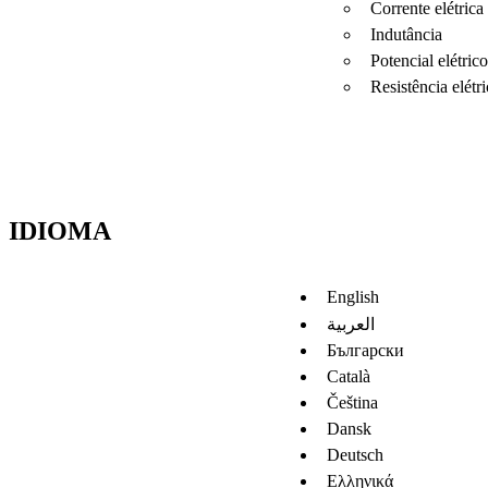
Corrente elétrica
Indutância
Potencial elétrico
Resistência elétri
IDIOMA
English
العربية
Български
Català
Čeština
Dansk
Deutsch
Ελληνικά