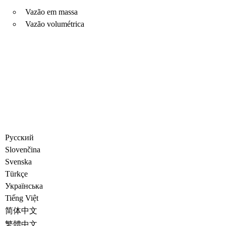
Vazão em massa
Vazão volumétrica
Русский
Slovenčina
Svenska
Türkçe
Украïнська
Tiếng Việt
简体中文
繁體中文