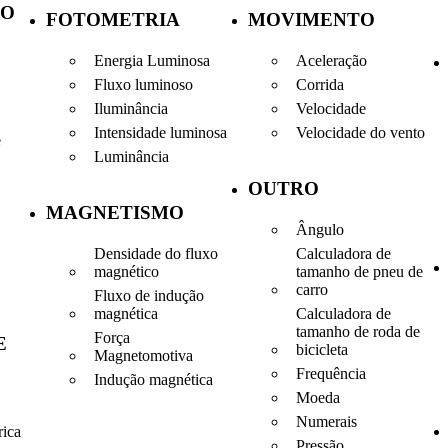
ÃO
FOTOMETRIA
MOVIMENTO
Energia Luminosa
Aceleração
Fluxo luminoso
Corrida
Iluminância
Velocidade
Intensidade luminosa
Velocidade do vento
e
Luminância
OUTRO
MAGNETISMO
Ângulo
Densidade do fluxo
Calculadora de
magnético
tamanho de pneu de
carro
Fluxo de indução
magnética
Calculadora de
tamanho de roda de
Força
E
bicicleta
Magnetomotiva
Frequência
Indução magnética
Moeda
Numerais
rica
Pressão