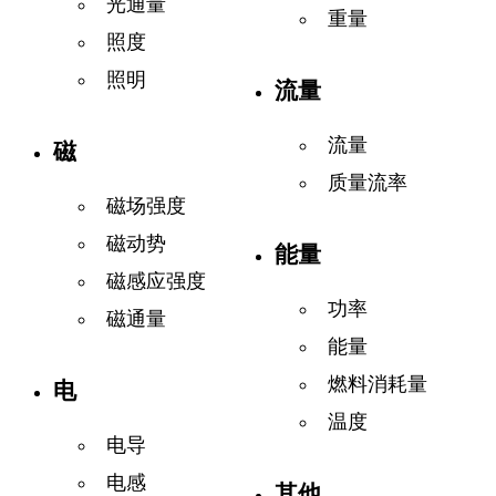
光通量
重量
照度
照明
流量
流量
磁
质量流率
磁场强度
磁动势
能量
磁感应强度
功率
磁通量
能量
燃料消耗量
电
温度
电导
电感
其他