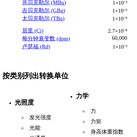
兆贝克勒尔 (MBq)
1×10⁻³
吉贝克勒尔 (GBq)
1×10⁻⁶
太贝克勒尔 (TBq)
1×10⁻⁹
居里 (Ci)
2.7×10⁻⁸
60,000
每分钟衰变数 (dpm)
卢瑟福 (Rd)
1×10⁻³
按类别列出转换单位
力学
光照度
力
发光强度
力矩
光能
身高体重指数