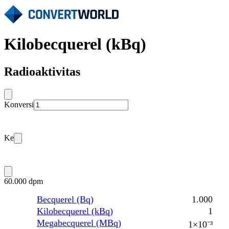
Kilobecquerel (kBq)
Radioaktivitas
Konversi
Ke
60.000 dpm
Becquerel (Bq)
1.000
Kilobecquerel (kBq)
1
Megabecquerel (MBq)
1×10⁻³