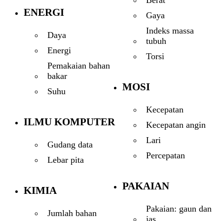
ENERGI
Gaya
Indeks massa
Daya
tubuh
Energi
Torsi
Pemakaian bahan
bakar
MOSI
Suhu
Kecepatan
ILMU KOMPUTER
Kecepatan angin
Lari
Gudang data
Percepatan
Lebar pita
PAKAIAN
KIMIA
Pakaian: gaun dan
Jumlah bahan
jas