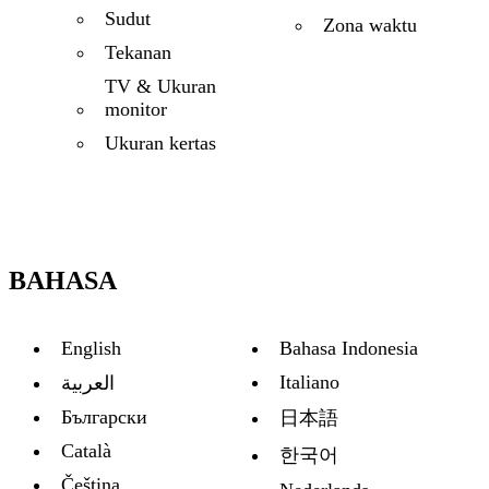
Sudut
Zona waktu
Tekanan
TV & Ukuran
monitor
Ukuran kertas
BAHASA
English
Bahasa Indonesia
Italiano
العربية
Български
日本語
Català
한국어
Čeština