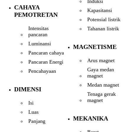
Induksi
CAHAYA
Kapasitansi
PEMOTRETAN
Potensial listrik
Intensitas
Tahanan listrik
pancaran
Luminansi
MAGNETISME
Pancaran cahaya
Arus magnet
Pancaran Energi
Gaya medan
Pencahayaan
magnet
Medan magnet
DIMENSI
Tenaga gerak
magnet
Isi
Luas
MEKANIKA
Panjang
Berat