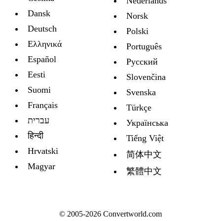
Nederlands
Dansk
Norsk
Deutsch
Polski
Ελληνικά
Português
Español
Русский
Eesti
Slovenčina
Suomi
Svenska
Français
Türkçe
עברית
Украïнська
हिन्दी
Tiếng Việt
Hrvatski
简体中文
Magyar
繁體中文
© 2005-2026 Convertworld.com