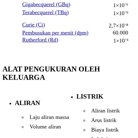
Gigabecquerel (GBq)
1×10⁻⁶
Terabecquerel (TBq)
1×10⁻⁹
Curie (Ci)
2,7×10⁻⁸
Pembusukan per menit (dpm)
60.000
Rutherford (Rd)
1×10⁻³
ALAT PENGUKURAN OLEH
KELUARGA
LISTRIK
ALIRAN
Aliran listrik
Laju aliran massa
Arus listrik
Volume aliran
Biaya listrik