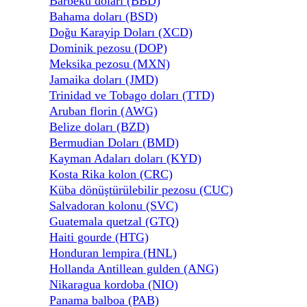
Barbekü doları (BBD)
Bahama doları (BSD)
Doğu Karayip Doları (XCD)
Dominik pezosu (DOP)
Meksika pezosu (MXN)
Jamaika doları (JMD)
Trinidad ve Tobago doları (TTD)
Aruban florin (AWG)
Belize doları (BZD)
Bermudian Doları (BMD)
Kayman Adaları doları (KYD)
Kosta Rika kolon (CRC)
Küba dönüştürülebilir pezosu (CUC)
Salvadoran kolonu (SVC)
Guatemala quetzal (GTQ)
Haiti gourde (HTG)
Honduran lempira (HNL)
Hollanda Antillean gulden (ANG)
Nikaragua kordoba (NIO)
Panama balboa (PAB)