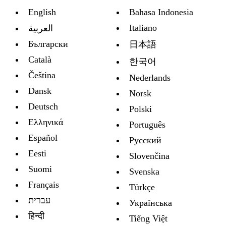
English
Bahasa Indonesia
Italiano
العربية
Български
日本語
Català
한국어
Čeština
Nederlands
Dansk
Norsk
Deutsch
Polski
Ελληνικά
Português
Español
Русский
Eesti
Slovenčina
Suomi
Svenska
Français
Türkçe
עברית
Украïнська
हिन्दी
Tiếng Việt