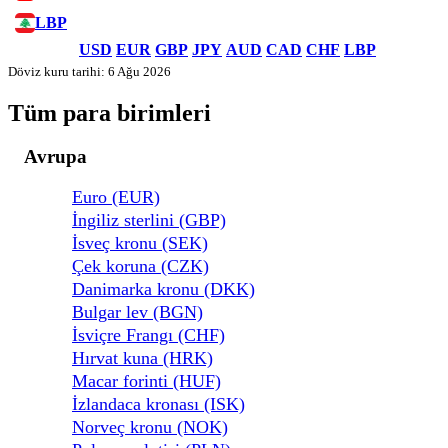
LBP
USD
EUR
GBP
JPY
AUD
CAD
CHF
LBP
Döviz kuru tarihi: 6 Ağu 2026
Tüm para birimleri
Avrupa
Euro (EUR)
İngiliz sterlini (GBP)
İsveç kronu (SEK)
Çek koruna (CZK)
Danimarka kronu (DKK)
Bulgar lev (BGN)
İsviçre Frangı (CHF)
Hırvat kuna (HRK)
Macar forinti (HUF)
İzlandaca kronası (ISK)
Norveç kronu (NOK)