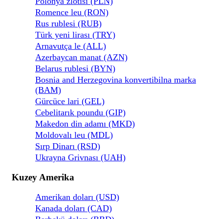
Polonya zlotisi (PLN)
Romence leu (RON)
Rus rublesi (RUB)
Türk yeni lirası (TRY)
Arnavutça le (ALL)
Azerbaycan manat (AZN)
Belarus rublesi (BYN)
Bosnia and Herzegovina konvertibilna marka
(BAM)
Gürcüce lari (GEL)
Cebelitarık poundu (GIP)
Makedon din adamı (MKD)
Moldovalı leu (MDL)
Sırp Dinarı (RSD)
Ukrayna Grivnası (UAH)
Kuzey Amerika
Amerikan doları (USD)
Kanada doları (CAD)