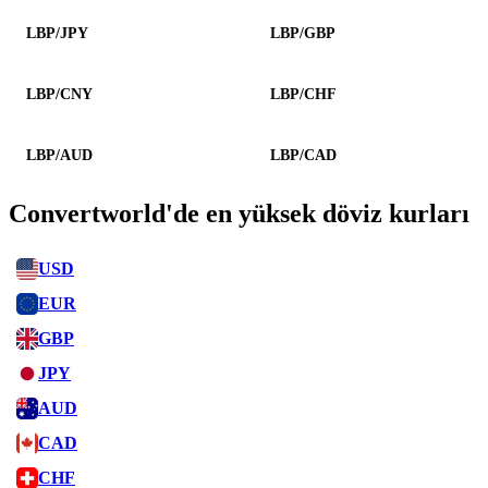
LBP/JPY
LBP/GBP
LBP/CNY
LBP/CHF
LBP/AUD
LBP/CAD
Convertworld'de en yüksek döviz kurları
USD
EUR
GBP
JPY
AUD
CAD
CHF