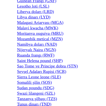
Guinean Frangı (GNF)
Lesotho loti (LSL)
Liberya doları (LRD)
Libya dinarı (LYD)
Malagasi Ariaryası (MGA)
Malavi kwacha (MWK)
Moritanya ouguiya (MRU)
Mozambik metical (MZN)
Namibya doları (NAD)
Nijeryalı Naira (NGN)
Ruanda frangı (RWF)
Saint Helena pound (SHP)
Sao Tome ve Principe dobra (STN)
Seyşel Adaları Rupisi (SCR)
Sierra Leone leone (SLE)
Somalili şilin (SOS)
Sudan poundu (SDG)
Swazi lilangeni (SZL)
Tanzanya şilbaşı (TZS)
Tunus dinarı (TND)