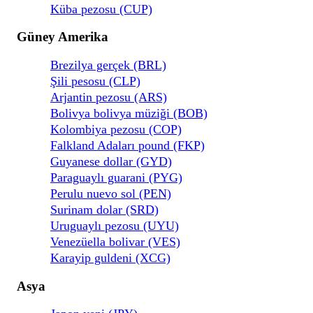
Küba pezosu (CUP)
Güney Amerika
Brezilya gerçek (BRL)
Şili pesosu (CLP)
Arjantin pezosu (ARS)
Bolivya bolivya müziği (BOB)
Kolombiya pezosu (COP)
Falkland Adaları pound (FKP)
Guyanese dollar (GYD)
Paraguaylı guarani (PYG)
Perulu nuevo sol (PEN)
Surinam dolar (SRD)
Uruguaylı pezosu (UYU)
Venezüella bolivar (VES)
Karayip guldeni (XCG)
Asya