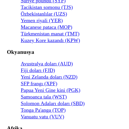
Suriye poundu (SYP)
Tacikistan somonu (TJS)
Özbekistanlılar (UZS)
Yemen riyali (YER)
Macanese pataca (MOP)
Türkmenistan manat (TMT)
Kuzey Kore kazandı (KPW)
Okyanusya
Avustralya doları (AUD)
Fiji doları (FJD)
Yeni Zelanda doları (NZD)
SFP frangı (XPF)
Papua Yeni Gine kini (PGK)
Samoanca tala (WST)
Solomon Adaları doları (SBD)
Tonga Pa'anga (TOP)
Vanuatu vatu (VUV)
Afrika