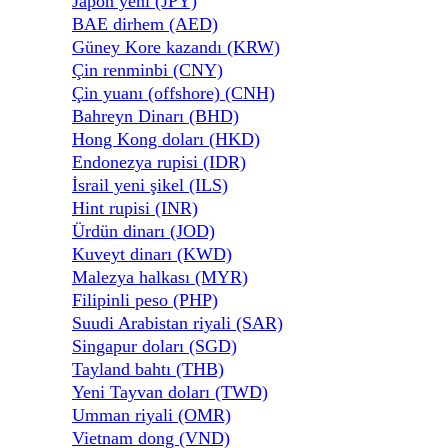
Japon yeni (JPY)
BAE dirhem (AED)
Güney Kore kazandı (KRW)
Çin renminbi (CNY)
Çin yuanı (offshore) (CNH)
Bahreyn Dinarı (BHD)
Hong Kong doları (HKD)
Endonezya rupisi (IDR)
İsrail yeni şikel (ILS)
Hint rupisi (INR)
Ürdün dinarı (JOD)
Kuveyt dinarı (KWD)
Malezya halkası (MYR)
Filipinli peso (PHP)
Suudi Arabistan riyali (SAR)
Singapur doları (SGD)
Tayland bahtı (THB)
Yeni Tayvan doları (TWD)
Umman riyali (OMR)
Vietnam dong (VND)