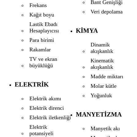
Bant Genişliği
Frekans
Veri depolama
Kağıt boyu
Lastik Ebadı
KIMYA
Hesaplayıcısı
Para birimi
Dinamik
Rakamlar
akışkanlık
TV ve ekran
Kinematik
büyüklüğü
akışkanlık
Madde miktarı
ELEKTRIK
Molar kütle
Yoğunluk
Elektrik akımı
Elektrik direnci
MANYETIZMA
Elektrik iletkenliği
Elektrik
Manyetik akı
potansiyeli