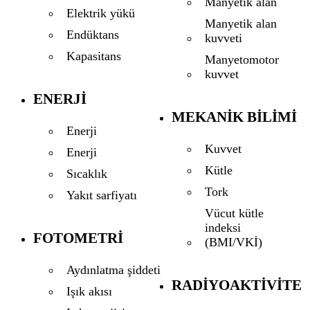
Manyetik alan
Elektrik yükü
Manyetik alan
Endüktans
kuvveti
Kapasitans
Manyetomotor
kuvvet
ENERJI
MEKANIK BILIMI
Enerji
Kuvvet
Enerji
Kütle
Sıcaklık
Tork
Yakıt sarfiyatı
Vücut kütle
indeksi
FOTOMETRI
(BMI/VKİ)
Aydınlatma şiddeti
RADIYOAKTIVITE
Işık akısı