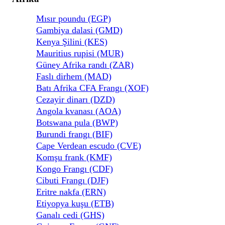
Mısır poundu (EGP)
Gambiya dalasi (GMD)
Kenya Şilini (KES)
Mauritius rupisi (MUR)
Güney Afrika randı (ZAR)
Faslı dirhem (MAD)
Batı Afrika CFA Frangı (XOF)
Cezayir dinarı (DZD)
Angola kvanası (AOA)
Botswana pula (BWP)
Burundi frangı (BIF)
Cape Verdean escudo (CVE)
Komşu frank (KMF)
Kongo Frangı (CDF)
Cibuti Frangı (DJF)
Eritre nakfa (ERN)
Etiyopya kuşu (ETB)
Ganalı cedi (GHS)