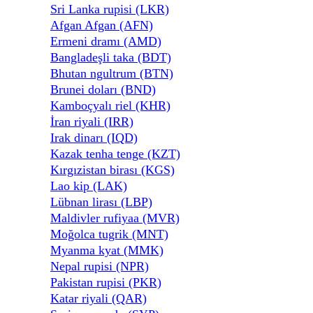
Sri Lanka rupisi (LKR)
Afgan Afgan (AFN)
Ermeni dramı (AMD)
Bangladeşli taka (BDT)
Bhutan ngultrum (BTN)
Brunei doları (BND)
Kamboçyalı riel (KHR)
İran riyali (IRR)
Irak dinarı (IQD)
Kazak tenha tenge (KZT)
Kırgızistan birası (KGS)
Lao kip (LAK)
Lübnan lirası (LBP)
Maldivler rufiyaa (MVR)
Moğolca tugrik (MNT)
Myanma kyat (MMK)
Nepal rupisi (NPR)
Pakistan rupisi (PKR)
Katar riyali (QAR)