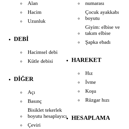
numarası
Alan
Çocuk ayakkabı
Hacim
boyutu
Uzunluk
Giyim: elbise ve
takım elbise
DEBI
Şapka ebadı
Hacimsel debi
HAREKET
Kütle debisi
Hız
DIĞER
İvme
Koşu
Açı
Rüzgar hızı
Basınç
Bisiklet tekerlek
boyutu hesaplayıcı
HESAPLAMA
Çeviri