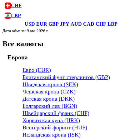
CHF
LBP
USD
EUR
GBP
JPY
AUD
CAD
CHF
LBP
Дата обмена: 9 авг. 2026 г.
Все валюты
Европа
Евро (EUR)
Британский фунт стерлингов (GBP)
Шведская крона (SEK)
Чешская крона (CZK)
Датская крона (DKK)
Болгарский лев (BGN)
Швейцарский франк (CHF)
Хорватская куна (HRK)
Венгерский форинт (HUF)
Исландская крона (ISK)