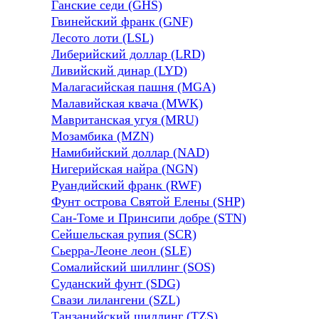
Ганские седи (GHS)
Гвинейский франк (GNF)
Лесото лоти (LSL)
Либерийский доллар (LRD)
Ливийский динар (LYD)
Малагасийская пашня (MGA)
Малавийская квача (MWK)
Мавританская угуя (MRU)
Мозамбика (MZN)
Намибийский доллар (NAD)
Нигерийская найра (NGN)
Руандийский франк (RWF)
Фунт острова Святой Елены (SHP)
Сан-Томе и Принсипи добре (STN)
Сейшельская рупия (SCR)
Сьерра-Леоне леон (SLE)
Сомалийский шиллинг (SOS)
Суданский фунт (SDG)
Свази лилангени (SZL)
Танзанийский шиллинг (TZS)