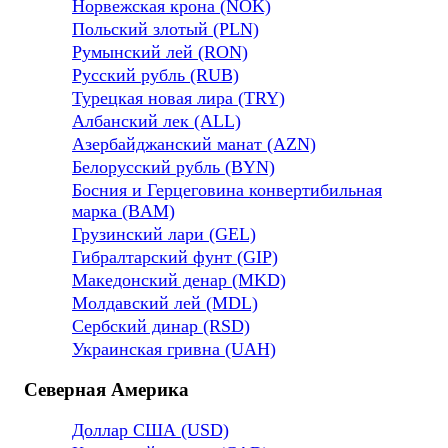
Норвежская крона (NOK)
Польский злотый (PLN)
Румынский лей (RON)
Русский рубль (RUB)
Турецкая новая лира (TRY)
Албанский лек (ALL)
Азербайджанский манат (AZN)
Белорусский рубль (BYN)
Босния и Герцеговина конвертибильная
марка (BAM)
Грузинский лари (GEL)
Гибралтарский фунт (GIP)
Македонский денар (MKD)
Молдавский лей (MDL)
Сербский динар (RSD)
Украинская гривна (UAH)
Северная Америка
Доллар США (USD)