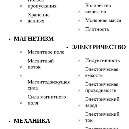
Количество
пропускания
вещества
Хранение
Молярная масса
данных
Плотность
МАГНЕТИЗМ
ЭЛЕКТРИЧЕСТВО
Магнитное поле
Индуктивность
Магнитный
поток
Электрическая
ёмкость
Магнитодвижущая
Электрическая
сила
проводимость
Сила магнитного
Электрический
поля
заряд
Электрический
МЕХАНИКА
ток