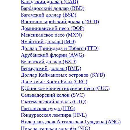
Канадский доллар (CAD)
Барбадосский доллар (BBD)
Багамский доллар (BSD)
Восточнокарибский доллар (XCD)
Доминиканский песо (DOP)
Мексиканское песо (MXN)
Ямайский доллар (JMD)
Доллар Тринидада и Тобаго (TTD)
Арубанский флорин (AWG)
Белизский доллар (BZD)
Бермудский доллар (BMD)
Доллар Каймановых островов (KYD)
Двоеточие Коста-Рики (CRC)
Кубинское конвертируемое песо (CUC)
Сальвадорский колон (SVC)
Гватемальский кецаль (GTQ)
Гаитянская гурда (HTG)
Гондурасская лемпира (HNL)
Нидерландская Антильская Гульдена (ANG)
Никарагуанская кордоба (NIO)