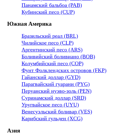
Панамский бальбоа (PAB)
Кубинский песо (CUP)
Южная Америка
Бразильский реал (BRL)
Чилийское песо (CLP)
Аргентинский песо (ARS)
Боливийский боливиано (BOB)
Колумбийский песо (COP)
Фунт Фолклендских островов (FKP)
Гайанский доллар (GYD)
Парагвайский гуарани (PYG)
Перуанский нуэво-золь (PEN)
Суринамский доллар (SRD)
Уругвайское песо (UYU)
Венесуэльский боливар (VES)
Карибский гульден (XCG)
Азия