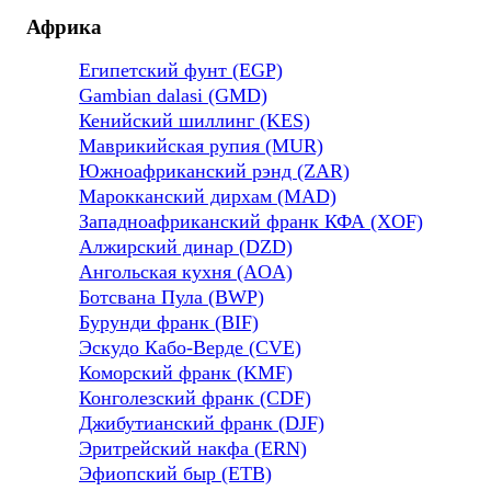
Африка
Египетский фунт (EGP)
Gambian dalasi (GMD)
Кенийский шиллинг (KES)
Маврикийская рупия (MUR)
Южноафриканский рэнд (ZAR)
Марокканский дирхам (MAD)
Западноафриканский франк КФА (XOF)
Алжирский динар (DZD)
Ангольская кухня (AOA)
Ботсвана Пула (BWP)
Бурунди франк (BIF)
Эскудо Кабо-Верде (CVE)
Коморский франк (KMF)
Конголезский франк (CDF)
Джибутианский франк (DJF)
Эритрейский накфа (ERN)
Эфиопский быр (ETB)