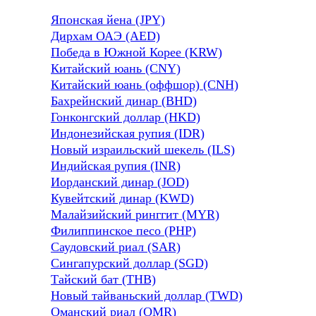
Японская йена (JPY)
Дирхам ОАЭ (AED)
Победа в Южной Корее (KRW)
Китайский юань (CNY)
Китайский юань (оффшор) (CNH)
Бахрейнский динар (BHD)
Гонконгский доллар (HKD)
Индонезийская рупия (IDR)
Новый израильский шекель (ILS)
Индийская рупия (INR)
Иорданский динар (JOD)
Кувейтский динар (KWD)
Малайзийский ринггит (MYR)
Филиппинское песо (PHP)
Саудовский риал (SAR)
Сингапурский доллар (SGD)
Тайский бат (THB)
Новый тайваньский доллар (TWD)
Оманский риал (OMR)