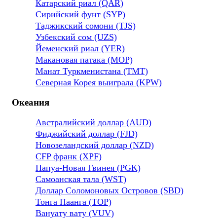
Катарский риал (QAR)
Сирийский фунт (SYP)
Таджикский сомони (TJS)
Узбекский сом (UZS)
Йеменский риал (YER)
Макановая патака (MOP)
Манат Туркменистана (TMT)
Северная Корея выиграла (KPW)
Океания
Австралийский доллар (AUD)
Фиджийский доллар (FJD)
Новозеландский доллар (NZD)
CFP франк (XPF)
Папуа-Новая Гвинея (PGK)
Самоанская тала (WST)
Доллар Соломоновых Островов (SBD)
Тонга Паанга (TOP)
Вануату вату (VUV)