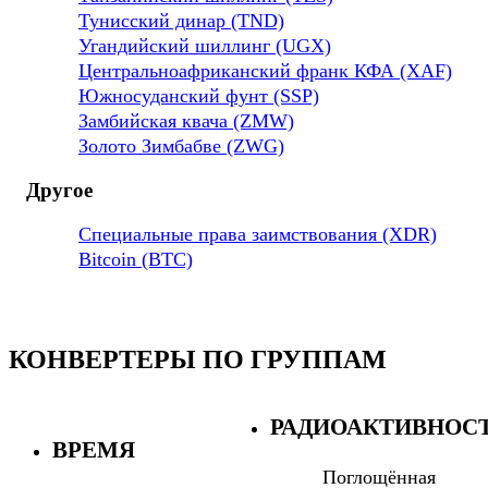
Тунисский динар (TND)
Угандийский шиллинг (UGX)
Центральноафриканский франк КФА (XAF)
Южносуданский фунт (SSP)
Замбийская квача (ZMW)
Золото Зимбабве (ZWG)
Другое
Специальные права заимствования (XDR)
Bitcoin (BTC)
КОНВЕРТЕРЫ ПО ГРУППАМ
РАДИОАКТИВНОС
ВРЕМЯ
Поглощённая