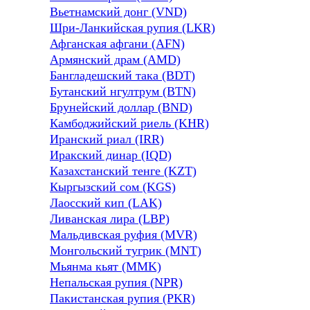
Вьетнамский донг (VND)
Шри-Ланкийская рупия (LKR)
Афганская афгани (AFN)
Армянский драм (AMD)
Бангладешский така (BDT)
Бутанский нгултрум (BTN)
Брунейский доллар (BND)
Камбоджийский риель (KHR)
Иранский риал (IRR)
Иракский динар (IQD)
Казахстанский тенге (KZT)
Кыргызский сом (KGS)
Лаосский кип (LAK)
Ливанская лира (LBP)
Мальдивская руфия (MVR)
Монгольский тугрик (MNT)
Мьянма кьят (MMK)
Непальская рупия (NPR)
Пакистанская рупия (PKR)