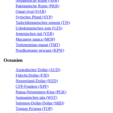
Nepalesische Rupie (NPR)
Pakistanische Rupie (PKR)
Qatari riyal (QAR)
Syrisches Pfund (SYP)
Tadschikistanischen somoni (TJS)
Usbekistanischen som (UZS)
Jemenischen rial (YER)
Macanese pataca (MOP)
Turkmenistan manat (TMT)
Nordkoreaner gewann (KPW)
Oceanien
Australischer Dollar (AUD)
Fidschi-Dollar (FJD)
Neuseeland-Dollar (NZD)
CFP-Franken (XPF)
Papua-Neuguineer-Kina (PGK)
Samoanischen tala (WST)
Salomon-Dollar-Dollar (SBD)
Tongan Pa'anga (TOP)