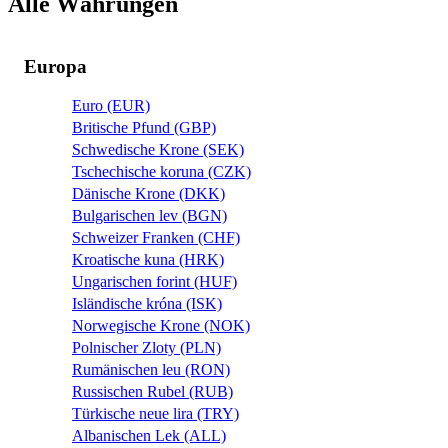
Alle Währungen
Europa
Euro (EUR)
Britische Pfund (GBP)
Schwedische Krone (SEK)
Tschechische koruna (CZK)
Dänische Krone (DKK)
Bulgarischen lev (BGN)
Schweizer Franken (CHF)
Kroatische kuna (HRK)
Ungarischen forint (HUF)
Isländische króna (ISK)
Norwegische Krone (NOK)
Polnischer Zloty (PLN)
Rumänischen leu (RON)
Russischen Rubel (RUB)
Türkische neue lira (TRY)
Albanischen Lek (ALL)