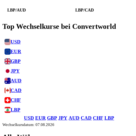
LBP/AUD
LBP/CAD
Top Wechselkurse bei Convertworld
USD
EUR
GBP
JPY
AUD
CAD
CHF
LBP
USD
EUR
GBP
JPY
AUD
CAD
CHF
LBP
Wechselkursdatum: 07.08.2026