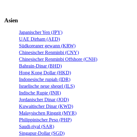
Asien
Japanischer Yen (JPY)
UAE Dirham (AED)
Südkoreaner gewann (KRW)
Chinesischer Renminbi (CNY)
Chinesischer Renminbi Offshore (CNH)
Bahrain-Dinar (BHD)
Hong Kong Dollar (HKD)
Indonesische rupiah (IDR)
Israelische neue sheqel (ILS)
Indische Rupie (INR)
Jordanischer Dinar (JOD)
Kuwaitischer Dinar (KWD)
Malaysischen Ringgit (MYR)
Philippinischer Peso (PHP)
Saudi-riyal (SAR)
Singapur-Dollar (SGD)