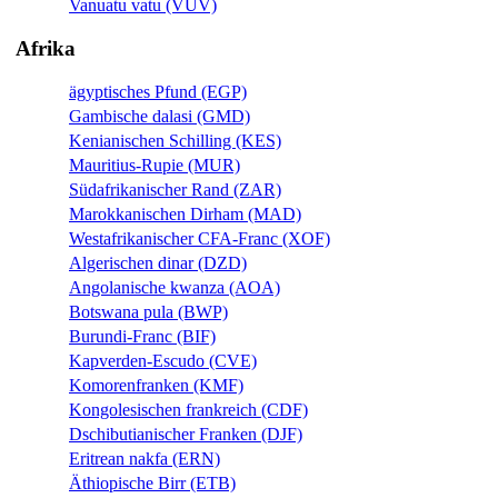
Vanuatu vatu (VUV)
Afrika
ägyptisches Pfund (EGP)
Gambische dalasi (GMD)
Kenianischen Schilling (KES)
Mauritius-Rupie (MUR)
Südafrikanischer Rand (ZAR)
Marokkanischen Dirham (MAD)
Westafrikanischer CFA-Franc (XOF)
Algerischen dinar (DZD)
Angolanische kwanza (AOA)
Botswana pula (BWP)
Burundi-Franc (BIF)
Kapverden-Escudo (CVE)
Komorenfranken (KMF)
Kongolesischen frankreich (CDF)
Dschibutianischer Franken (DJF)
Eritrean nakfa (ERN)
Äthiopische Birr (ETB)