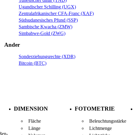
Tunesischer dinar (TND)
Ugandischer Schilling (UGX)
Zentralafrikanischer CFA-Franc (XAF)
Südsudanesisches Pfund (SSP)
Sambische Kwacha (ZMW)
Simbabwe-Gold (ZWG)
Ander
Sonderziehungsrechte (XDR)
Bitcoin (BTC)
DIMENSION
FOTOMETRIE
Fläche
Beleuchtungsstärke
Länge
Lichtmenge
ßen-