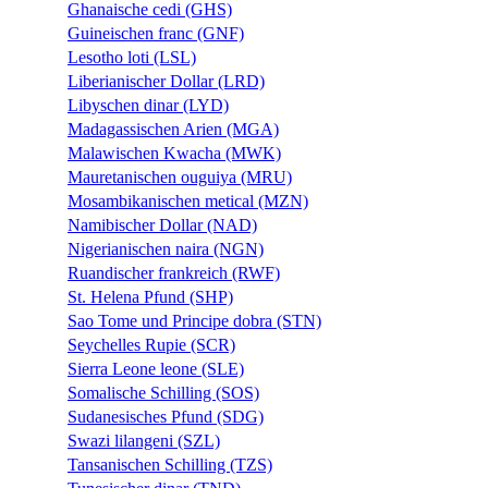
Ghanaische cedi (GHS)
Guineischen franc (GNF)
Lesotho loti (LSL)
Liberianischer Dollar (LRD)
Libyschen dinar (LYD)
Madagassischen Arien (MGA)
Malawischen Kwacha (MWK)
Mauretanischen ouguiya (MRU)
Mosambikanischen metical (MZN)
Namibischer Dollar (NAD)
Nigerianischen naira (NGN)
Ruandischer frankreich (RWF)
St. Helena Pfund (SHP)
Sao Tome und Principe dobra (STN)
Seychelles Rupie (SCR)
Sierra Leone leone (SLE)
Somalische Schilling (SOS)
Sudanesisches Pfund (SDG)
Swazi lilangeni (SZL)
Tansanischen Schilling (TZS)