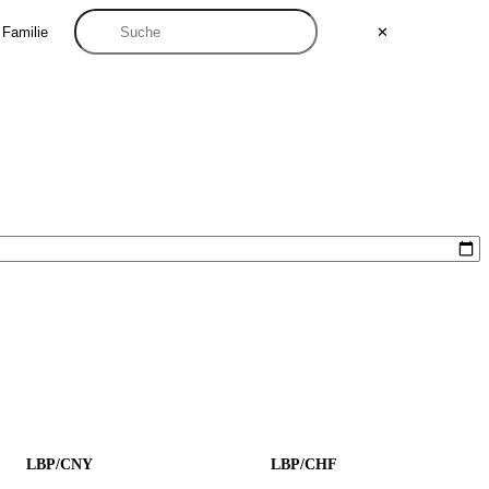
 Familie
✕
LBP/CNY
LBP/CHF