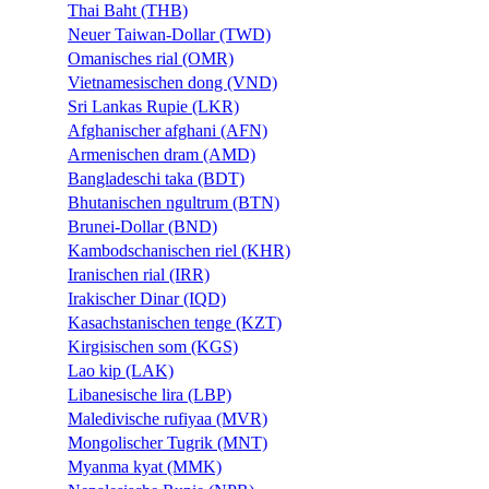
Thai Baht (THB)
Neuer Taiwan-Dollar (TWD)
Omanisches rial (OMR)
Vietnamesischen dong (VND)
Sri Lankas Rupie (LKR)
Afghanischer afghani (AFN)
Armenischen dram (AMD)
Bangladeschi taka (BDT)
Bhutanischen ngultrum (BTN)
Brunei-Dollar (BND)
Kambodschanischen riel (KHR)
Iranischen rial (IRR)
Irakischer Dinar (IQD)
Kasachstanischen tenge (KZT)
Kirgisischen som (KGS)
Lao kip (LAK)
Libanesische lira (LBP)
Maledivische rufiyaa (MVR)
Mongolischer Tugrik (MNT)
Myanma kyat (MMK)