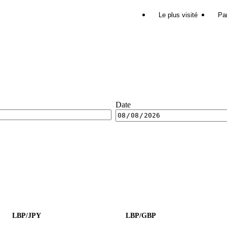
Le plus visité
Par
Date
LBP/JPY
LBP/GBP