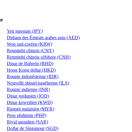
ie
Yen japonais (JPY)
Dirham des Émirats arabes unis (AED)
Won sud-coréen (KRW)
Renminbi chinois (CNY)
Renminbi chinois offshore (CNH)
Dinar de Bahreïn (BHD)
Hong Kong dollar (HKD)
Roupie indonésienne (IDR)
Nouvelle sheqel israélienne (ILS)
Roupie indienne (INR)
Dinar jordanien (JOD)
Dinar koweïtien (KWD)
Ringgit malaisien (MYR)
Peso philippin (PHP)
Riyal saoudien (SAR)
Dollar de Singapour (SGD)