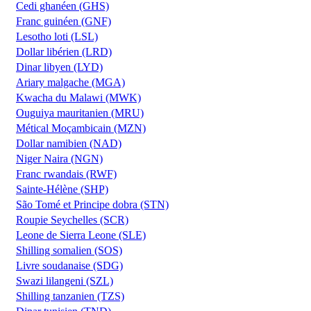
Cedi ghanéen (GHS)
Franc guinéen (GNF)
Lesotho loti (LSL)
Dollar libérien (LRD)
Dinar libyen (LYD)
Ariary malgache (MGA)
Kwacha du Malawi (MWK)
Ouguiya mauritanien (MRU)
Métical Moçambicain (MZN)
Dollar namibien (NAD)
Niger Naira (NGN)
Franc rwandais (RWF)
Sainte-Hélène (SHP)
São Tomé et Principe dobra (STN)
Roupie Seychelles (SCR)
Leone de Sierra Leone (SLE)
Shilling somalien (SOS)
Livre soudanaise (SDG)
Swazi lilangeni (SZL)
Shilling tanzanien (TZS)