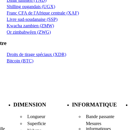
Dinar tunisien (TND)
Shilling ougandais (UGX)
Franc CFA de l'Afrique centrale (XAF)
Livre sud-soudanaise (SSP)
Kwacha zambien (ZMW)
Or zimbabwéen (ZWG)
tre
Droits de tirage spéciaux (XDR)
Bitcoin (BTC)
DIMENSION
INFORMATIQUE
Longueur
Bande passante
Superficie
Mesures
informatiques
lle