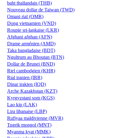
baht thaïlandais (THB)
Nouveau dollar de Taiwan (TWD)
Omani rial (OMR)
Dong vietnamien (VND)
Roupie sri-lankaise (LKR)
Afghani afghan (AFN)
Drame arménien (AMD)
Taka bangladaise (BDT)
Ngultrum au Bhoutan (BTN)
Dollar de Brunei (BND)
Riel cambodgien (KHR)
Rial iranien (IRR)
Dinar irakien (IQD)
Arche Kazakhstan (KZT)
Kyrgyzstani som (KGS)
Lao kip (LAK)
Lira libanaise (LBP)
Rufiyaa maldivienne (MVR)
Tugrik mongol (MNT)
Myanma kyat (MMK)