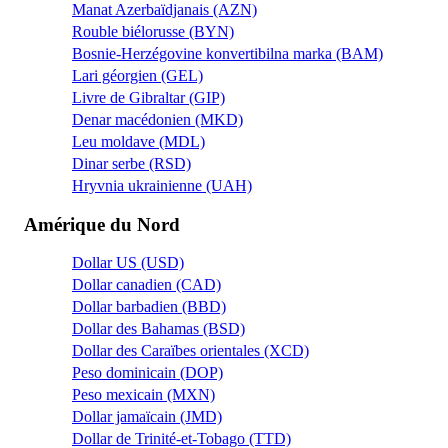
Manat Azerbaïdjanais (AZN)
Rouble biélorusse (BYN)
Bosnie-Herzégovine konvertibilna marka (BAM)
Lari géorgien (GEL)
Livre de Gibraltar (GIP)
Denar macédonien (MKD)
Leu moldave (MDL)
Dinar serbe (RSD)
Hryvnia ukrainienne (UAH)
Amérique du Nord
Dollar US (USD)
Dollar canadien (CAD)
Dollar barbadien (BBD)
Dollar des Bahamas (BSD)
Dollar des Caraïbes orientales (XCD)
Peso dominicain (DOP)
Peso mexicain (MXN)
Dollar jamaïcain (JMD)
Dollar de Trinité-et-Tobago (TTD)