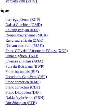
Vanuatu vatu (VUV)
rique
livre égyptienne (EGP)
Dalasi Gambien (GMD)
Shilling kenyan (KES)
Roupie mauricienne (MUR)
Rand sud-africain (ZAR)
Dirham marocain (MAD)
Franc CFA de l'Afrique de l'Ouest (XOF)
Dinar algérien (DZD)
Kwanza angolais (AOA)
Pula du Botswana (BWP)
Franc burundais (BIF)
Escudo du Cap-Vert (CVE)
Franc comorien (KMF)
Franc congolais (CDF)
Franc Djiboutien (DJF)
Nakfa érythréenne (ERN)
Birr éthiopien (ETB)