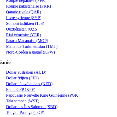
Roupie népalaise (NPR)
Roupie pakistanaise (PKR)
Qatarie riyale (QAR)
Livre syrienne (SYP)
Somoni tadjikien (TJS)
Ouzbékistan (UZS)
Rial yéménite (YER)
Pataca Macanaise (MOP)
Manat de Turkménistan (TMT)
Nord-Coréen a gagné (KPW)
éanie
Dollar australien (AUD)
Dollar fidjien (FJD)
Dollar néo-zélandais (NZD)
Franc CFP (XPF)
Papouasie Nouvelle Kine Guinéenne (PGK)
Tala samoan (WST)
Dollar des Îles Salomon (SBD)
Tongan Pa'anga (TOP)