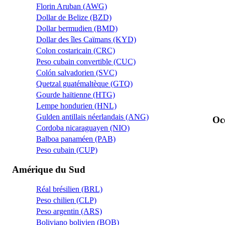
Florin Aruban (AWG)
Dollar de Belize (BZD)
Dollar bermudien (BMD)
Dollar des îles Caïmans (KYD)
Colon costaricain (CRC)
Peso cubain convertible (CUC)
Colón salvadorien (SVC)
Quetzal guatémaltèque (GTQ)
Gourde haïtienne (HTG)
Lempe hondurien (HNL)
Gulden antillais néerlandais (ANG)
Oc
Cordoba nicaraguayen (NIO)
Balboa panaméen (PAB)
Peso cubain (CUP)
Amérique du Sud
Réal brésilien (BRL)
Peso chilien (CLP)
Peso argentin (ARS)
Boliviano bolivien (BOB)