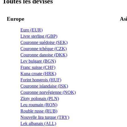
Toutes les devises
Europe
As
Euro (EUR)
Livre sterling (GBP)
Couronne suédoise (SEK)
Couronne tchèque (CZK)
Couronne danoise (DKK)
Lev bulgare (BGN)
Franc suisse (CHF)
Kuna croate (HRK)
Forint hongrois (HUF)
Couronne islandaise (ISK)
Couronne norvégienne (NOK)
Zloty polonais (PLN)
Leu roumain (RON)
Rouble russe (RUB)
Nouvelle lira turque (TRY)
Lek albanais (ALL)