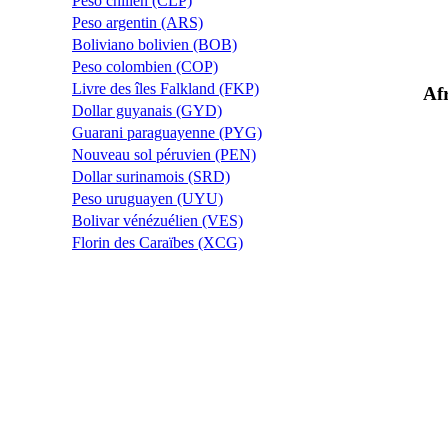
Peso chilien (CLP)
Peso argentin (ARS)
Boliviano bolivien (BOB)
Peso colombien (COP)
Livre des îles Falkland (FKP)
Af
Dollar guyanais (GYD)
Guarani paraguayenne (PYG)
Nouveau sol péruvien (PEN)
Dollar surinamois (SRD)
Peso uruguayen (UYU)
Bolivar vénézuélien (VES)
Florin des Caraïbes (XCG)