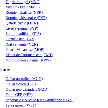
Tugrik mongol (MNT)
Myanma kyat (MMK)
Roupie népalaise (NPR)
Roupie pakistanaise (PKR)
Qatarie riyale (QAR)
Livre syrienne (SYP)
Somoni tadjikien (TJS)
Ouzbékistan (UZS)
Rial yéménite (YER)
Pataca Macanaise (MOP)
Manat de Turkménistan (TMT)
Nord-Coréen a gagné (KPW)
éanie
Dollar australien (AUD)
Dollar fidjien (FJD)
Dollar néo-zélandais (NZD)
Franc CFP (XPF)
Papouasie Nouvelle Kine Guinéenne (PGK)
Tala samoan (WST)