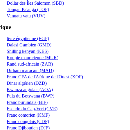
Dollar des Îles Salomon (SBD)
Tongan Pa'anga (TOP)
Vanuatu vatu (VUV)
rique
livre égyptienne (EGP)
Dalasi Gambien (GMD)
Shilling kenyan (KES)
Roupie mauricienne (MUR)
Rand sud-africain (ZAR)
Dirham marocain (MAD)
Franc CFA de l'Afrique de l'Ouest (XOF)
Dinar algérien (DZD)
Kwanza angolais (AOA)
Pula du Botswana (BWP)
Franc burundais (BIF)
Escudo du Cap-Vert (CVE)
Franc comorien (KMF)
Franc congolais (CDF)
Franc Djiboutien (DJF)