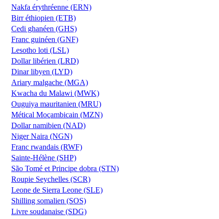
Nakfa érythréenne (ERN)
Birr éthiopien (ETB)
Cedi ghanéen (GHS)
Franc guinéen (GNF)
Lesotho loti (LSL)
Dollar libérien (LRD)
Dinar libyen (LYD)
Ariary malgache (MGA)
Kwacha du Malawi (MWK)
Ouguiya mauritanien (MRU)
Métical Moçambicain (MZN)
Dollar namibien (NAD)
Niger Naira (NGN)
Franc rwandais (RWF)
Sainte-Hélène (SHP)
São Tomé et Principe dobra (STN)
Roupie Seychelles (SCR)
Leone de Sierra Leone (SLE)
Shilling somalien (SOS)
Livre soudanaise (SDG)