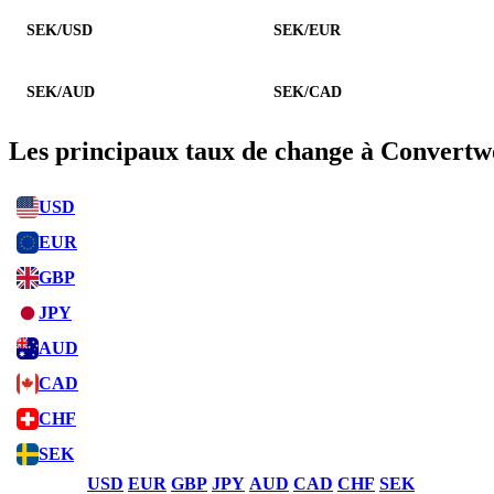
SEK/USD
SEK/EUR
SEK/AUD
SEK/CAD
Les principaux taux de change à Convertw
USD
EUR
GBP
JPY
AUD
CAD
CHF
SEK
USD
EUR
GBP
JPY
AUD
CAD
CHF
SEK