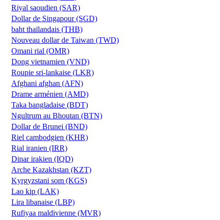
Riyal saoudien (SAR)
Dollar de Singapour (SGD)
baht thaïlandais (THB)
Nouveau dollar de Taiwan (TWD)
Omani rial (OMR)
Dong vietnamien (VND)
Roupie sri-lankaise (LKR)
Afghani afghan (AFN)
Drame arménien (AMD)
Taka bangladaise (BDT)
Ngultrum au Bhoutan (BTN)
Dollar de Brunei (BND)
Riel cambodgien (KHR)
Rial iranien (IRR)
Dinar irakien (IQD)
Arche Kazakhstan (KZT)
Kyrgyzstani som (KGS)
Lao kip (LAK)
Lira libanaise (LBP)
Rufiyaa maldivienne (MVR)