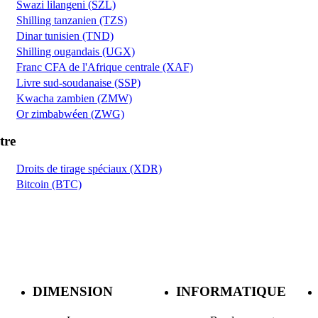
Swazi lilangeni (SZL)
Shilling tanzanien (TZS)
Dinar tunisien (TND)
Shilling ougandais (UGX)
Franc CFA de l'Afrique centrale (XAF)
Livre sud-soudanaise (SSP)
Kwacha zambien (ZMW)
Or zimbabwéen (ZWG)
tre
Droits de tirage spéciaux (XDR)
Bitcoin (BTC)
DIMENSION
INFORMATIQUE