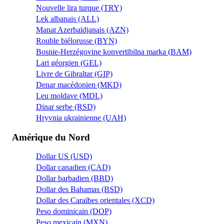
Nouvelle lira turque (TRY)
Lek albanais (ALL)
Manat Azerbaïdjanais (AZN)
Rouble biélorusse (BYN)
Bosnie-Herzégovine konvertibilna marka (BAM)
Lari géorgien (GEL)
Livre de Gibraltar (GIP)
Denar macédonien (MKD)
Leu moldave (MDL)
Dinar serbe (RSD)
Hryvnia ukrainienne (UAH)
Amérique du Nord
Dollar US (USD)
Dollar canadien (CAD)
Dollar barbadien (BBD)
Dollar des Bahamas (BSD)
Dollar des Caraïbes orientales (XCD)
Peso dominicain (DOP)
Peso mexicain (MXN)