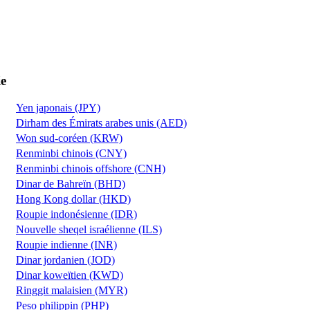
ie
Yen japonais (JPY)
Dirham des Émirats arabes unis (AED)
Won sud-coréen (KRW)
Renminbi chinois (CNY)
Renminbi chinois offshore (CNH)
Dinar de Bahreïn (BHD)
Hong Kong dollar (HKD)
Roupie indonésienne (IDR)
Nouvelle sheqel israélienne (ILS)
Roupie indienne (INR)
Dinar jordanien (JOD)
Dinar koweïtien (KWD)
Ringgit malaisien (MYR)
Peso philippin (PHP)