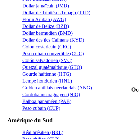
Dollar jamaïcain (JMD)
Dollar de Trinité-et-Tobago (TTD)
Florin Aruban (AWG)
Dollar de Belize (BZD)
Dollar bermudien (BMD)
Dollar des îles Caïmans (KYD)
Colon costaricain (CRC)
Peso cubain convertible (CUC)
Colón salvadorien (SVC)
Quetzal guatémaltèque (GTQ)
Gourde haïtienne (HTG)
Lempe hondurien (HNL)
Gulden antillais néerlandais (ANG)
Oc
Cordoba nicaraguayen (NIO)
Balboa panaméen (PAB)
Peso cubain (CUP)
Amérique du Sud
Réal brésilien (BRL)