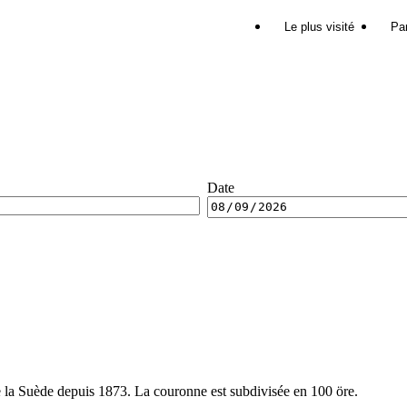
Le plus visité
Par
Date
e la Suède depuis 1873. La couronne est subdivisée en 100 öre.