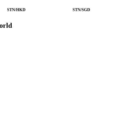
STN/HKD
STN/SGD
orld