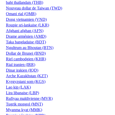
baht thaïlandais (THB)
Nouveau dollar de Taiwan (TWD)
Omani rial (OMR)
Dong vietnamien (VND)
Roupie sri-lankaise (LKR)
Afghani afghan (AFN)
Drame arménien (AMD)
Taka bangladaise (BDT)
Ngultrum au Bhoutan (BTN)
Dollar de Brunei (BND)
Riel cambodgien (KHR)
Rial iranien (IRR)
Dinar irakien (IQD)
Arche Kazakhstan (KZT)
Kyrgyzstani som (KGS)
Lao kip (LAK)
Lira libanaise (LBP)
Rufiyaa maldivienne (MVR)
Tugrik mongol (MNT)
Myanma kyat (MMK)