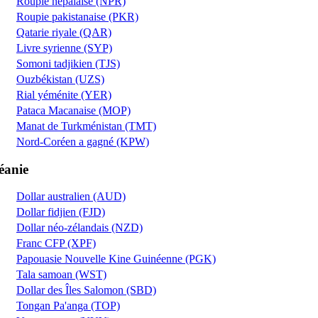
Roupie népalaise (NPR)
Roupie pakistanaise (PKR)
Qatarie riyale (QAR)
Livre syrienne (SYP)
Somoni tadjikien (TJS)
Ouzbékistan (UZS)
Rial yéménite (YER)
Pataca Macanaise (MOP)
Manat de Turkménistan (TMT)
Nord-Coréen a gagné (KPW)
éanie
Dollar australien (AUD)
Dollar fidjien (FJD)
Dollar néo-zélandais (NZD)
Franc CFP (XPF)
Papouasie Nouvelle Kine Guinéenne (PGK)
Tala samoan (WST)
Dollar des Îles Salomon (SBD)
Tongan Pa'anga (TOP)