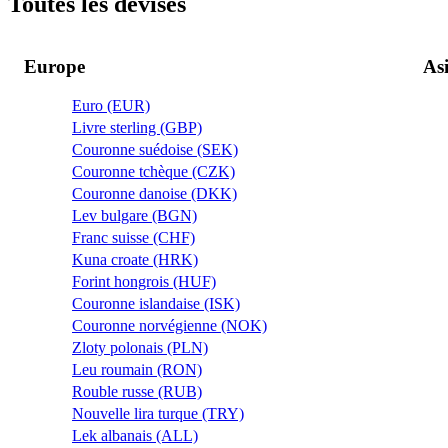
Toutes les devises
Europe
As
Euro (EUR)
Livre sterling (GBP)
Couronne suédoise (SEK)
Couronne tchèque (CZK)
Couronne danoise (DKK)
Lev bulgare (BGN)
Franc suisse (CHF)
Kuna croate (HRK)
Forint hongrois (HUF)
Couronne islandaise (ISK)
Couronne norvégienne (NOK)
Zloty polonais (PLN)
Leu roumain (RON)
Rouble russe (RUB)
Nouvelle lira turque (TRY)
Lek albanais (ALL)