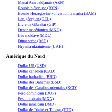
Manat Azerbaïdjanais (AZN)
Rouble biélorusse (BYN)
Bosnie-Herzégovine konvertibilna marka (BAM)
Lari géorgien (GEL)
Livre de Gibraltar (GIP)
Denar macédonien (MKD)
Leu moldave (MDL)
Dinar serbe (RSD)
Hryvnia ukrainienne (UAH)
Amérique du Nord
Dollar US (USD)
Dollar canadien (CAD)
Dollar barbadien (BBD)
Dollar des Bahamas (BSD)
Dollar des Caraïbes orientales (XCD)
Peso dominicain (DOP)
Peso mexicain (MXN)
Dollar jamaïcain (JMD)
Dollar de Trinité-et-Tobago (TTD)