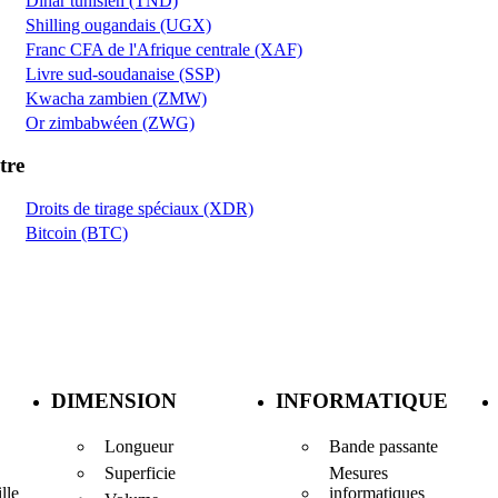
Dinar tunisien (TND)
Shilling ougandais (UGX)
Franc CFA de l'Afrique centrale (XAF)
Livre sud-soudanaise (SSP)
Kwacha zambien (ZMW)
Or zimbabwéen (ZWG)
tre
Droits de tirage spéciaux (XDR)
Bitcoin (BTC)
DIMENSION
INFORMATIQUE
Longueur
Bande passante
Superficie
Mesures
informatiques
lle