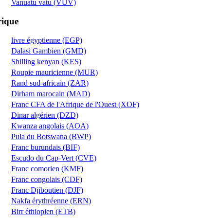
Vanuatu vatu (VUV)
rique
livre égyptienne (EGP)
Dalasi Gambien (GMD)
Shilling kenyan (KES)
Roupie mauricienne (MUR)
Rand sud-africain (ZAR)
Dirham marocain (MAD)
Franc CFA de l'Afrique de l'Ouest (XOF)
Dinar algérien (DZD)
Kwanza angolais (AOA)
Pula du Botswana (BWP)
Franc burundais (BIF)
Escudo du Cap-Vert (CVE)
Franc comorien (KMF)
Franc congolais (CDF)
Franc Djiboutien (DJF)
Nakfa érythréenne (ERN)
Birr éthiopien (ETB)