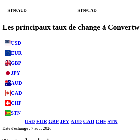
STN/AUD
STN/CAD
Les principaux taux de change à Convertw
USD
EUR
GBP
JPY
AUD
CAD
CHF
STN
USD
EUR
GBP
JPY
AUD
CAD
CHF
STN
Date d'échange : 7 août 2026