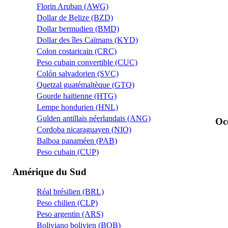
Florin Aruban (AWG)
Dollar de Belize (BZD)
Dollar bermudien (BMD)
Dollar des îles Caïmans (KYD)
Colon costaricain (CRC)
Peso cubain convertible (CUC)
Colón salvadorien (SVC)
Quetzal guatémaltèque (GTQ)
Gourde haïtienne (HTG)
Lempe hondurien (HNL)
Gulden antillais néerlandais (ANG)
Oc
Cordoba nicaraguayen (NIO)
Balboa panaméen (PAB)
Peso cubain (CUP)
Amérique du Sud
Réal brésilien (BRL)
Peso chilien (CLP)
Peso argentin (ARS)
Boliviano bolivien (BOB)