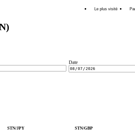
Le plus visité
Par
TN)
Date
STN/JPY
STN/GBP