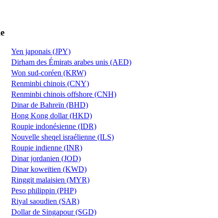
ie
Yen japonais (JPY)
Dirham des Émirats arabes unis (AED)
Won sud-coréen (KRW)
Renminbi chinois (CNY)
Renminbi chinois offshore (CNH)
Dinar de Bahreïn (BHD)
Hong Kong dollar (HKD)
Roupie indonésienne (IDR)
Nouvelle sheqel israélienne (ILS)
Roupie indienne (INR)
Dinar jordanien (JOD)
Dinar koweïtien (KWD)
Ringgit malaisien (MYR)
Peso philippin (PHP)
Riyal saoudien (SAR)
Dollar de Singapour (SGD)