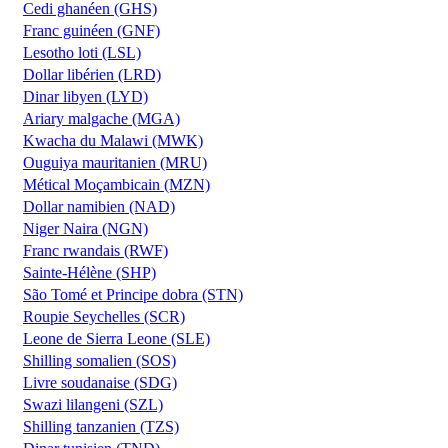
Cedi ghanéen (GHS)
Franc guinéen (GNF)
Lesotho loti (LSL)
Dollar libérien (LRD)
Dinar libyen (LYD)
Ariary malgache (MGA)
Kwacha du Malawi (MWK)
Ouguiya mauritanien (MRU)
Métical Moçambicain (MZN)
Dollar namibien (NAD)
Niger Naira (NGN)
Franc rwandais (RWF)
Sainte-Hélène (SHP)
São Tomé et Principe dobra (STN)
Roupie Seychelles (SCR)
Leone de Sierra Leone (SLE)
Shilling somalien (SOS)
Livre soudanaise (SDG)
Swazi lilangeni (SZL)
Shilling tanzanien (TZS)