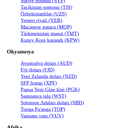
Suriye poundu (SYP)
Tacikistan somonu (TJS)
Özbekistanlılar (UZS)
Yemen riyali (YER)
Macanese pataca (MOP)
Türkmenistan manat (TMT)
Kuzey Kore kazandı (KPW)
Okyanusya
Avustralya doları (AUD)
Fiji doları (FJD)
Yeni Zelanda doları (NZD)
SFP frangı (XPF)
Papua Yeni Gine kini (PGK)
Samoanca tala (WST)
Solomon Adaları doları (SBD)
Tonga Pa'anga (TOP)
Vanuatu vatu (VUV)
Afrika