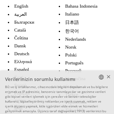
English
Bahasa Indonesia
Italiano
العربية
Български
日本語
Català
한국어
Čeština
Nederlands
Dansk
Norsk
Deutsch
Polski
Ελληνικά
Português
Español
Русский
×
Eesti
Verilerinizin sorumlu kullanımı
Slovenčina
Suomi
Svenska
Biz ve iş ortaklarımız, cihazınızdaki bilgileri depolamak ve bu bilgilere
ENGLISH
erişmek ve IP adresiniz, benzersiz tanımlayıcılar ve gezinme verileri
Français
Türkçe
gibi kişisel verileri işlemek için çerezler ve benzer teknolojiler
SWEDISH
עברית
kullanırız; kişiselleştirilmiş reklamlar ve içerik sunmak, reklam ve
Украïнська
içerik ölçümü yapmak, kitle içgörüleri elde etmek ve hizmetleri
SPANISH
हिन्दी
Tiếng Việt
geliştirmek amacıyla.
Üçüncü taraf sağlayıcılar (1913)
verilerinizi bu