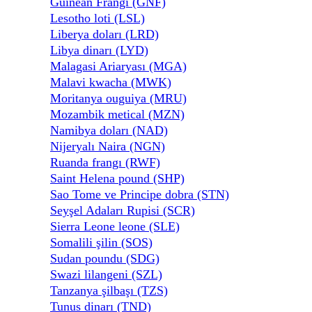
Guinean Frangı (GNF)
Lesotho loti (LSL)
Liberya doları (LRD)
Libya dinarı (LYD)
Malagasi Ariaryası (MGA)
Malavi kwacha (MWK)
Moritanya ouguiya (MRU)
Mozambik metical (MZN)
Namibya doları (NAD)
Nijeryalı Naira (NGN)
Ruanda frangı (RWF)
Saint Helena pound (SHP)
Sao Tome ve Principe dobra (STN)
Seyşel Adaları Rupisi (SCR)
Sierra Leone leone (SLE)
Somalili şilin (SOS)
Sudan poundu (SDG)
Swazi lilangeni (SZL)
Tanzanya şilbaşı (TZS)
Tunus dinarı (TND)