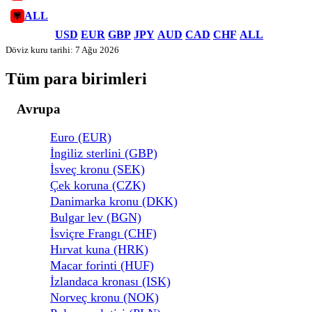
ALL
USD
EUR
GBP
JPY
AUD
CAD
CHF
ALL
Döviz kuru tarihi: 7 Ağu 2026
Tüm para birimleri
Avrupa
Euro (EUR)
İngiliz sterlini (GBP)
İsveç kronu (SEK)
Çek koruna (CZK)
Danimarka kronu (DKK)
Bulgar lev (BGN)
İsviçre Frangı (CHF)
Hırvat kuna (HRK)
Macar forinti (HUF)
İzlandaca kronası (ISK)
Norveç kronu (NOK)