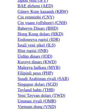
Japon yeni (JPY)
BAE dirhem (AED)
Güney Kore kazandı (KRW)
Çin renminbi (CNY)
Çin yuanı (offshore) (CNH)
Bahreyn Dinarı (BHD)
Hong Kong doları (HKD)
Endonezya rupisi (IDR)
İsrail yeni şikel (ILS)
Hint rupisi (INR)
Ürdün dinarı (JOD)
Kuveyt dinarı (KWD)
Malezya halkası (MYR)
Filipinli peso (PHP)
Suudi Arabistan riyali (SAR)
Singapur doları (SGD)
Tayland bahtı (THB)
Yeni Tayvan doları (TWD)
Umman riyali (OMR)
Vietnam dong (VND)