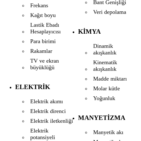
Bant Genişliği
Frekans
Veri depolama
Kağıt boyu
Lastik Ebadı
KIMYA
Hesaplayıcısı
Para birimi
Dinamik
Rakamlar
akışkanlık
TV ve ekran
Kinematik
büyüklüğü
akışkanlık
Madde miktarı
ELEKTRIK
Molar kütle
Yoğunluk
Elektrik akımı
Elektrik direnci
MANYETIZMA
Elektrik iletkenliği
Elektrik
Manyetik akı
potansiyeli