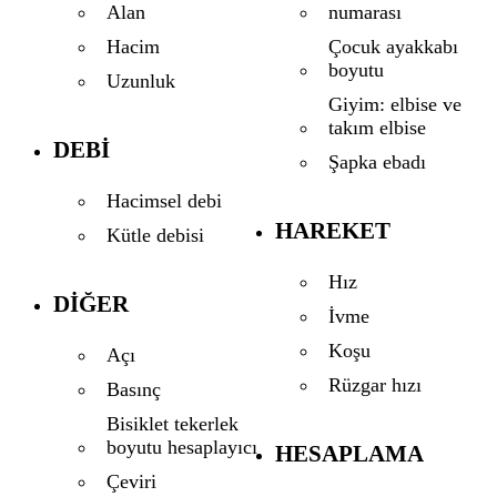
numarası
Alan
Çocuk ayakkabı
Hacim
boyutu
Uzunluk
Giyim: elbise ve
takım elbise
DEBI
Şapka ebadı
Hacimsel debi
HAREKET
Kütle debisi
Hız
DIĞER
İvme
Koşu
Açı
Rüzgar hızı
Basınç
Bisiklet tekerlek
boyutu hesaplayıcı
HESAPLAMA
Çeviri