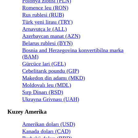
Polonya zlotisi (PLN)
Romence leu (RON)
Rus rublesi (RUB)
Türk yeni lirası (TRY)
Arnavutça le (ALL)
Azerbaycan manat (AZN)
Belarus rublesi (BYN)
Bosnia and Herzegovina konvertibilna marka
(BAM)
Gürcüce lari (GEL)
Cebelitarık poundu (GIP)
Makedon din adamı (MKD)
Moldovalı leu (MDL)
Sırp Dinarı (RSD)
Ukrayna Grivnası (UAH)
Kuzey Amerika
Amerikan doları (USD)
Kanada doları (CAD)