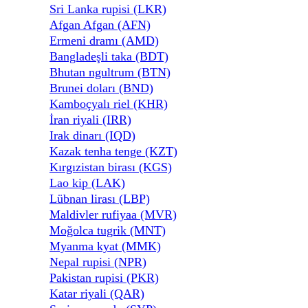
Sri Lanka rupisi (LKR)
Afgan Afgan (AFN)
Ermeni dramı (AMD)
Bangladeşli taka (BDT)
Bhutan ngultrum (BTN)
Brunei doları (BND)
Kamboçyalı riel (KHR)
İran riyali (IRR)
Irak dinarı (IQD)
Kazak tenha tenge (KZT)
Kırgızistan birası (KGS)
Lao kip (LAK)
Lübnan lirası (LBP)
Maldivler rufiyaa (MVR)
Moğolca tugrik (MNT)
Myanma kyat (MMK)
Nepal rupisi (NPR)
Pakistan rupisi (PKR)
Katar riyali (QAR)