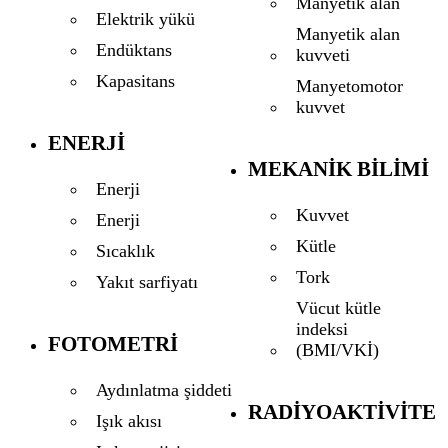
Manyetik alan
Elektrik yükü
Manyetik alan
Endüktans
kuvveti
Kapasitans
Manyetomotor
kuvvet
ENERJI
MEKANIK BILIMI
Enerji
Kuvvet
Enerji
Kütle
Sıcaklık
Tork
Yakıt sarfiyatı
Vücut kütle
indeksi
FOTOMETRI
(BMI/VKİ)
Aydınlatma şiddeti
RADIYOAKTIVITE
Işık akısı