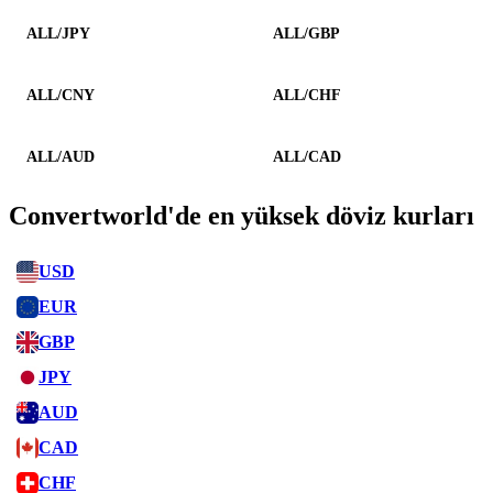
ALL/JPY
ALL/GBP
ALL/CNY
ALL/CHF
ALL/AUD
ALL/CAD
Convertworld'de en yüksek döviz kurları
USD
EUR
GBP
JPY
AUD
CAD
CHF