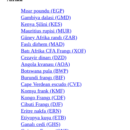
Mısır poundu (EGP)
Gambiya dalasi (GMD)
Kenya Şilini (KES)
Mauritius rupisi (MUR)
Güney Afrika randı (ZAR)
Faslı dirhem (MAD)
Batı Afrika CFA Frangı (XOF)
Cezayir dinarı (DZD)
Angola kvanası (AOA)
Botswana pula (BWP)
Burundi frangı (BIF)
Cape Verdean escudo (CVE)
Komşu frank (KMF)
Kongo Frangı (CDF)
Cibuti Frangı (DJF)
Eritre nakfa (ERN)
Etiyopya kuşu (ETB)
Ganalı cedi (GHS)