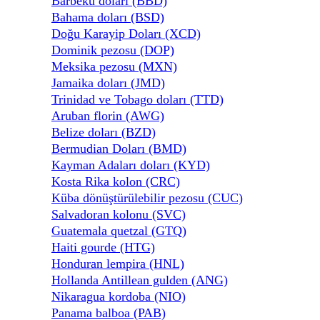
Barbekü doları (BBD)
Bahama doları (BSD)
Doğu Karayip Doları (XCD)
Dominik pezosu (DOP)
Meksika pezosu (MXN)
Jamaika doları (JMD)
Trinidad ve Tobago doları (TTD)
Aruban florin (AWG)
Belize doları (BZD)
Bermudian Doları (BMD)
Kayman Adaları doları (KYD)
Kosta Rika kolon (CRC)
Küba dönüştürülebilir pezosu (CUC)
Salvadoran kolonu (SVC)
Guatemala quetzal (GTQ)
Haiti gourde (HTG)
Honduran lempira (HNL)
Hollanda Antillean gulden (ANG)
Nikaragua kordoba (NIO)
Panama balboa (PAB)