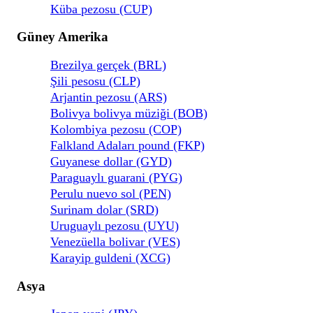
Küba pezosu (CUP)
Güney Amerika
Brezilya gerçek (BRL)
Şili pesosu (CLP)
Arjantin pezosu (ARS)
Bolivya bolivya müziği (BOB)
Kolombiya pezosu (COP)
Falkland Adaları pound (FKP)
Guyanese dollar (GYD)
Paraguaylı guarani (PYG)
Perulu nuevo sol (PEN)
Surinam dolar (SRD)
Uruguaylı pezosu (UYU)
Venezüella bolivar (VES)
Karayip guldeni (XCG)
Asya