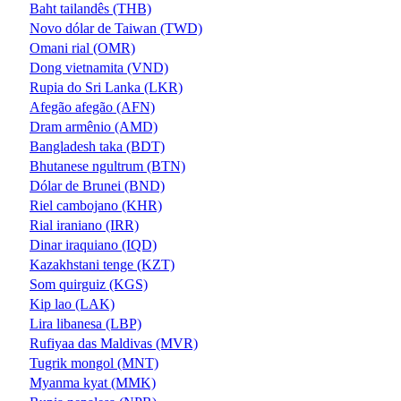
Baht tailandês (THB)
Novo dólar de Taiwan (TWD)
Omani rial (OMR)
Dong vietnamita (VND)
Rupia do Sri Lanka (LKR)
Afegão afegão (AFN)
Dram armênio (AMD)
Bangladesh taka (BDT)
Bhutanese ngultrum (BTN)
Dólar de Brunei (BND)
Riel cambojano (KHR)
Rial iraniano (IRR)
Dinar iraquiano (IQD)
Kazakhstani tenge (KZT)
Som quirguiz (KGS)
Kip lao (LAK)
Lira libanesa (LBP)
Rufiyaa das Maldivas (MVR)
Tugrik mongol (MNT)
Myanma kyat (MMK)