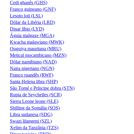
Cedi ghanês (GHS)
Franco guineano (GNF)
Lesoto loti (LSL)
Dólar da Libéria (LRD)
Dinar líbio (LYD)
Águia malgaxe (MGA)
Kwacha malawiano (MWK)
Ouguiya mauritana (MRU)
Metical moçambicano (MZN)
Dólar namibiano (NAD)
Naira nigeriano (NGN)
Franco ruandês (RWF)
Santa Helena libra (SHP)
São Tomé e Príncipe dobra (STN)
Rupia de Seychelles (SCR)
Sierra Leone leone (SLE)
Shilling da Somália (SOS)
Libra sudanesa (SDG)
Swazi lilangeni (SZL)
Xelim da Tanzânia (TZS)