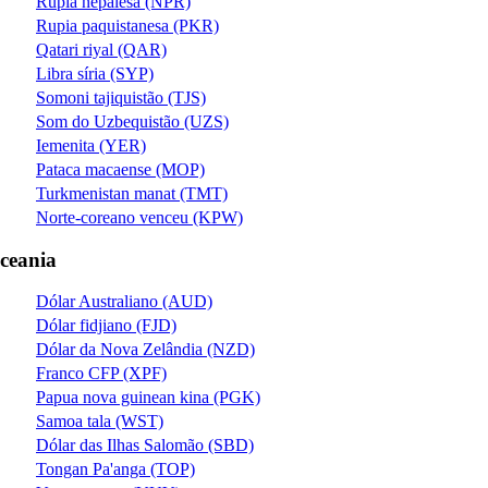
Rupia nepalesa (NPR)
Rupia paquistanesa (PKR)
Qatari riyal (QAR)
Libra síria (SYP)
Somoni tajiquistão (TJS)
Som do Uzbequistão (UZS)
Iemenita (YER)
Pataca macaense (MOP)
Turkmenistan manat (TMT)
Norte-coreano venceu (KPW)
ceania
Dólar Australiano (AUD)
Dólar fidjiano (FJD)
Dólar da Nova Zelândia (NZD)
Franco CFP (XPF)
Papua nova guinean kina (PGK)
Samoa tala (WST)
Dólar das Ilhas Salomão (SBD)
Tongan Pa'anga (TOP)