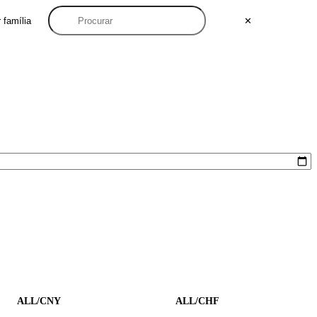
 família
✕
ALL/CNY
ALL/CHF