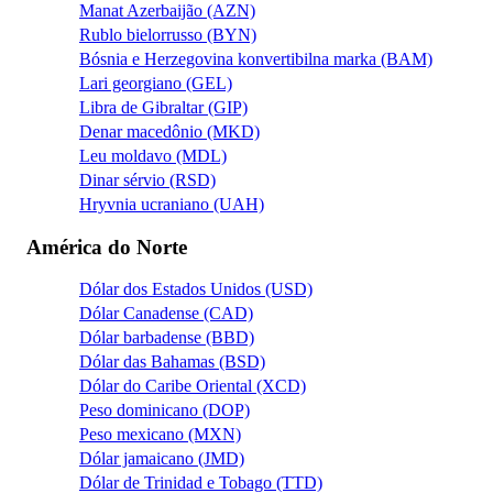
Manat Azerbaijão (AZN)
Rublo bielorrusso (BYN)
Bósnia e Herzegovina konvertibilna marka (BAM)
Lari georgiano (GEL)
Libra de Gibraltar (GIP)
Denar macedônio (MKD)
Leu moldavo (MDL)
Dinar sérvio (RSD)
Hryvnia ucraniano (UAH)
América do Norte
Dólar dos Estados Unidos (USD)
Dólar Canadense (CAD)
Dólar barbadense (BBD)
Dólar das Bahamas (BSD)
Dólar do Caribe Oriental (XCD)
Peso dominicano (DOP)
Peso mexicano (MXN)
Dólar jamaicano (JMD)
Dólar de Trinidad e Tobago (TTD)