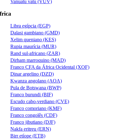
Vanuatu vatu (VUV)
frica
Libra egípcia (EGP)
Dalasi gambiano (GMD)
Xelim queniano (KES)
Rupia maurícia (MUR)
Rand sul-africano (ZAR)
Dirham marroquino (MAD)
Franco CFA da África Ocidental (XOF)
Dinar argelino (DZD)
Kwanza angolano (AOA)
Pula de Botswana (BWP)
Franco burundi (BIF)
Escudo cabo-verdiano (CVE)
Franco comoriano (KMF)
Franco congolês (CDF)
Franco jibutiano (DJF)
Nakfa eritreu (ERN)
Birr etíope (ETB)