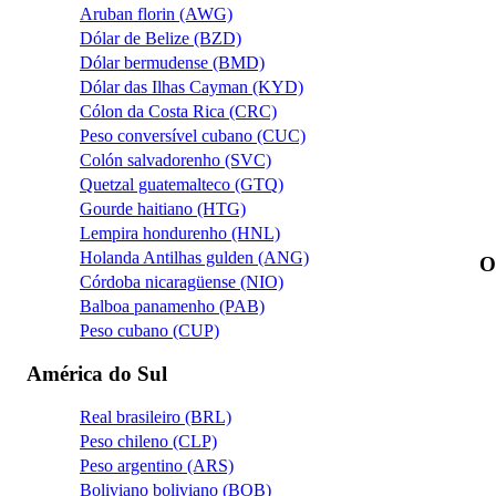
Aruban florin (AWG)
Dólar de Belize (BZD)
Dólar bermudense (BMD)
Dólar das Ilhas Cayman (KYD)
Cólon da Costa Rica (CRC)
Peso conversível cubano (CUC)
Colón salvadorenho (SVC)
Quetzal guatemalteco (GTQ)
Gourde haitiano (HTG)
Lempira hondurenho (HNL)
Holanda Antilhas gulden (ANG)
O
Córdoba nicaragüense (NIO)
Balboa panamenho (PAB)
Peso cubano (CUP)
América do Sul
Real brasileiro (BRL)
Peso chileno (CLP)
Peso argentino (ARS)
Boliviano boliviano (BOB)