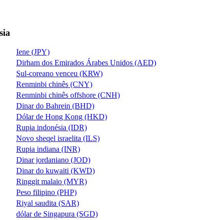
sia
Iene (JPY)
Dirham dos Emirados Árabes Unidos (AED)
Sul-coreano venceu (KRW)
Renminbi chinês (CNY)
Renminbi chinês offshore (CNH)
Dinar do Bahrein (BHD)
Dólar de Hong Kong (HKD)
Rupia indonésia (IDR)
Novo sheqel israelita (ILS)
Rupia indiana (INR)
Dinar jordaniano (JOD)
Dinar do kuwaiti (KWD)
Ringgit malaio (MYR)
Peso filipino (PHP)
Riyal saudita (SAR)
dólar de Singapura (SGD)