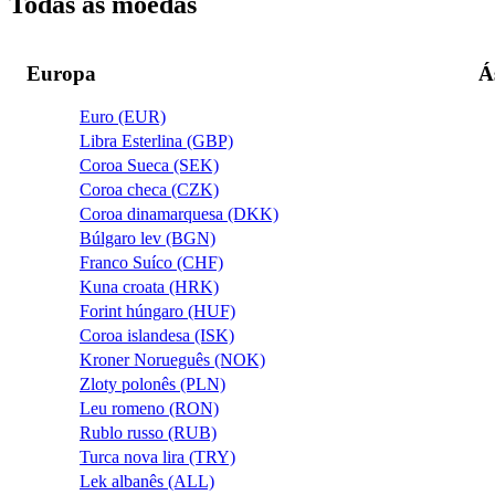
Todas as moedas
Europa
Á
Euro (EUR)
Libra Esterlina (GBP)
Coroa Sueca (SEK)
Coroa checa (CZK)
Coroa dinamarquesa (DKK)
Búlgaro lev (BGN)
Franco Suíco (CHF)
Kuna croata (HRK)
Forint húngaro (HUF)
Coroa islandesa (ISK)
Kroner Norueguês (NOK)
Zloty polonês (PLN)
Leu romeno (RON)
Rublo russo (RUB)
Turca nova lira (TRY)
Lek albanês (ALL)