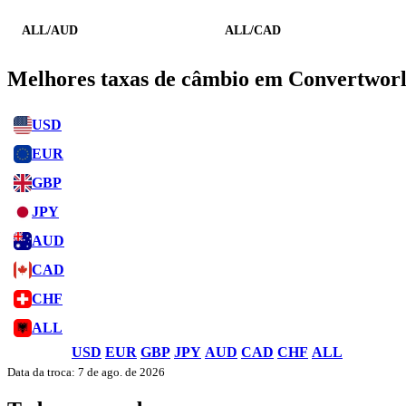
ALL/AUD
ALL/CAD
Melhores taxas de câmbio em Convertwor
USD
EUR
GBP
JPY
AUD
CAD
CHF
ALL
USD
EUR
GBP
JPY
AUD
CAD
CHF
ALL
Data da troca: 7 de ago. de 2026