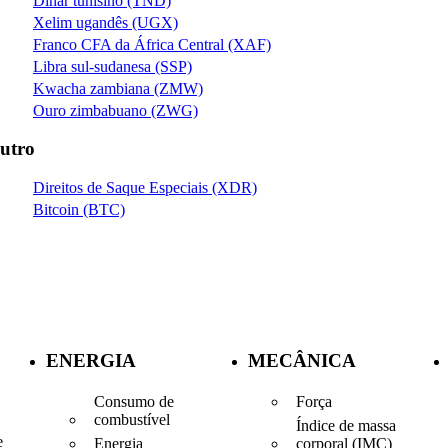
Dinar tunisino (TND)
Xelim ugandês (UGX)
Franco CFA da África Central (XAF)
Libra sul-sudanesa (SSP)
Kwacha zambiana (ZMW)
Ouro zimbabuano (ZWG)
utro
Direitos de Saque Especiais (XDR)
Bitcoin (BTC)
ENERGIA
MECÂNICA
Consumo de
Força
combustível
Índice de massa
e
Energia
corporal (IMC)