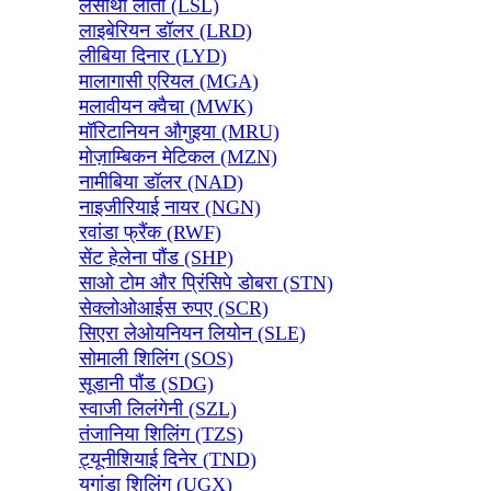
लेसोथो लोती (LSL)
लाइबेरियन डॉलर (LRD)
लीबिया दिनार (LYD)
मालागासी एरियल (MGA)
मलावीयन क्वैचा (MWK)
मॉरिटानियन औगुइया (MRU)
मोज़ाम्बिकन मेटिकल (MZN)
नामीबिया डॉलर (NAD)
नाइजीरियाई नायर (NGN)
रवांडा फ्रैंक (RWF)
सेंट हेलेना पौंड (SHP)
साओ टोम और प्रिंसिपे डोबरा (STN)
सेक्लोओआईस रुपए (SCR)
सिएरा लेओयनियन लियोन (SLE)
सोमाली शिलिंग (SOS)
सूडानी पौंड (SDG)
स्वाजी लिलंगेनी (SZL)
तंजानिया शिलिंग (TZS)
ट्यूनीशियाई दिनेर (TND)
युगांडा शिलिंग (UGX)