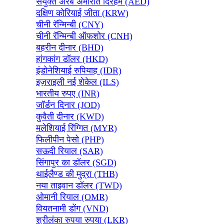
संयुक्त अरब अमीरात दिरहम (AED)
दक्षिण कोरियाई जीता (KRW)
चीनी रॅन्मिन्बी (CNY)
चीनी रॅन्मिन्बी ऑफशोर (CNH)
बहरीन दीनार (BHD)
हांगकांग डॉलर (HKD)
इंडोनेशियाई रुपियाह (IDR)
इज़राइली नई शेकेल (ILS)
भारतीय रुपए (INR)
जॉर्डन दिनार (JOD)
कुवैती दीनार (KWD)
मलेशियाई रिंग्गित (MYR)
फिलीपीन पेसो (PHP)
सऊदी रियाल (SAR)
सिंगापुर का डॉलर (SGD)
थाईलैण्ड की मुद्रा (THB)
नया ताइवान डॉलर (TWD)
ओमानी रियाल (OMR)
वियतनामी डोंग (VND)
श्रीलंका रुपया रुपया (LKR)