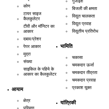
गुंजाइश
कोण
बिजली की क्षमता
टायर साइज
विद्युत चालकता
कैलकुलेटर
विद्युत प्रवाह
टीवी और मॉनिटर का
विद्युतीय प्रतिरोध
आकार
दबाव/प्रेशर
भामिति
पेपर आकार
मुद्रा
चकासा
संख्या
चमकदार ऊर्जा
साइकिल के पहिये के
चमकदार तीव्रता
आकार का कैलकुलेटर
चमकदार प्रवाह
प्रकाश यूक्त
आयाम
क्षेत्र
यांत्रिकी
परिमाण