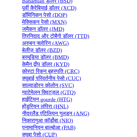
Bahamian डॉलर (BSD)
पूर्वी कैरेबियाई डॉलर (XCD)
डॉमिनिकन पेसो (DOP)
मेक्सिकन पेसो (MXN)
जमैकन डॉलर (JMD)
त्रिनिदाद और टोबैगो डॉलर (TTD)
अरुबन फ्लोरिन (AWG)
बेलीज़ डॉलर (BZD)
बरमूडिया डॉलर (BMD)
केमैन द्वीप डॉलर (KYD)
कोस्टा रिकन बृहस्पति (CRC)
क्यूबाई परिवर्तनीय पेसो (CUC)
साल्वाडोरन कोलोन (SVC)
ग्वाटेमेलन क्विट्ज़ल (GTQ)
हाईटियन gourde (HTG)
होंडुरियन लंपिरा (HNL)
नीदरलैंड एंटिलियन गुलडन (ANG)
निकारागुआ कॉर्डोबा (NIO)
पनामानियन बाल्बोआ (PAB)
क्यूबा पेसो (CUP)