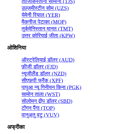
ताजिकिस्तानी सोमोनी (TJS)
उज़्ज़मीस्टीन सोम (UZS)
येमेनी रियाल (YER)
मैकनीज पेटाका (MOP)
तुर्कमेनिस्तान मानत (TMT)
उत्तर कोरियाई जीता (KPW)
ओशिनिया
ऑस्ट्रेलियाई डॉलर (AUD)
फ़ीजी डॉलर (FJD)
न्यूजीलैंड डॉलर (NZD)
सीएफ़पी फ्रैंक (XPF)
पापुआ न्यू गिनीयन किना (PGK)
सामोन ताला (WST)
सोलोमन द्वीप डॉलर (SBD)
टोंगन पैंगा (TOP)
वानुअतु वटु (VUV)
अफ्रीका