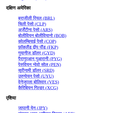
दक्षिण अमेरिका
ब्राजीली रियल (BRL)
चिली पेसो (CLP)
अर्जेंटीना पेसो (ARS)
बोलीवियन बोलीवियानो (BOB)
कोलम्बियाई पेसो (COP)
फ़ॉकलैंड द्वीप पौंड (FKP)
गुयानीज डॉलर (GYD)
पैरागुएआन गुआरानी (PYG)
पेरुवियन न्वेवो सोल (PEN)
सूरीनामी डॉलर (SRD)
उरुग्वेयन पेसो (UYU)
वेनेजुएला बोलिवार (VES)
कैरिबियन गिल्डर (XCG)
एशिया
जापानी येन (JPY)