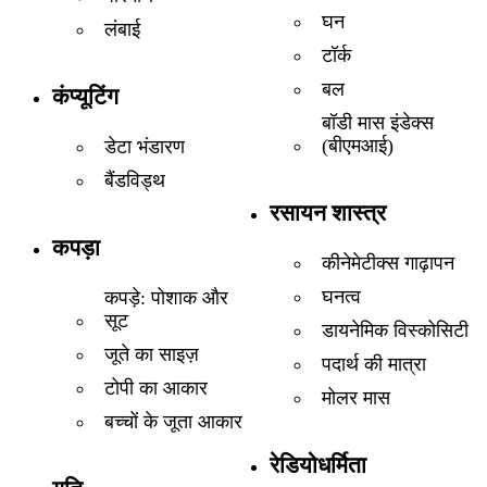
घन
लंबाई
टॉर्क
बल
कंप्यूटिंग
बॉडी मास इंडेक्स
(बीएमआई)
डेटा भंडारण
बैंडविड्थ
रसायन शास्त्र
कपड़ा
कीनेमेटीक्स गाढ़ापन
घनत्व
कपड़े: पोशाक और
सूट
डायनेमिक विस्कोसिटी
जूते का साइज़
पदार्थ की मात्रा
टोपी का आकार
मोलर मास
बच्चों के जूता आकार
रेडियोधर्मिता