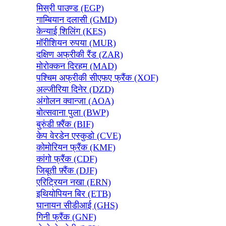
मिस्री पाउण्ड (EGP)
गाम्बियान दलासी (GMD)
केन्याई शिलिंग (KES)
मॉरीशियन रुपया (MUR)
दक्षिण अफ्रीकी रैंड (ZAR)
मोरोक्कन दिरहम (MAD)
पश्चिम अफ्रीकी सीएफए फ्रैंक (XOF)
अल्जीरिया दिनेर (DZD)
अंगोलन क्वान्ज़ा (AOA)
बोत्सवाना पुला (BWP)
बुरुंडी फ़्रैंक (BIF)
केप वेरडेन एस्कुडो (CVE)
कोमोरियन फ्रैंक (KMF)
कांगो फ्रैंक (CDF)
जिबूती फ़्रैंक (DJF)
एरिट्रियन नखा (ERN)
इथियोपियन बिर (ETB)
घानायन सीडीआई (GHS)
गिनी फ्रैंक (GNF)