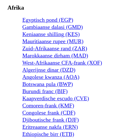
Afrika
Egyptisch pond (EGP)
Gambiaanse dalasi (GMD)
Keniaanse shilling (KES)
Mauritiaanse rupee (MUR)
Zuid-Afrikaanse rand (ZAR)
Marokkaanse dirham (MAD)
West-Afrikaanse CFA-frank (XOF)
Algerijnse dinar (DZD)
Angolese kwanza (AOA)
Botswana pula (BWP)
Burundi franc (BIF)
Kaapverdische escudo (CVE)
Comoren-frank (KMF)
Congolese frank (CDF)
Djiboutische frank (DJF)
Eritreaanse nakfa (ERN)
Ethiopische birr (ETB)