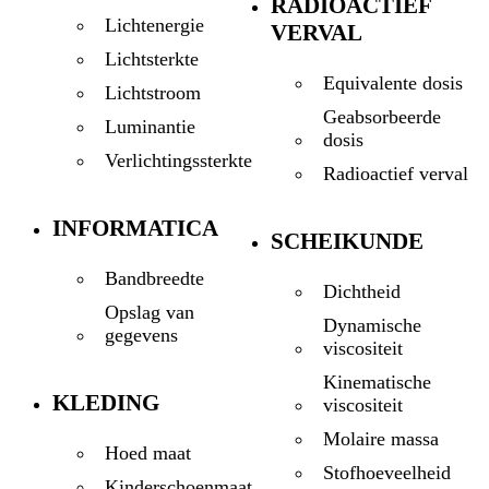
RADIOACTIEF
Lichtenergie
VERVAL
Lichtsterkte
Equivalente dosis
Lichtstroom
Geabsorbeerde
Luminantie
dosis
Verlichtingssterkte
Radioactief verval
INFORMATICA
SCHEIKUNDE
Bandbreedte
Dichtheid
Opslag van
Dynamische
gegevens
viscositeit
Kinematische
KLEDING
viscositeit
Molaire massa
Hoed maat
Stofhoeveelheid
Kinderschoenmaat