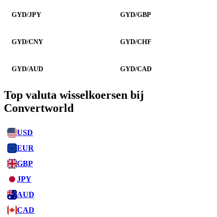
GYD/JPY
GYD/GBP
GYD/CNY
GYD/CHF
GYD/AUD
GYD/CAD
Top valuta wisselkoersen bij
Convertworld
USD
EUR
GBP
JPY
AUD
CAD