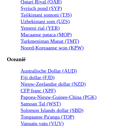
Qatari Riyal (QAR)
Syrisch pond (SYP)
Tajikistani somoni (TJS)
Uzbekistani som (UZS)
Yemeni rial (YER)
Macaanse pataca (MOP)
Turkmenistan Manat (TMT)
Noord-Koreaanse won (KPW)
Oceanië
Australische Dollar (AUD)
Fiji dollar (FJD)
Nieuw-Zeelandse dollar (NZD)
CFP franc (XPF)
Papoea-Nieuw-Guinee-China (PGK)
Samoan Tal (WST)
Solomon Islands dollar (SBD)
Tongaanse Pa'anga (TOP)
Vanuatu vatu (VUV)