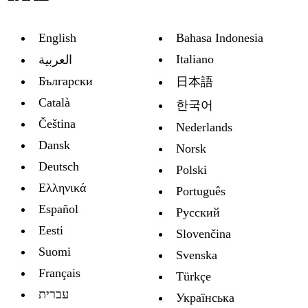
English
Bahasa Indonesia
Italiano
العربية
Български
日本語
Català
한국어
Čeština
Nederlands
Dansk
Norsk
Deutsch
Polski
Ελληνικά
Português
Español
Русский
Eesti
Slovenčina
Suomi
Svenska
Français
Türkçe
עברית
Украïнська