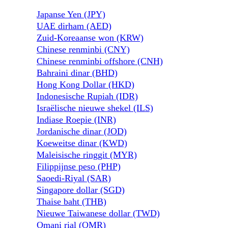
Japanse Yen (JPY)
UAE dirham (AED)
Zuid-Koreaanse won (KRW)
Chinese renminbi (CNY)
Chinese renminbi offshore (CNH)
Bahraini dinar (BHD)
Hong Kong Dollar (HKD)
Indonesische Rupiah (IDR)
Israëlische nieuwe shekel (ILS)
Indiase Roepie (INR)
Jordanische dinar (JOD)
Koeweitse dinar (KWD)
Maleisische ringgit (MYR)
Filippijnse peso (PHP)
Saoedi-Riyal (SAR)
Singapore dollar (SGD)
Thaise baht (THB)
Nieuwe Taiwanese dollar (TWD)
Omani rial (OMR)