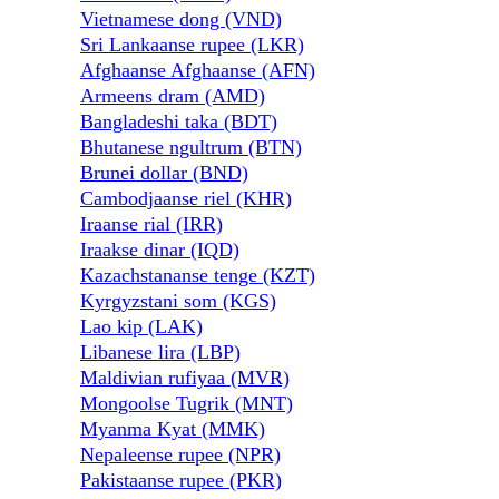
Vietnamese dong (VND)
Sri Lankaanse rupee (LKR)
Afghaanse Afghaanse (AFN)
Armeens dram (AMD)
Bangladeshi taka (BDT)
Bhutanese ngultrum (BTN)
Brunei dollar (BND)
Cambodjaanse riel (KHR)
Iraanse rial (IRR)
Iraakse dinar (IQD)
Kazachstananse tenge (KZT)
Kyrgyzstani som (KGS)
Lao kip (LAK)
Libanese lira (LBP)
Maldivian rufiyaa (MVR)
Mongoolse Tugrik (MNT)
Myanma Kyat (MMK)
Nepaleense rupee (NPR)
Pakistaanse rupee (PKR)