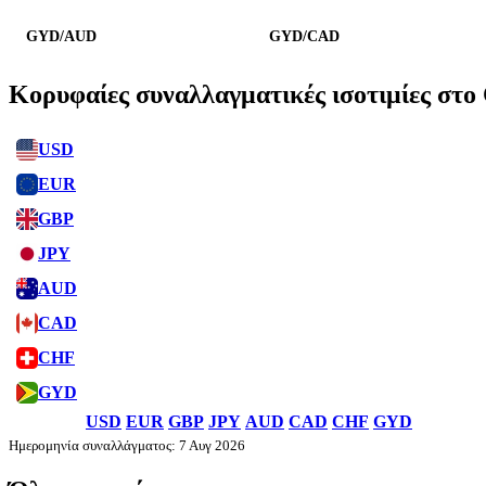
GYD/AUD
GYD/CAD
Κορυφαίες συναλλαγματικές ισοτιμίες στο
USD
EUR
GBP
JPY
AUD
CAD
CHF
GYD
USD
EUR
GBP
JPY
AUD
CAD
CHF
GYD
Ημερομηνία συναλλάγματος: 7 Αυγ 2026