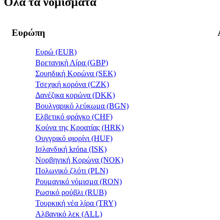
Όλα τα νομίσματα
Ευρώπη
Ευρώ (EUR)
Βρετανική Λίρα (GBP)
Σουηδική Κορώνα (SEK)
Τσεχική κορόνα (CZK)
Δανέζικα κορώνα (DKK)
Βουλγαρικό λεύκωμα (BGN)
Ελβετικό φράγκο (CHF)
Κούνα της Κροατίας (HRK)
Ουγγρικό φιορίνι (HUF)
Ισλανδική króna (ISK)
Νορβηγική Κορώνα (NOK)
Πολωνικό ζλότι (PLN)
Ρουμανικό νόμισμα (RON)
Ρωσικό ρούβλι (RUB)
Τουρκική νέα λίρα (TRY)
Αλβανικό λεκ (ALL)