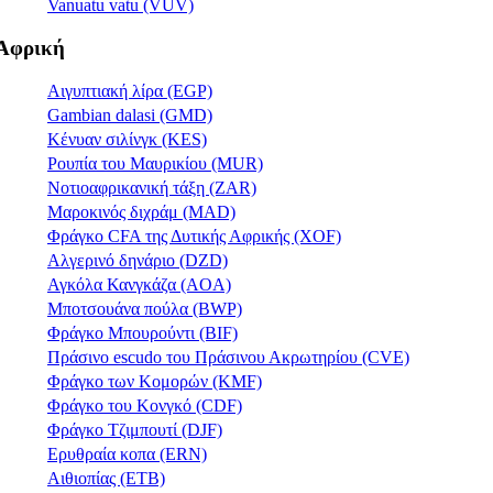
Vanuatu vatu (VUV)
Αφρική
Αιγυπτιακή λίρα (EGP)
Gambian dalasi (GMD)
Κένυαν σιλίνγκ (KES)
Ρουπία του Μαυρικίου (MUR)
Νοτιοαφρικανική τάξη (ZAR)
Μαροκινός διχράμ (MAD)
Φράγκο CFA της Δυτικής Αφρικής (XOF)
Αλγερινό δηνάριο (DZD)
Αγκόλα Κανγκάζα (AOA)
Μποτσουάνα πούλα (BWP)
Φράγκο Μπουρούντι (BIF)
Πράσινο escudo του Πράσινου Ακρωτηρίου (CVE)
Φράγκο των Κομορών (KMF)
Φράγκο του Κονγκό (CDF)
Φράγκο Τζιμπουτί (DJF)
Ερυθραία κοπα (ERN)
Αιθιοπίας (ETB)