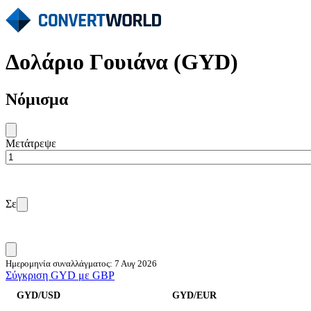
Δολάριο Γουιάνα (GYD)
Νόμισμα
Μετάτρεψε
Σε
Ημερομηνία συναλλάγματος: 7 Αυγ 2026
Σύγκριση GYD με GBP
GYD/USD
GYD/EUR