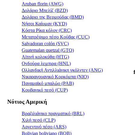
Aruban florin (AWG)
Δολάριο Μπελίζ (BZD)
Δολάριο της Βερμούδας (BMD)
Νήσοι Καίυμαν (KYD)
Κόστα Ρίκα κόλον (CRC)
Μετατρέψιμο πέσο Κούβας (CUC)
Salvadoran colón (SVC)
Guatemalan quetzal (GTQ)
Αϊτινή κολοκύθα (HTG)
Ονδούρα λεμπιρα (HNL)
Ολλανδική Αντιλλιάνικη γκόλντεν (ANG)
Νικαραγουανικό Κορκόμπα (NIO)
Παναμαϊκό μπαλώο (PAB)
Κουβανικό πεσό (CUP)
Νότιος Αμερική
Βραζιλιάνικο πραγματικό (BRL)
Χιλή πεσό (CLP)
Αργεντινό πέσο (ARS)
Bolivian boliviano (BOB)