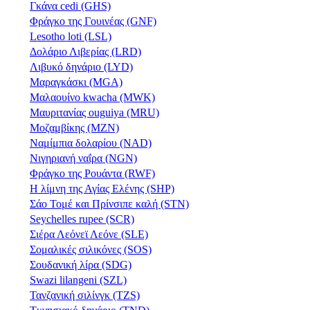
Γκάνα cedi (GHS)
Φράγκο της Γουινέας (GNF)
Lesotho loti (LSL)
Δολάριο Λιβερίας (LRD)
Λιβυκό δηνάριο (LYD)
Μαραγκάσκι (MGA)
Μαλαουίνο kwacha (MWK)
Μαυριτανίας ouguiya (MRU)
Μοζαμβίκης (MZN)
Ναμίμπια δολαρίου (NAD)
Νιγηριανή ναΐρα (NGN)
Φράγκο της Ρουάντα (RWF)
Η λίμνη της Αγίας Ελένης (SHP)
Σάο Τομέ και Πρίνσιπε καλή (STN)
Seychelles rupee (SCR)
Σιέρα Λεόνεϊ Λεόνε (SLE)
Σομαλικές σιλικόνες (SOS)
Σουδανική λίρα (SDG)
Swazi lilangeni (SZL)
Τανζανική σιλίνγκ (TZS)