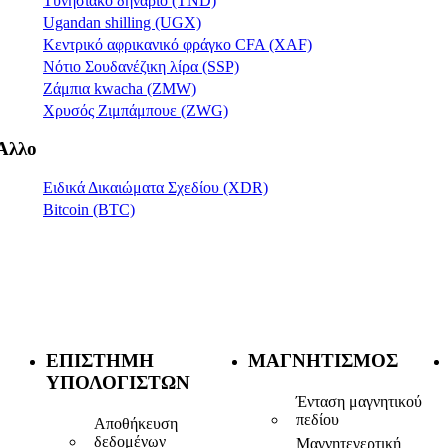
Τυνησιακό δηνάριο (TND)
Ugandan shilling (UGX)
Κεντρικό αφρικανικό φράγκο CFA (XAF)
Νότιο Σουδανέζικη λίρα (SSP)
Ζάμπια kwacha (ZMW)
Χρυσός Ζιμπάμπουε (ZWG)
Άλλο
Ειδικά Δικαιώματα Σχεδίου (XDR)
Bitcoin (BTC)
ΕΠΙΣΤΉΜΗ
ΜΑΓΝΗΤΙΣΜΌΣ
ΥΠΟΛΟΓΙΣΤΏΝ
Ένταση μαγνητικού
πεδίου
Αποθήκευση
δεδομένων
Μαγνητεγερτική