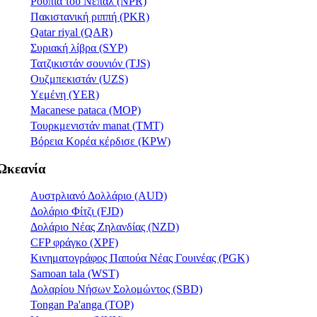
Ρουπία του Νεπάλ (NPR)
Πακιστανική ριππή (PKR)
Qatar riyal (QAR)
Συριακή λίβρα (SYP)
Τατζικιστάν σουνιόν (TJS)
Ουζμπεκιστάν (UZS)
Υεμένη (YER)
Macanese pataca (MOP)
Τουρκμενιστάν manat (TMT)
Βόρεια Κορέα κέρδισε (KPW)
Ωκεανία
Αυστρλιανό Δολλάριο (AUD)
Δολάριο Φίτζι (FJD)
Δολάριο Νέας Ζηλανδίας (NZD)
CFP φράγκο (XPF)
Κινηματογράφος Παπούα Νέας Γουινέας (PGK)
Samoan tala (WST)
Δολαρίου Νήσων Σολομώντος (SBD)
Tongan Pa'anga (TOP)