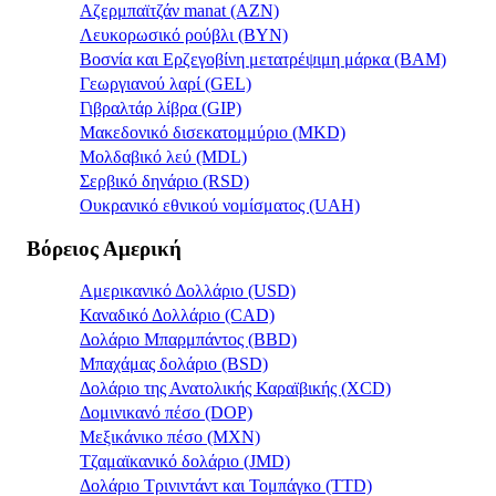
Αζερμπαϊτζάν manat (AZN)
Λευκορωσικό ρούβλι (BYN)
Βοσνία και Ερζεγοβίνη μετατρέψιμη μάρκα (BAM)
Γεωργιανού λαρί (GEL)
Γιβραλτάρ λίβρα (GIP)
Μακεδονικό δισεκατομμύριο (MKD)
Μολδαβικό λεύ (MDL)
Σερβικό δηνάριο (RSD)
Ουκρανικό εθνικού νομίσματος (UAH)
Βόρειος Αμερική
Αμερικανικό Δολλάριο (USD)
Καναδικό Δολλάριο (CAD)
Δολάριο Μπαρμπάντος (BBD)
Μπαχάμας δολάριο (BSD)
Δολάριο της Ανατολικής Καραϊβικής (XCD)
Δομινικανό πέσο (DOP)
Μεξικάνικο πέσο (MXN)
Τζαμαϊκανικό δολάριο (JMD)
Δολάριο Τρινιντάντ και Τομπάγκο (TTD)