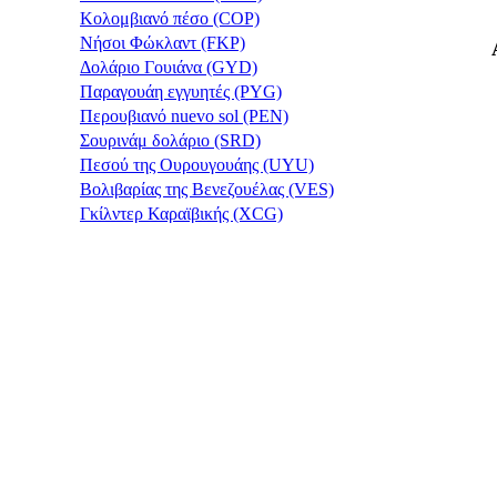
Κολομβιανό πέσο (COP)
Νήσοι Φώκλαντ (FKP)
Δολάριο Γουιάνα (GYD)
Παραγουάη εγγυητές (PYG)
Περουβιανό nuevo sol (PEN)
Σουρινάμ δολάριο (SRD)
Πεσού της Ουρουγουάης (UYU)
Βολιβαρίας της Βενεζουέλας (VES)
Γκίλντερ Καραϊβικής (XCG)