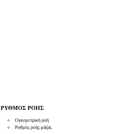
ΡΥΘΜΌΣ ΡΟΉΣ
Ογκομετρική ροή
Ρυθμός ροής μάζας