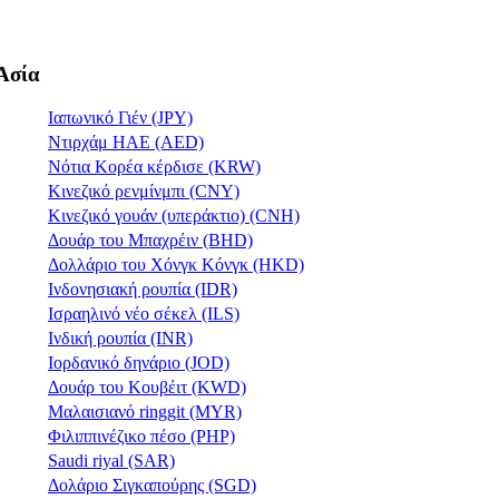
Ασία
Ιαπωνικό Γιέν (JPY)
Ντιρχάμ ΗΑΕ (AED)
Νότια Κορέα κέρδισε (KRW)
Κινεζικό ρενμίνμπι (CNY)
Κινεζικό γουάν (υπεράκτιο) (CNH)
Δουάρ του Μπαχρέιν (BHD)
Δολλάριο του Χόνγκ Κόνγκ (HKD)
Ινδονησιακή ρουπία (IDR)
Ισραηλινό νέο σέκελ (ILS)
Ινδική ρουπία (INR)
Ιορδανικό δηνάριο (JOD)
Δουάρ του Κουβέιτ (KWD)
Μαλαισιανό ringgit (MYR)
Φιλιππινέζικο πέσο (PHP)
Saudi riyal (SAR)
Δολάριο Σιγκαπούρης (SGD)