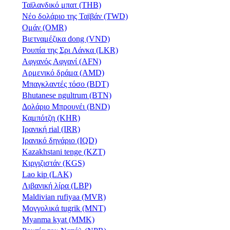
Ταϊλανδικό μπατ (THB)
Νέο δολάριο της Ταϊβάν (TWD)
Ομάν (OMR)
Βιετναμέζικα dong (VND)
Ρουπία της Σρι Λάνκα (LKR)
Αφγανός Αφγανί (AFN)
Αρμενικό δράμα (AMD)
Μπαγκλαντές τόσο (BDT)
Bhutanese ngultrum (BTN)
Δολάριο Μπρουνέι (BND)
Καμπότζη (KHR)
Ιρανική rial (IRR)
Ιρανικό δηνάριο (IQD)
Kazakhstani tenge (KZT)
Κιργιζιστάν (KGS)
Lao kip (LAK)
Λιβανική λίρα (LBP)
Maldivian rufiyaa (MVR)
Μογγολικά tugrik (MNT)
Myanma kyat (MMK)