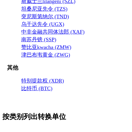
斯威士兰lilangeni (SZL)
坦桑尼亚先令 (TZS)
突尼斯第纳尔 (TND)
乌干达先令 (UGX)
中非金融共同体法郎 (XAF)
南苏丹镑 (SSP)
赞比亚kwacha (ZMW)
津巴布韦黄金 (ZWG)
其他
特别提款权 (XDR)
比特币 (BTC)
按类别列出转换单位