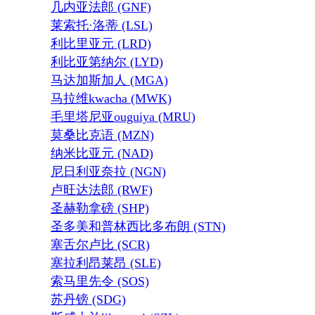
几内亚法郎 (GNF)
莱索托·洛蒂 (LSL)
利比里亚元 (LRD)
利比亚第纳尔 (LYD)
马达加斯加人 (MGA)
马拉维kwacha (MWK)
毛里塔尼亚ouguiya (MRU)
莫桑比克语 (MZN)
纳米比亚元 (NAD)
尼日利亚奈拉 (NGN)
卢旺达法郎 (RWF)
圣赫勒拿磅 (SHP)
圣多美和普林西比多布朗 (STN)
塞舌尔卢比 (SCR)
塞拉利昂莱昂 (SLE)
索马里先令 (SOS)
苏丹镑 (SDG)