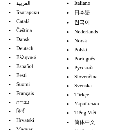
Italiano
العربية
Български
日本語
Català
한국어
Čeština
Nederlands
Dansk
Norsk
Deutsch
Polski
Ελληνικά
Português
Español
Русский
Eesti
Slovenčina
Suomi
Svenska
Français
Türkçe
עברית
Украïнська
हिन्दी
Tiếng Việt
Hrvatski
简体中文
Magyar