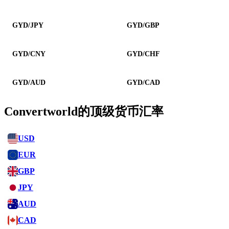
GYD/JPY
GYD/GBP
GYD/CNY
GYD/CHF
GYD/AUD
GYD/CAD
Convertworld的顶级货币汇率
USD
EUR
GBP
JPY
AUD
CAD