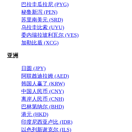
巴拉圭瓜拉尼 (PYG)
秘鲁新泻 (PEN)
苏里南美元 (SRD)
乌拉圭比索 (UYU)
委内瑞拉玻利瓦尔 (VES)
加勒比盾 (XCG)
亚洲
日圆 (JPY)
阿联酋迪拉姆 (AED)
韩国人赢了 (KRW)
中国人民币 (CNY)
离岸人民币 (CNH)
巴林第纳尔 (BHD)
港元 (HKD)
印度尼西亚卢比 (IDR)
以色列新谢克尔 (ILS)