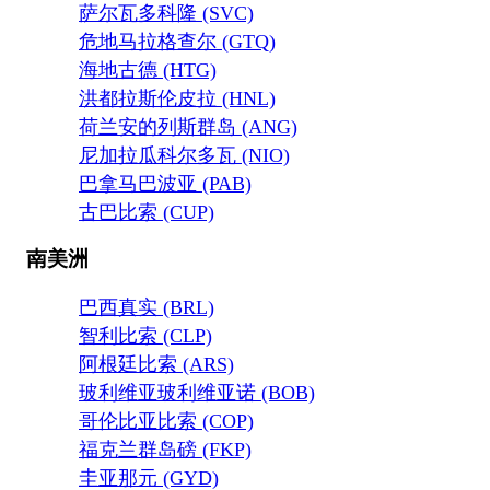
萨尔瓦多科隆 (SVC)
危地马拉格查尔 (GTQ)
海地古德 (HTG)
洪都拉斯伦皮拉 (HNL)
荷兰安的列斯群岛 (ANG)
尼加拉瓜科尔多瓦 (NIO)
巴拿马巴波亚 (PAB)
古巴比索 (CUP)
南美洲
巴西真实 (BRL)
智利比索 (CLP)
阿根廷比索 (ARS)
玻利维亚玻利维亚诺 (BOB)
哥伦比亚比索 (COP)
福克兰群岛磅 (FKP)
圭亚那元 (GYD)