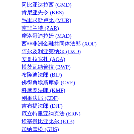
冈比亚达拉西 (GMD)
肯尼亚先令 (KES)
毛里求斯卢比 (MUR)
南非兰特 (ZAR)
摩洛哥迪拉姆 (MAD)
西非非洲金融共同体法郎 (XOF)
阿尔及利亚第纳尔 (DZD)
安哥拉宽扎 (AOA)
博茨瓦纳普拉 (BWP)
布隆迪法郎 (BIF)
佛得角埃斯库多 (CVE)
科摩罗法郎 (KMF)
刚果法郎 (CDF)
吉布提法郎 (DJF)
厄立特里亚纳克法 (ERN)
埃塞俄比亚比尔 (ETB)
加纳雪松 (GHS)