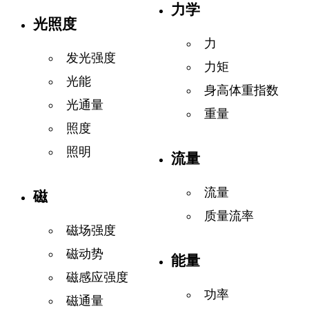
力学
光照度
力
发光强度
力矩
光能
身高体重指数
光通量
重量
照度
照明
流量
流量
磁
质量流率
磁场强度
磁动势
能量
磁感应强度
功率
磁通量