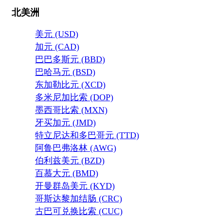
北美洲
美元 (USD)
加元 (CAD)
巴巴多斯元 (BBD)
巴哈马元 (BSD)
东加勒比元 (XCD)
多米尼加比索 (DOP)
墨西哥比索 (MXN)
牙买加元 (JMD)
特立尼达和多巴哥元 (TTD)
阿鲁巴弗洛林 (AWG)
伯利兹美元 (BZD)
百慕大元 (BMD)
开曼群岛美元 (KYD)
哥斯达黎加结肠 (CRC)
古巴可兑换比索 (CUC)