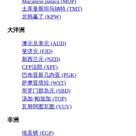
Macanese pataca (MOP)
土库曼斯坦马纳特 (TMT)
北韩赢了 (KPW)
大洋洲
澳元兑美元 (AUD)
斐济元 (FJD)
新西兰元 (NZD)
CFP法郎 (XPF)
巴布亚新几内亚 (PGK)
萨摩亚塔拉 (WST)
所罗门群岛元 (SBD)
汤加·帕加加 (TOP)
瓦努阿图瓦图 (VUV)
非洲
埃及镑 (EGP)