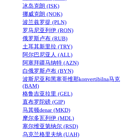
冰岛克朗 (ISK)
挪威克朗 (NOK)
波兰兹罗提 (PLN)
罗马尼亚列伊 (RON)
俄罗斯卢布 (RUB)
土耳其新里拉 (TRY)
阿尔巴尼亚人 (ALL)
阿塞拜疆马纳特 (AZN)
白俄罗斯卢布 (BYN)
波斯尼亚和黑塞哥维那konvertibilna马克
(BAM)
格鲁吉亚拉里 (GEL)
直布罗陀磅 (GIP)
马其顿denar (MKD)
摩尔多瓦列伊 (MDL)
塞尔维亚第纳尔 (RSD)
乌克兰格里夫纳 (UAH)